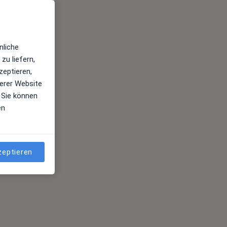
nliche
zu liefern,
zeptieren,
erer Website
 Sie können
en
zeptieren