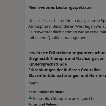
Mein weiteres Leistungs­spektrum
Unsere Praxis bietet Ihnen das gesamte Sp
Atmosphäre. Besonderen Wert legen wir auf
Selbstverständlich nehmen wir an regelmäß
mit einem Qualitätsmanagement.
erweiterte Früherkennungsuntersuchun
Diagnostik Therapie und Nachsorge von
Kindersprechstunde
Erkrankungen der äußeren Genitalien
Blasenfunktionsstörungen und Harnink
Kinderwunschsprechstunde
Über mich
mehr
Andrologie
Konsultationsformate
medikamentöse Tumortherapie
Persönlich
Standorte anzeigen (1)
spezielle Laboruntersuchungen
Fotos und Videos