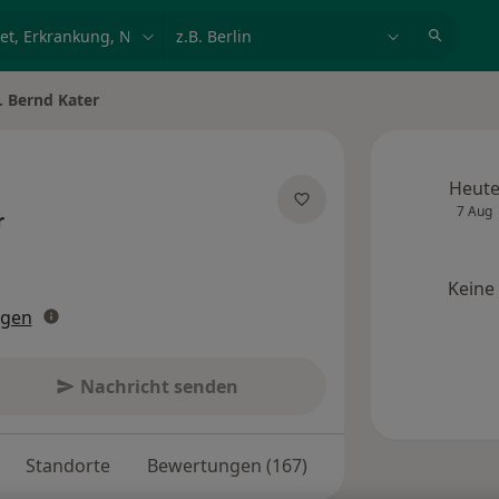
et, Erkrankung, Name
z.B. Berlin
. Bernd Kater
Heut
7 Aug
r
zialisierungen
Keine
ngen
Nachricht senden
Standorte
Bewertungen (167)