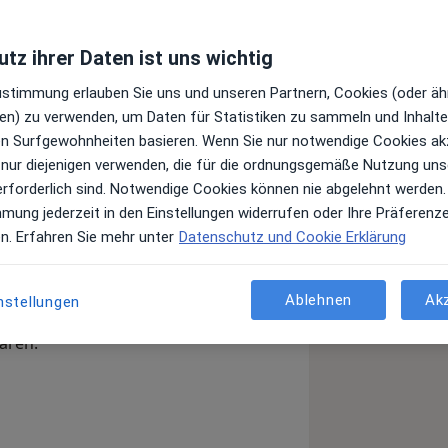
tz ihrer Daten ist uns wichtig
Zustimmung erlauben Sie uns und unseren Partnern, Cookies (oder äh
en) zu verwenden, um Daten für Statistiken zu sammeln und Inhalte 
ren Surfgewohnheiten basieren. Wenn Sie nur notwendige Cookies ak
 nur diejenigen verwenden, die für die ordnungsgemäße Nutzung uns
erforderlich sind. Notwendige Cookies können nie abgelehnt werden.
mmung jederzeit in den Einstellungen widerrufen oder Ihre Präferenz
en. Erfahren Sie mehr unter
Datenschutz und Cookie Erklärung
 meine Praxis in Wuppertal und meine
auf Urologie Andrologie und Med.
 für Details der Untersuchungen und
Ablehnen
Ak
nstellungen
ie da. Bei einem persönlichen
ären.