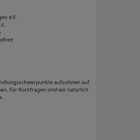
en e.V.
.V.
e
ndheit
andlungsschwerpunkte aufzulisten auf
ben. Für Rückfragen sind wir natürlich
a.