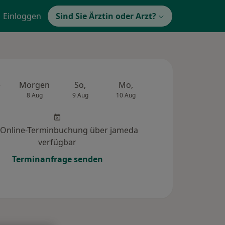
Einloggen
Sind Sie Ärztin oder Arzt?
e
Morgen
So,
Mo,
Di,
Mi,
8 Aug
9 Aug
10 Aug
11 Aug
12 Au
 Online-Terminbuchung über jameda
verfügbar
Terminanfrage senden