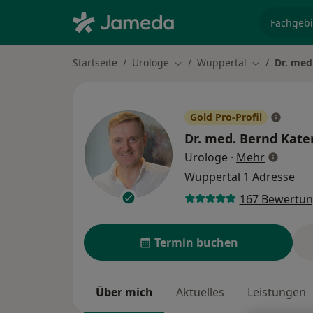
Fachgebi
Startseite
Urologe
Wuppertal
Dr. med
Stadt ändern
Stadt ändern
Gold Pro-Profil
Dr. med.
Bernd Kate
über Spe
Urologe
·
Mehr
Wuppertal
1 Adresse
167 Bewertu
Termin buchen
Über mich
Aktuelles
Leistungen