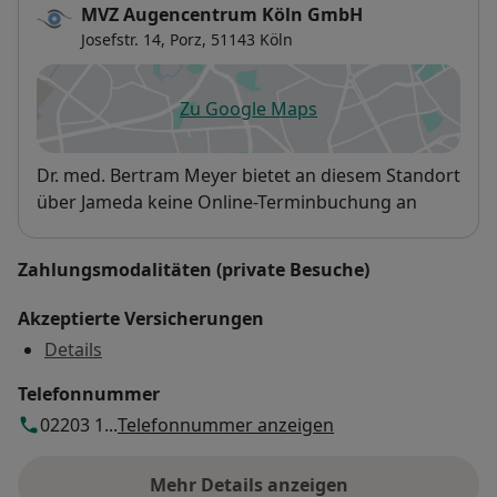
MVZ Augencentrum Köln GmbH
Josefstr. 14,
Porz
, 51143
Köln
Zu Google Maps
öffnet in einer neuen Registe
Verfügbarkeit
Dr. med. Bertram Meyer bietet an diesem Standort
über Jameda keine Online-Terminbuchung an
Zahlungsmodalitäten (private Besuche)
Akzeptierte Versicherungen
Details
Telefonnummer
02203 1...
Telefonnummer anzeigen
Mehr Details anzeigen
über die Adresse