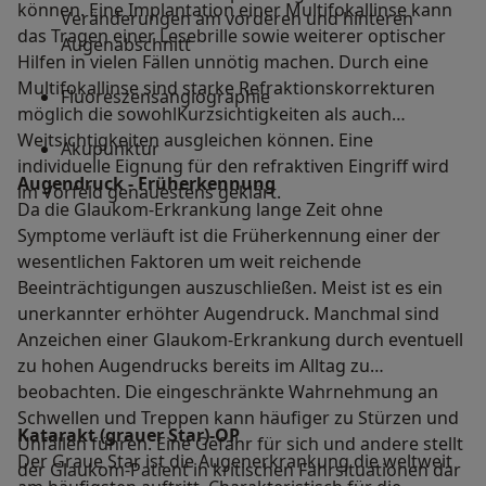
können. Eine Implantation einer Multifokallinse kann
Veränderungen am vorderen und hinteren
das Tragen einer Lesebrille sowie weiterer optischer
Augenabschnitt
Hilfen in vielen Fällen unnötig machen. Durch eine
Multifokallinse sind starke Refraktionskorrekturen
Fluoreszensangiographie
möglich die sowohlKurzsichtigkeiten als auch
Weitsichtigkeiten ausgleichen können. Eine
Akupunktur
individuelle Eignung für den refraktiven Eingriff wird
Augendruck - Früherkennung
im Vorfeld genauestens geklärt.
Da die Glaukom-Erkrankung lange Zeit ohne
Symptome verläuft ist die Früherkennung einer der
wesentlichen Faktoren um weit reichende
Beeinträchtigungen auszuschließen. Meist ist es ein
unerkannter erhöhter Augendruck. Manchmal sind
Anzeichen einer Glaukom-Erkrankung durch eventuell
zu hohen Augendrucks bereits im Alltag zu
beobachten. Die eingeschränkte Wahrnehmung an
Schwellen und Treppen kann häufiger zu Stürzen und
Katarakt (grauer Star)-OP
Unfällen führen. Eine Gefahr für sich und andere stellt
Der Graue Star ist die Augenerkrankung die weltweit
der Glaukom-Patient in kritischen Fahrsituationen dar