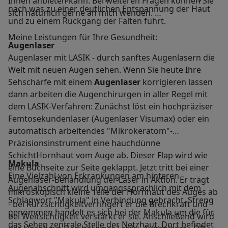
Ihnen anbieten kann. Bei weiteren Fragen können Sie
nach was zu einer deutlichen Entspannung der Haut
sich natürlich gerne an mich wenden.
und zu einem Rückgang der Falten führt.
Meine Leistungen für Ihre Gesundheit:
Augenlaser
Augenlaser mit LASIK - durch sanftes Augenlasern die
Welt mit neuen Augen sehen. Wenn Sie heute Ihre
Sehschärfe mit einem
Augenlaser
korrigieren lassen
dann arbeiten die Augenchirurgen in aller Regel mit
dem LASIK-Verfahren: Zunächst löst ein hochpräziser
Femtosekundenlaser (Augenlaser Visumax) oder ein
automatisch arbeitendes "Mikrokeratom"-
Präzisionsinstrument eine hauchdünne
SchichtHornhaut vom Auge ab. Dieser Flap wird wie
Makula
eine Buchseite zur Seite geklappt. Jetzt tritt bei einer
Eine Vielzahl von Erkrankungen am hinteren
Augenlaser-Behandlung der Laser in Aktion. Er trägt
Augenabschnitt wird umgangssprachlich mit dem
mikroskopisch kleine Teile der Hornhaut des Auges ab
Schlagwort "Makula" in Verbindung gebracht. Streng
- bei Kurzsichtigkeitverringert er die Brechkraft und
genommen handelt es sich bei der Makula um die für
bei Weitsichtigkeit verstärkt er sie. Anschließend wird
das Sehen zentrale Stelle der Netzhaut. Dort befindet