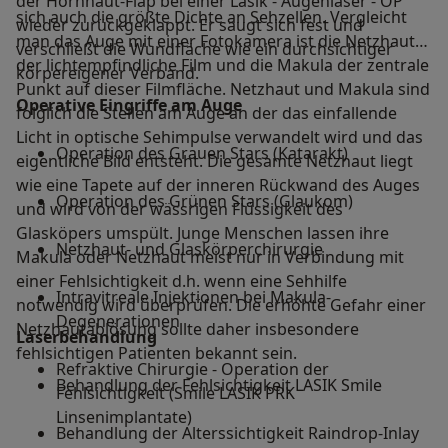
der Hornhaut-Flap bei einer Lasik - Augenlaser - OP
sich auch die größte Dichte an Sehzellen. Vergleicht
wieder zurückgeklappt. Er saugt sich fest und
man das Auge mit einer Fotokamera ist die Netzhaut
verschließt die Wundfläche wie ein durchsichtiger
der lichtempfindliche Film und die Makula der zentrale
körpereigener Verband.
Punkt auf dieser Filmfläche. Netzhaut und Makula sind
Operative Eingriffe am Auge
folglich die Stellen am Auge an der das einfallende
Licht in optische Sehimpulse verwandelt wird und das
Operation des Grauen Stars (Katarakt)
eigentliche Bild entsteht. Die gesamte Netzhaut liegt
wie eine Tapete auf der inneren Rückwand des Auges
Operation des Grünen Stars (Glaukom)
und wird von der wässrigen Flüssigkeit des
Glasköpers umspült. Junge Menschen lassen ihre
Netzhaut- und Glaskörperchirurgie
Makula oder Netzhaut meist nur in Verbindung mit
einer Fehlsichtigkeit d.h. wenn eine Sehhilfe
Intravitreale Injektionen bei Makula-
notwendig wird überprüfen. Die erhöhte Gefahr einer
Degenerationen
Netzhautablösung sollte daher insbesondere
Laserbehandlung
fehlsichtigen Patienten bekannt sein.
Refraktive Chirurgie - Operation der
Behandlung der Fehlsichtigkeit LASIK Smile
Fehlsichtigkeit (Smile LASIK PRK
Linsenimplantate)
Behandlung der Alterssichtigkeit Raindrop-Inlay