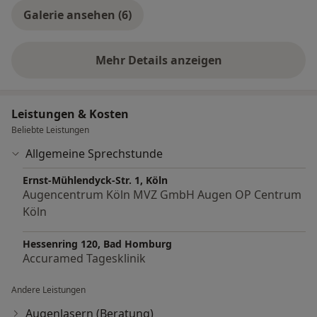
eingeführt und dehnt diesen mit einem Gel auf d.h.
Galerie ansehen (6)
der Schlemmsche Kanal im Auge wird...
Mehr Details anzeigen
über Erfahrungen
Leistungen & Kosten
Beliebte Leistungen
Allgemeine Sprechstunde
Ernst-Mühlendyck-Str. 1, Köln
Augencentrum Köln MVZ GmbH Augen OP Centrum
Köln
Hessenring 120, Bad Homburg
Accuramed Tagesklinik
Andere Leistungen
Augenlasern (Beratung)