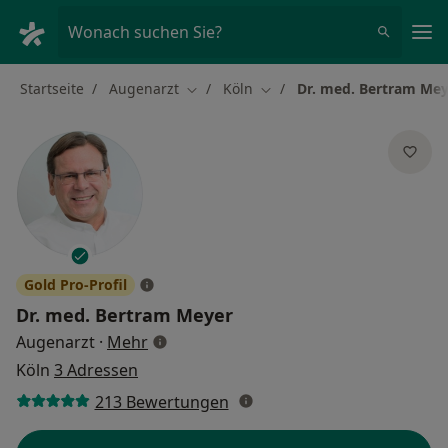
Ha
Wonach suchen Sie?
Startseite
Augenarzt
Köln
Dr. med. Bertram Mey
Stadt ändern
Stadt ändern
Gold Pro-Profil
Dr. med.
Bertram Meyer
über Spezialisierungen
Augenarzt
·
Mehr
Köln
3 Adressen
213 Bewertungen