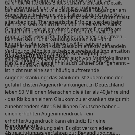
am häufigsten auftritt. Charakteristisch für die
da er die Mitte eines Bildes scharf sieht aber Details
Erkrankung ist eine schrittweise Trübung der
daneben übersieht wie beispielsweise Fußgänger am
Augenlinse. In den meisten Fällen ist der Graue Star
Straßenrand. Ein Fehlen bemerkt der Autofahrer meist
altersbedingt. Therapeutische Erfolge werden beim
nicht weil sein Gehirn die blinden Stellen des Bildes
Grauen Star vor allem durch operative Eingriffe am
einfach mit der Umgebungsfarbe "übermalt". Im
Auge erzielt. Hinsichtlich der Form eines operativen
Rahmen der Früherkennung können wir – Ihre
Eingriffs stehen verschiedene Alternativen zur
Augenärzte in Köln - das Glaukom effektiv behandeln
Verfügung. Möglich ist beispielsweise die Implantation
so dass eine fortschreitende Schädigung des
Glaukom-OP (grüner Star)
von Filterlinsen ebenso aber auch von Multifokallinsen
Sehvermögens gestoppt oder verlangsamt wird.
Das Glaukom – gemeinhin auch Grüner Star genannt –
oder additiven Linsen.
ist nicht nur eine sehr häufig auftretende
Augenerkrankung; das Glaukom ist zudem eine der
gefährlichsten Augenerkrankungen. In Deutschland
leben 50 Millionen Menschen die älter als 40 Jahre sind
- das Risiko an einem Glaukom zu erkranken steigt mit
zunehmendem Alter. 5 Millionen Deutsche haben
einen erhöhten Augeninnendruck - ein
erhöhterAugendruck kann ein Indiz für eine
Kanaloplastik
Glaukomerkrankung sein. Es gibt verschiedene
Als relativ junges Verfahren zur Behandlung des