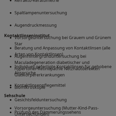
Refrakto-Keratometrie
Spaltlampenuntersuchung
Augendruckmessung
Kontaktlinseninstitut
Vorsorgeuntersuchung bei Grauem und Grünem
Star
Beratung und Anpassung von Kontaktlinsen (alle
Arten von Kontaktlinsen)
Augenhintergrunduntersuchung bei
Maculadegeneration diabetischer und
Individuell gefertigte Kontaktlinsen für gehobene
hypertoner Retinopathie Netzhautdefekten
Ansprüche
Glaskörpererkrankungen
Kontaktlinsenpflegemittel
Biomikroskopie
Sehschule
Gesichtsfelduntersuchung
Vorsorgeuntersuchung (Mutter-Kind-Pass-
Prüfung des Dämmerungssehens
Untersuchungen)