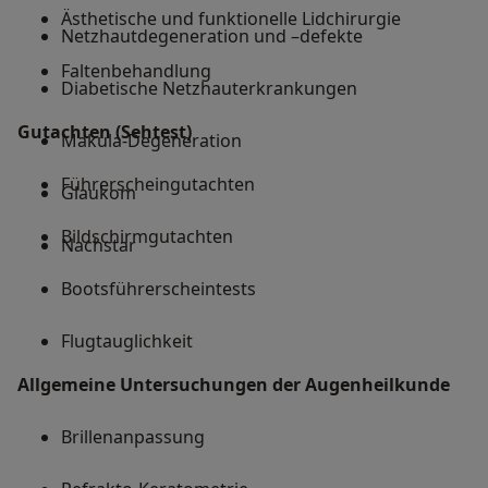
Ästhetische und funktionelle Lidchirurgie
Netzhautdegeneration und –defekte
Faltenbehandlung
Diabetische Netzhauterkrankungen
Gutachten (Sehtest)
Makula-Degeneration
Führerscheingutachten
Glaukom
Bildschirmgutachten
Nachstar
Bootsführerscheintests
Flugtauglichkeit
Allgemeine Untersuchungen der Augenheilkunde
Brillenanpassung