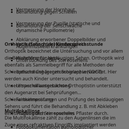
Vermessung der Hornhaut
Behandlung gegen Schielen
Vermessung der Pupille (statische und
Behandlung der Sehschwäche
dynamische Pupillometrie)
Abklärung erworbener Doppelbilder und
Orthoptik (Sehschule) Kindersprechstunde
Vermessung der Hornhautdicke
Augenmuskelerkrankungen
Orthoptik bezeichnet die Untersuchung und vor allem
die Behandlung für beidäugiges Sehen. Orthoptik wird
Wellenfrontanalyse
Untersuchung des Stereosehens
ebenfalls als Sammelbegriff für alle Methoden der
Schielbehandlung (gegen Schielen) verwendet. Hier
optische Cohärenztomographie (COCT)
werden auch Kinder untersucht und behandelt.
Unsere speziell ausgebildete Orthoptistin unterstützt
Ultraschalluntersuchung
den Augenarzt bei Sehprüfungen
Schielwinkelmessungen und Prüfung des beidäugigen
Farbsinnprüfung
Sehens und führt die Behandlung z. B. mit Abkleben
Multifokallinse
eines Auges durch ein spezielles Pflaster durch.
Prüfung des Stereosehens
Die Multifokallinse zählt zu den Augenlinsen die im
Zuge eines refraktiven Eingriffs implantiert werden
Fotodokumentation pathologischer