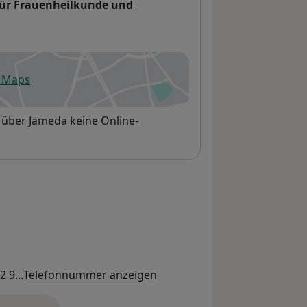
 für Frauenheilkunde und
e Maps
fnet in einer neuen Registerkarte
 über Jameda keine Online-
 9...
Telefonnummer anzeigen