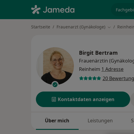
Fachgebi
Startseite
Frauenarzt (Gynäkologe)
Reinhei
Stadt ändern
Birgit Bertram
Frauenärztin (Gynäkolo
Reinheim
1 Adresse
20 Bewertun
Kontaktdaten anzeigen
Über mich
Leistungen
S