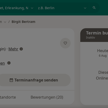
et, Erkrankung, Name
z.B. Berlin
m
Birgit Bertram
Stadt ändern
Termin b
Inaktiv
über Spezialisierungen
gin)
·
Mehr
Heut
6 Aug
gen
Diese
Onlin
Terminanfrage senden
tandorte
Bewertungen (20)