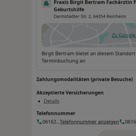
Praxis Birgit Bertram Fachärztin
Geburtshilfe
Darmstädter Str. 2,
64354
Reinheim
Zu Googl
öf
Verfügbarkeit
Birgit Bertram bietet an diesem Standort
Terminbuchung an
Zahlungsmodalitäten (private Besuche)
Akzeptierte Versicherungen
Details
Telefonnummer
06162...
Telefonnummer anzeigen
06162