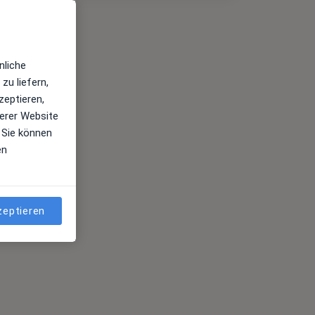
nliche
zu liefern,
zeptieren,
erer Website
 Sie können
en
zeptieren