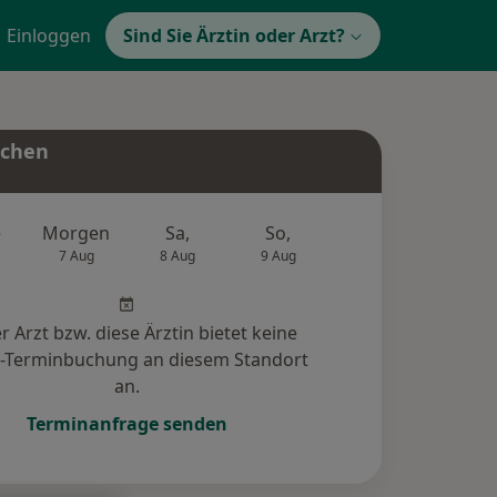
Einloggen
Sind Sie Ärztin oder Arzt?
uchen
e
Morgen
Sa,
So,
Mo,
Di,
7 Aug
8 Aug
9 Aug
10 Aug
11 Au
r Arzt bzw. diese Ärztin bietet keine
e-Terminbuchung an diesem Standort
an.
Terminanfrage senden