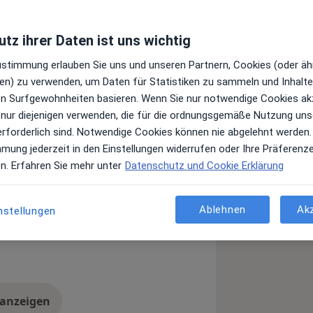
tz ihrer Daten ist uns wichtig
Zustimmung erlauben Sie uns und unseren Partnern, Cookies (oder äh
en) zu verwenden, um Daten für Statistiken zu sammeln und Inhalte 
ren Surfgewohnheiten basieren. Wenn Sie nur notwendige Cookies ak
nde
 nur diejenigen verwenden, die für die ordnungsgemäße Nutzung uns
erforderlich sind. Notwendige Cookies können nie abgelehnt werden.
it zu erhalten und Ihre
mmung jederzeit in den Einstellungen widerrufen oder Ihre Präferenz
n im Mittelpunkt und entscheiden
en. Erfahren Sie mehr unter
Datenschutz und Cookie Erklärung
Ablehnen
Ak
nstellungen
ete ich Ihnen über die
he, komplementärmedizinische und
Ausbildung zur Präventologin,
1y_sr_more_diseases
 Ernährungsmedizinerin habe ich
g zu unterstützen.
 anzeigen
er Erfahrungen