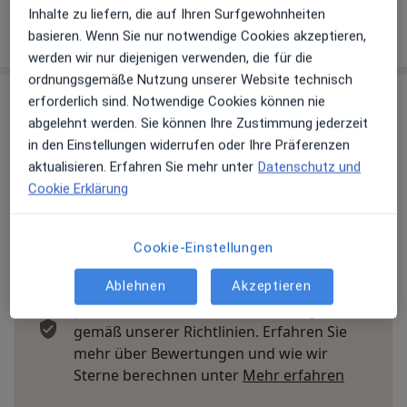
Inhalte zu liefern, die auf Ihren Surfgewohnheiten
Mehr Details anzeigen
basieren. Wenn Sie nur notwendige Cookies akzeptieren,
über die Adresse
werden wir nur diejenigen verwenden, die für die
ordnungsgemäße Nutzung unserer Website technisch
erforderlich sind. Notwendige Cookies können nie
Erfahrungen
abgelehnt werden. Sie können Ihre Zustimmung jederzeit
in den Einstellungen widerrufen oder Ihre Präferenzen
Bewerten
aktualisieren. Erfahren Sie mehr unter
Datenschutz und
Cookie Erklärung
35 Bewertungen
Cookie-Einstellungen
Ablehnen
Akzeptieren
Jede einzelne Bewertungen ist wichtig. Wir
prüfen und moderieren Bewertungen
gemäß unserer Richtlinien. Erfahren Sie
mehr über Bewertungen und wie wir
Mehr übe
Sterne berechnen unter
Mehr erfahren