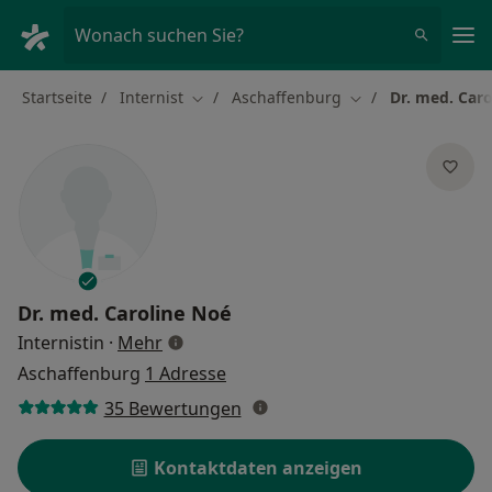
Ha
Wonach suchen Sie?
Startseite
Internist
Aschaffenburg
Dr. med. Car
Stadt ändern
Stadt ändern
Dr. med.
Caroline Noé
über Spezialisierungen
Internistin
·
Mehr
Aschaffenburg
1 Adresse
35 Bewertungen
Kontaktdaten anzeigen