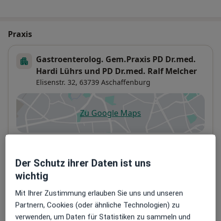
Praxis
Gastroenterolog. Gem.Praxis PD Dr.med.
Hardi Lührs und PD Dr.med. Ralf Melcher
Elisenstr. 32,
63739
Aschaffenburg
Zu Google Maps
öffnet in einer neuen Registe
Verfügbarkeit
Dr. med. Caroline Noé bietet an diesem Standort
über Jameda keine Online-Terminbuchung an
Der Schutz ihrer Daten ist uns
wichtig
Telefonnummer
Mit Ihrer Zustimmung erlauben Sie uns und unseren
06021 4...
Telefonnummer anzeigen
Partnern, Cookies (oder ähnliche Technologien) zu
06021 44...
Telefonnummer anzeigen
verwenden, um Daten für Statistiken zu sammeln und