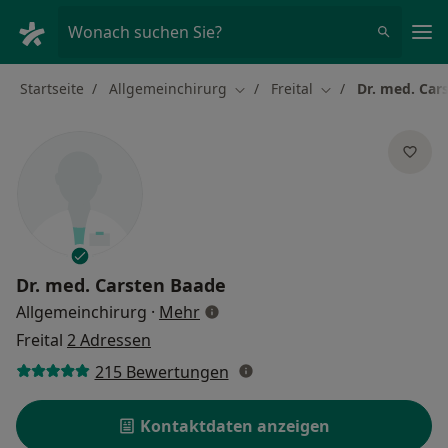
Ha
Wonach suchen Sie?
Startseite
Allgemeinchirurg
Freital
Dr. med. Car
Stadt ändern
Stadt ändern
Dr. med.
Carsten Baade
über Spezialisierungen
Allgemeinchirurg
·
Mehr
Freital
2 Adressen
215 Bewertungen
Kontaktdaten anzeigen