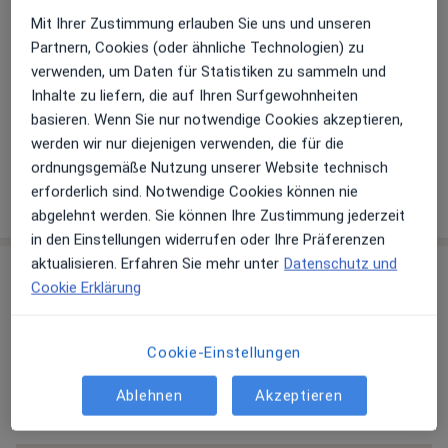
Zahlungsmodalitäten (private Besuche)
Mit Ihrer Zustimmung erlauben Sie uns und unseren
Akzeptierte Versicherungen
Partnern, Cookies (oder ähnliche Technologien) zu
verwenden, um Daten für Statistiken zu sammeln und
Details
Inhalte zu liefern, die auf Ihren Surfgewohnheiten
Telefonnummer
basieren. Wenn Sie nur notwendige Cookies akzeptieren,
0351 28...
Telefonnummer anzeigen
werden wir nur diejenigen verwenden, die für die
ordnungsgemäße Nutzung unserer Website technisch
erforderlich sind. Notwendige Cookies können nie
Mehr Details anzeigen
über die Adresse
abgelehnt werden. Sie können Ihre Zustimmung jederzeit
in den Einstellungen widerrufen oder Ihre Präferenzen
aktualisieren. Erfahren Sie mehr unter
Datenschutz und
Erfahrungen
Cookie Erklärung
Bewerten
Cookie-Einstellungen
Ablehnen
Akzeptieren
215 Bewertungen