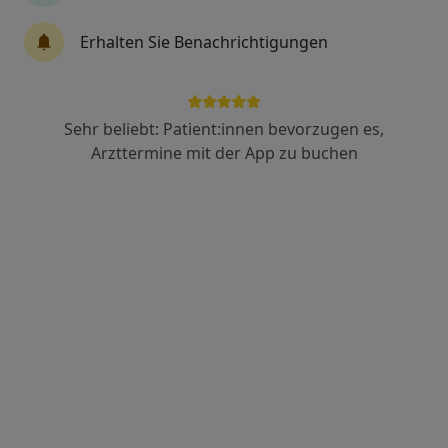
Dr. med. Sönke Eger
Erhalten Sie Benachrichtigungen
Allgemeinchirurg, Plastischer & Ästhetischer Chirurg
Industriestr. 40, Dresden
•
Zu Google Maps
Städtisches Klinikum Dresden Klinik für Plastische, Brust- und Rekonstruktive Chirurgie
Sehr beliebt: Patient:innen bevorzugen es,
Dieser Arzt bzw. diese Ärztin bietet keine Online-Terminbuchung an diesem Standort an.
Arzttermine mit der App zu buchen
Terminanfrage senden
Dr. med. Andreas Martin
Allgemeinchirurg, Spezieller Unfallchirurg, D-Arzt