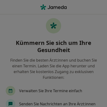
Ha
Allgemeinchirurg • Dresden, Sachsen
Filter & Sortierung
Zu Google Maps
Allgemeinchirurg in Dresden: Termin
Kümmern Sie sich um Ihre
buchen mit jameda
Gesundheit
Finden Sie Allgemeinchirurgen in Dresden und
buchen Sie online ohne zusätzliche Kosten.
Finden Sie die besten Ärzt:innen und buchen Sie
Wie wir die Suchergebnisse sortieren
einen Termin. Laden Sie die App herunter und
erhalten Sie kostenlos Zugang zu exklusiven
Funktionen:
Verwalten Sie Ihre Termine einfach
Senden Sie Nachrichten an Ihre Ärzt:innen