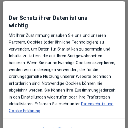
90 Bewertungen
Der Schutz ihrer Daten ist uns
Bautzner Str. 96, Dresden
•
Zu Google Maps
wichtig
Gemeinschaftspraxis Dres. Pilling
Mit Ihrer Zustimmung erlauben Sie uns und unseren
Keine Online-Terminbuchung über jameda verfügbar
Partnern, Cookies (oder ähnliche Technologien) zu
Profil anzeigen
verwenden, um Daten für Statistiken zu sammeln und
Inhalte zu liefern, die auf Ihren Surfgewohnheiten
basieren. Wenn Sie nur notwendige Cookies akzeptieren,
werden wir nur diejenigen verwenden, die für die
ordnungsgemäße Nutzung unserer Website technisch
erforderlich sind. Notwendige Cookies können nie
abgelehnt werden. Sie können Ihre Zustimmung jederzeit
in den Einstellungen widerrufen oder Ihre Präferenzen
aktualisieren. Erfahren Sie mehr unter
Datenschutz und
Cookie Erklärung
Dr. med. Qiying Chang
Allgemeinchirurg, Spezieller Schmerztherapeut, Akupunkteur
228 Bewertungen