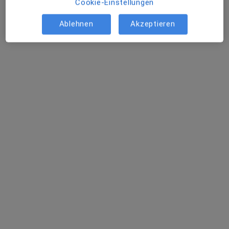
Cookie-Einstellungen
Ablehnen
Akzeptieren
Zu Google
Königsbrücker Landstraße 98, Dresden
•
Maps
ganzheitliche Medizin
Privatpraxis
Dieser Arzt bzw. diese Ärztin bietet keine Online-Terminbuchung an diesem Standort an.
Terminanfrage senden
Dr. med. Till Illert