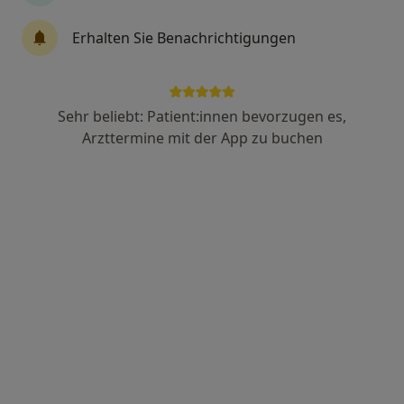
Erhalten Sie Benachrichtigungen
Anzeige
Eileen Drößler
Sehr beliebt: Patient:innen bevorzugen es,
Zahnärztin
Arzttermine mit der App zu buchen
Leipziger Str. 40, Dresden
•
Zu Google Maps
Dental21 Dresden Neustadt
Dieser Arzt bzw. diese Ärztin bietet keine Online-Terminbuchung an diesem Standort an.
Terminanfrage senden