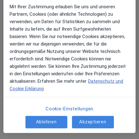
Elb-Aesthetic Dresden
Mit Ihrer Zustimmung erlauben Sie uns und unseren
Gemeinschaftspraxis
Partnern, Cookies (oder ähnliche Technologien) zu
Plastische Chirurgie
verwenden, um Daten für Statistiken zu sammeln und
138 Bewertungen
Inhalte zu liefern, die auf Ihren Surfgewohnheiten
basieren. Wenn Sie nur notwendige Cookies akzeptieren,
werden wir nur diejenigen verwenden, die für die
Schloßstr. 14, Dresden
•
Zu Google Maps
ordnungsgemäße Nutzung unserer Website technisch
Elb-Aesthetic Dresden
erforderlich sind. Notwendige Cookies können nie
Allgemeine Sprechstunde
Kein Preis angegeben
abgelehnt werden. Sie können Ihre Zustimmung jederzeit
Weitere Leistungen anzeigen
in den Einstellungen widerrufen oder Ihre Präferenzen
aktualisieren. Erfahren Sie mehr unter
Datenschutz und
Cookie Erklärung
Dr. med. univ.
Dr. med. Marcus
Wolfgang Hofer
Fritzsch
Cookie-Einstellungen
Keine Online-Terminbuchung über jameda verfügbar
Ablehnen
Akzeptieren
Profil anzeigen