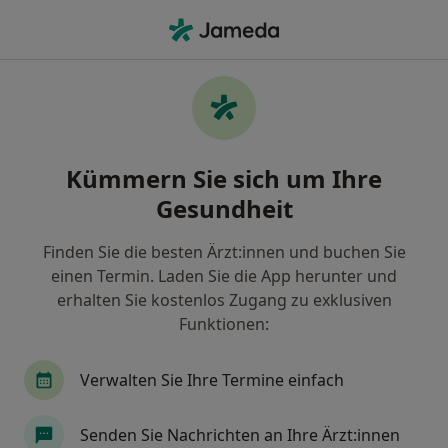
Ha
Allgemeine Sprechstunde • Dresden, Sachsen
Filter & Sortierung
• 1
Zu Google Map
Allgemeine Sprechstunde, Dresden
Kümmern Sie sich um Ihre
Wie wir die Suchergebnisse sortieren
Gesundheit
Finden Sie die besten Ärzt:innen und buchen Sie
Nach welchem Fachgebiet suchen Sie?
einen Termin. Laden Sie die App herunter und
Zahnarzt
Psychologischer Psychotherapeut
erhalten Sie kostenlos Zugang zu exklusiven
Funktionen:
Verwalten Sie Ihre Termine einfach
Senden Sie Nachrichten an Ihre Ärzt:innen