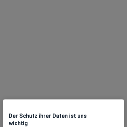
Dr. med. univ. Wolfgang Hofer
Plastischer & Ästhetischer Chirurg
139 Bewertungen
Schloßstr. 14, Dresden
•
Zu Google Maps
Elb-Aesthetic Dresden
Dieser Arzt bzw. diese Ärztin bietet keine Online-Terminbuchung an diesem Standort an.
Terminanfrage senden
Der Schutz ihrer Daten ist uns
wichtig