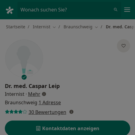
Ha
Wonach suchen Sie?
Startseite
Internist
Braunschweig
Dr. med. Casp
Stadt ändern
Stadt ändern
Dr. med.
Caspar Leip
über Spezialisierungen
Internist
·
Mehr
Braunschweig
1 Adresse
30 Bewertungen
Kontaktdaten anzeigen