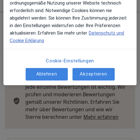
über die Adresse
ordnungsgemäße Nutzung unserer Website technisch
erforderlich sind. Notwendige Cookies können nie
abgelehnt werden. Sie können Ihre Zustimmung jederzeit
Erfahrungen
in den Einstellungen widerrufen oder Ihre Präferenzen
aktualisieren. Erfahren Sie mehr unter
Datenschutz und
Bewerten
Cookie Erklärung
Cookie-Einstellungen
30 Bewertungen
Ablehnen
Akzeptieren
Jede einzelne Bewertungen ist wichtig. Wir
prüfen und moderieren Bewertungen
gemäß unserer Richtlinien. Erfahren Sie
mehr über Bewertungen und wie wir
Mehr übe
Sterne berechnen unter
Mehr erfahren