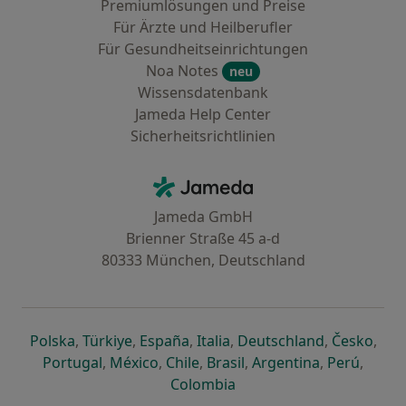
Premiumlösungen und Preise
Für Ärzte und Heilberufler
Für Gesundheitseinrichtungen
Noa Notes
neu
Wissensdatenbank
Jameda Help Center
Sicherheitsrichtlinien
Kontakt
Jameda - Startseite
Jameda GmbH
Brienner Straße 45 a-d
80333 München, Deutschland
öffnet in einer neuen Registerkarte
öffnet in einer neuen Registerkarte
öffnet in einer neuen Registerk
öffnet in einer neuen Reg
öffnet in ei
öffn
Polska
,
Türkiye
,
España
,
Italia
,
Deutschland
,
Česko
,
öffnet in einer neuen Registerkarte
öffnet in einer neuen Registerkarte
öffnet in einer neuen Register
öffnet in einer neuen R
öffnet in ei
öffnet
Portugal
,
México
,
Chile
,
Brasil
,
Argentina
,
Perú
,
öffnet in einer neuen Re
Colombia