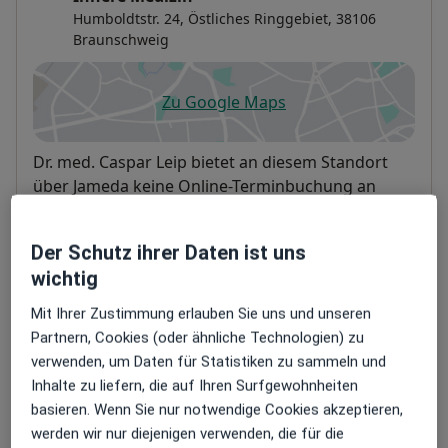
Humboldtstr. 24,
Östliches Ringgebiet
, 38106
Braunschweig
Zu Google Maps
öffnet in einer neuen Registe
Verfügbarkeit
Dr. med. Caspar Leip bietet an diesem Standort
über Jameda keine Online-Terminbuchung an
Zahlungsmodalitäten (private Besuche)
Der Schutz ihrer Daten ist uns
wichtig
Akzeptierte Versicherungen
Mit Ihrer Zustimmung erlauben Sie uns und unseren
Details
Partnern, Cookies (oder ähnliche Technologien) zu
Telefonnummer
verwenden, um Daten für Statistiken zu sammeln und
Inhalte zu liefern, die auf Ihren Surfgewohnheiten
0531 3...
Telefonnummer anzeigen
basieren. Wenn Sie nur notwendige Cookies akzeptieren,
werden wir nur diejenigen verwenden, die für die
Mehr Details anzeigen