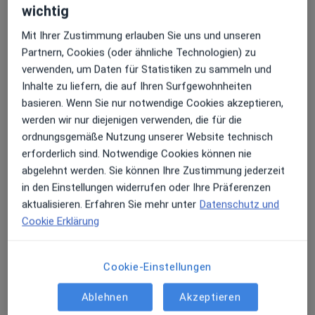
wichtig
Adresse 1
Adresse 2
Mit Ihrer Zustimmung erlauben Sie uns und unseren
Partnern, Cookies (oder ähnliche Technologien) zu
verwenden, um Daten für Statistiken zu sammeln und
BAG Teampraxis Weiden Cathrin Roider
Inhalte zu liefern, die auf Ihren Surfgewohnheiten
und Cornelia Angerer-Daum
basieren. Wenn Sie nur notwendige Cookies akzeptieren,
Birkenstr. 15,
95466
Weidenberg
werden wir nur diejenigen verwenden, die für die
Privatpraxis
ordnungsgemäße Nutzung unserer Website technisch
erforderlich sind. Notwendige Cookies können nie
abgelehnt werden. Sie können Ihre Zustimmung jederzeit
Zu Google Maps
öffnet in einer neuen Registe
in den Einstellungen widerrufen oder Ihre Präferenzen
aktualisieren. Erfahren Sie mehr unter
Datenschutz und
Verfügbarkeit
Cathrin Roider bietet an diesem Standort über
Cookie Erklärung
Jameda keine Online-Terminbuchung an
Cookie-Einstellungen
Telefonnummer
Ablehnen
Akzeptieren
0927...
Telefonnummer anzeigen