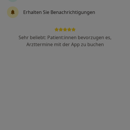
Terminanfrage senden
Erhalten Sie Benachrichtigungen
Über mich
Leistungen
Standorte
Bewertung
Sehr beliebt: Patient:innen bevorzugen es,
Arzttermine mit der App zu buchen
Über mich
Top 5
Juni 2022
Weiterbildungen und Tätigkeitsschwerpunkte
Psychosomatische Grundversorgung
Leistungen
Keine Informationen über Leistungen und Kosten
Auf diesem Profil wurden noch keine Informationen