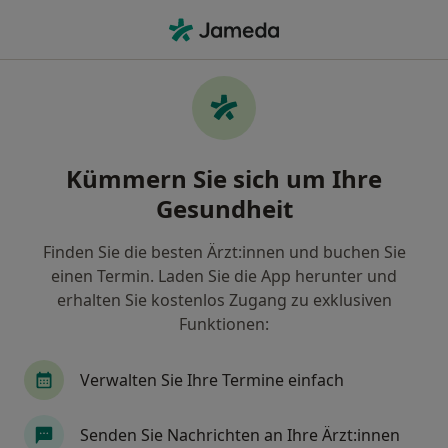
Ha
Wonach suchen Sie?
Startseite
Allgemeinmediziner
Weidenberg
Cath
Stadt ändern
Stadt änd
Kümmern Sie sich um Ihre
Gesundheit
Finden Sie die besten Ärzt:innen und buchen Sie
einen Termin. Laden Sie die App herunter und
Cathrin Roider
erhalten Sie kostenlos Zugang zu exklusiven
über Spezialisierungen
Allgemeinmedizinerin
·
Mehr
Funktionen:
Weidenberg
2 Adressen
15 Bewertungen
Verwalten Sie Ihre Termine einfach
Kontaktdaten anzeigen
Senden Sie Nachrichten an Ihre Ärzt:innen