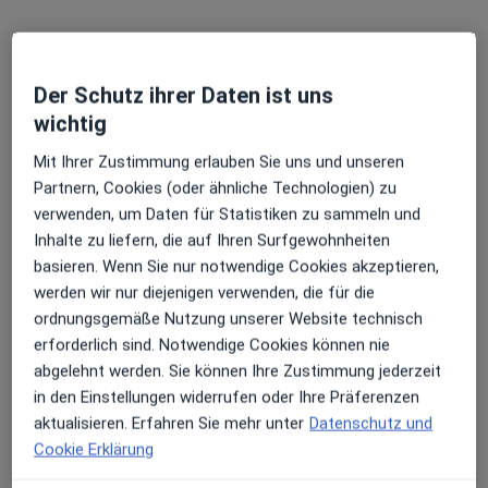
Dr. med. Bernd Augustin
·
Chirotherapeut, Orthopäde & Unfallchirurg, Akupunkteur
Der Schutz ihrer Daten ist uns
Mehr
wichtig
68 Bewertungen
Mit Ihrer Zustimmung erlauben Sie uns und unseren
Partnern, Cookies (oder ähnliche Technologien) zu
Friesenweg 30, Hamburg
•
Zu Google Maps
verwenden, um Daten für Statistiken zu sammeln und
Orthopädie Othmarschen Dres. Bernd Augustin und Gabriele Michel
Inhalte zu liefern, die auf Ihren Surfgewohnheiten
Dieser Arzt bzw. diese Ärztin bietet keine Online-Terminbuchung an diesem Standort an.
basieren. Wenn Sie nur notwendige Cookies akzeptieren,
werden wir nur diejenigen verwenden, die für die
Terminanfrage senden
ordnungsgemäße Nutzung unserer Website technisch
erforderlich sind. Notwendige Cookies können nie
abgelehnt werden. Sie können Ihre Zustimmung jederzeit
in den Einstellungen widerrufen oder Ihre Präferenzen
aktualisieren. Erfahren Sie mehr unter
Datenschutz und
Cookie Erklärung