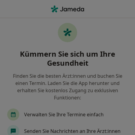
Ha
Chirotherapeut • Hamburg, Hamburg
Filter & Sortierung
• 1
Zu Google Map
Empfohlene Chirotherapeuten für
Kümmern Sie sich um Ihre
Gesetzlich versichert in Hamburg
Gesundheit
Wie wir die Suchergebnisse sortieren
Finden Sie die besten Ärzt:innen und buchen Sie
einen Termin. Laden Sie die App herunter und
erhalten Sie kostenlos Zugang zu exklusiven
Funktionen:
Verwalten Sie Ihre Termine einfach
Dr. med. Hanno Jaeger
Senden Sie Nachrichten an Ihre Ärzt:innen
Chirotherapeut, Anästhesiologe, Spezieller