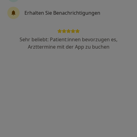
·
Mehr
Schmerztherapeut
Erhalten Sie Benachrichtigungen
104 Bewertungen
Adresse 1
Adresse 2
Sehr beliebt: Patient:innen bevorzugen es,
Arzttermine mit der App zu buchen
Neue Große Bergstr. 9, Hamburg
•
Zu Google Maps
Schmerzmedizin Hamburg
Dieser Arzt bzw. diese Ärztin bietet keine Online-Terminbuchung an diesem Standort an.
Terminanfrage senden