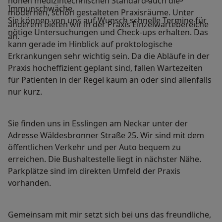
hohen medizintechnischen Standard auch die
Immunschwäche.
modernen, schön gestalteten Praxisräume. Unter
Sie können von uns auf Wunsch schnelle Termine für
anderem bieten wir in der Praxis Einzelwartebereiche
nötige Untersuchungen und Check-ups erhalten. Das
an.
kann gerade im Hinblick auf proktologische
Erkrankungen sehr wichtig sein. Da die Abläufe in der
Praxis hocheffizient geplant sind, fallen Wartezeiten
für Patienten in der Regel kaum an oder sind allenfalls
nur kurz.
Sie finden uns in Esslingen am Neckar unter der
Adresse Wäldesbronner Straße 25. Wir sind mit dem
öffentlichen Verkehr und per Auto bequem zu
erreichen. Die Bushaltestelle liegt in nächster Nähe.
Parkplätze sind im direkten Umfeld der Praxis
vorhanden.
Gemeinsam mit mir setzt sich bei uns das freundliche,