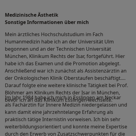
Medizinische Ästhetik
Sonstige Informationen über mich
Mein ärztliches Hochschulstudium im Fach
Humanmedizin habe ich an der Universität Ulm
begonnen und an der Technischen Universität
München, Klinikum Rechts der Isar, fortgeführt. Hier
habe ich das Examen und die Promotion abgelegt.
Anschließend war ich zunächst als Assistenzärztin an
der Onkologischen Klinik Oberstaufen beschäftigt.
Darauf folgte eine weitere klinische Tätigkeit bei Prof.
Blöhmer am Klinikum Rechts der Isar in München,
Im Jahr 1984 habe ich mich in Esslingen am Neckar
bevor ich an das Klinikum Esslingen wechselte.
als Fachärztin für Innere Medizin niedergelassen und
kann damit eine jahrzehntelange Erfahrung als
praktisch tätige Internistin vorweisen. Ich bin sehr
weiterbildungsorientiert und konnte meine Expertise
durch den Erwerb von Zusatzschwerpunkten für die