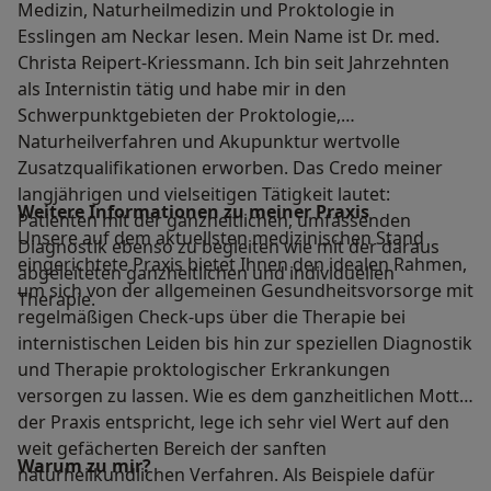
Medizin, Naturheilmedizin und Proktologie in
Esslingen am Neckar lesen. Mein Name ist Dr. med.
Christa Reipert-Kriessmann. Ich bin seit Jahrzehnten
als Internistin tätig und habe mir in den
Schwerpunktgebieten der Proktologie,
Naturheilverfahren und Akupunktur wertvolle
Zusatzqualifikationen erworben. Das Credo meiner
langjährigen und vielseitigen Tätigkeit lautet:
Weitere Informationen zu meiner Praxis
Patienten mit der ganzheitlichen, umfassenden
Unsere auf dem aktuellsten medizinischen Stand
Diagnostik ebenso zu begleiten wie mit der daraus
eingerichtete Praxis bietet Ihnen den idealen Rahmen,
abgeleiteten ganzheitlichen und individuellen
um sich von der allgemeinen Gesundheitsvorsorge mit
Therapie.
regelmäßigen Check-ups über die Therapie bei
internistischen Leiden bis hin zur speziellen Diagnostik
und Therapie proktologischer Erkrankungen
versorgen zu lassen. Wie es dem ganzheitlichen Motto
der Praxis entspricht, lege ich sehr viel Wert auf den
weit gefächerten Bereich der sanften
Warum zu mir?
naturheilkundlichen Verfahren. Als Beispiele dafür