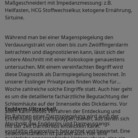
Maßgeschneidert mit Impedanzmessung: z.B.
Heilfasten, HCG Stoffwechselkur, ketogene Ernährung,
Sirtuine.
Während man bei einer Magenspiegelung den
Verdauungstrakt von oben bis zum Zwölffingerdarm
betrachten und diagnostizieren kann, lässt sich der
untere Abschnitt mit einer Koloskopie genauestens
untersuchen. Mit einem vereinfachten Begriff wird
diese Diagnostik als Darmspiegelung bezeichnet. In
unserer Esslinger Privatpraxis finden Woche für
Woche zahlreiche solche Eingriffe statt. Auch hier geht
es um die detaillierte fachärztliche Begutachtung der
Schleimhäute auf der Innenseite des Dickdarms. Vor
Enddarm-Ultraschall
allem kann dieses Verfahren der Entdeckung und
Im Rahmen einer Darmspiegelung wird auch der
Entfernung von Darmpolypen dienen, aus denen sich
Abschnitt des Enddarms und Darmausgangs
mit der Zeit Darmkrebs entwickeln kann.
sorgfältig diagnostisch betrachtet und bewertet. Eine
Selbstverständlich ist parallel auch hier eine