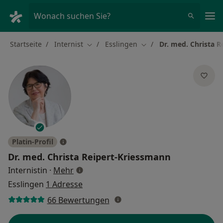
Ha
Wonach suchen Sie?
Startseite
Internist
Esslingen
Dr. med. Christa 
Stadt ändern
Stadt ändern
Platin-Profil
Dr. med.
Christa Reipert-Kriessmann
über Spezialisierungen
Internistin
·
Mehr
Esslingen
1 Adresse
66 Bewertungen