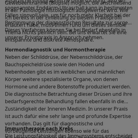
zusätzliche sonographische Untersuchung, also ein
Gewebeentnahme (Biopsie) möglich, die anschließend
sogenannter Enddarm-Ultraschall kann in bestimmten
in der Pathologie histologisch ausgewertet wird. Wie
Fällen sinnvoll sein, um für noch mehr Klarheit bei der
ich bereits in der Einleitung zu diesem Praxisprofil
Bestimmung der diagnostischen Resultate zur sorgen.
erläutert habe, muss Ihnen rund um dieses sensible
Dieses Verfahren können Sie bei Bedarf ebenfalls in
Thema nichts peinlich sein. Bei uns erwartet Sie eine
unserer Privatpraxis in Anspruch nehmen.
entspannte und diskrete Atmosphäre.
Hormondiagnostik und Hormontherapie
Neben der Schilddrüse, der Nebenschilddrüse, der
Bauchspeicheldrüse sowie den Hoden und
Nebenhoden gibt es im weiblichen und männlichen
Körper weitere spezialisierte Organe, von denen
Hormone und andere Botenstoffe produziert werden.
Die diagnostische Betrachtung dieser Drüsen und ihre
bedarfsgerechte Behandlung fallen ebenfalls in die
Zuständigkeit der Inneren Medizin. In unserer Praxis
ist auch dafür eine sehr lange und profunde Expertise
vorhanden. Das gilt für diagnostische und
Immuntherapie nach Krebs
vorbeugende Leistungen ebenso wie für das
Die Leistungsfähigkeit des Immunsystems entscheidet