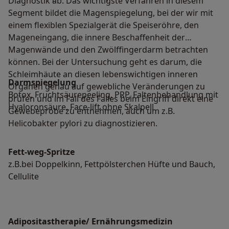
Diagnostik ab. Das wichtigste Verfahren in diesem
Segment bildet die Magenspiegelung, bei der wir mit
einem flexiblen Spezialgerät die Speiseröhre, den
Mageneingang, die innere Beschaffenheit der
Magenwände und den Zwölffingerdarm betrachten
können. Bei der Untersuchung geht es darum, die
Schleimhäute an diesen lebenswichtigen inneren
Darmspiegelung
Organen genau auf gewebliche Veränderungen zu
Botox, Fruchtsäurepeeling, PRP, Faltenbehandlung mit
prüfen und im Fall des Falles beim Eingriff direkt eine
Hyaloronsäure, Face-lift ohne Skalpell
Gewebeprobe zu entnehmen, auch um z.B.
Helicobakter pylori zu diagnostizieren.
Fett-weg-Spritze
z.B.bei Doppelkinn, Fettpölsterchen Hüfte und Bauch,
Cellulite
Adipositastherapie/ Ernährungsmedizin