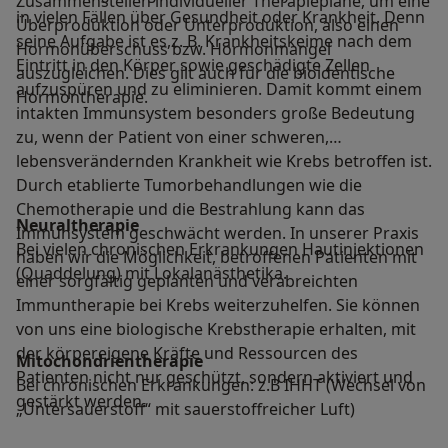
Zusammenstellen individueller Therapiepläne, um eine
in vielen Fällen über Gesundheit oder Krankheit. Denn
Überproduktion oder Unterproduktion, also einen
seine Aufgabe ist es,z. B. Krankheitskeime nach dem
Hormonüberschuss bzw. Hormonmangel
Eintritt in den Körper sowie geschädigte Zellen
auszugleichen. Dies gilt auch für die bioidentische
aufzuspüren und zu eliminieren. Damit kommt einem
Hormontherapie.
intakten Immunsystem besonders große Bedeutung
zu, wenn der Patient von einer schweren,
lebensverändernden Krankheit wie Krebs betroffen ist.
Durch etablierte Tumorbehandlungen wie die
Chemotherapie und die Bestrahlung kann das
Neuraltherapie
Immunsystem geschwächt werden. In unserer Praxis
Bei vielen chronischen Erkrankungen Hautinjektionen
haben wir die Möglichkeit, betroffenen Patienten mit
(Quaddelung) mit Lokalanästhetika.
einer sorgfältig geplanten und verabreichten
Immuntherapie bei Krebs weiterzuhelfen. Sie können
von uns eine biologische Krebstherapie erhalten, mit
der körpereigene Kräfte und Ressourcen des
Mitochondrientherapie
Patienten nicht nur geschützt, sondern aktiviert und
Bei chronischen Erkrankungen: z.B IHHT (Wechsel von
gestärkt werden.
„Untersauerstoff“ mit sauerstoffreicher Luft)