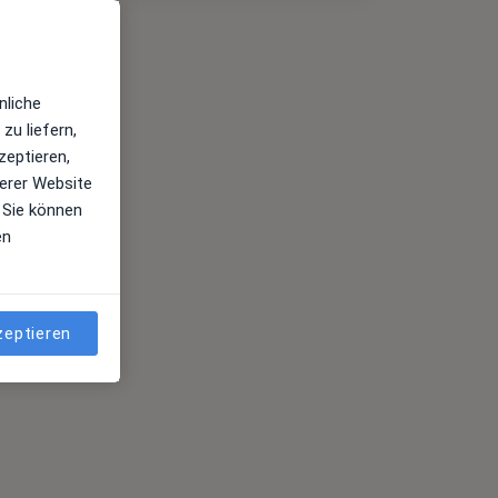
nliche
zu liefern,
zeptieren,
erer Website
 Sie können
en
zeptieren