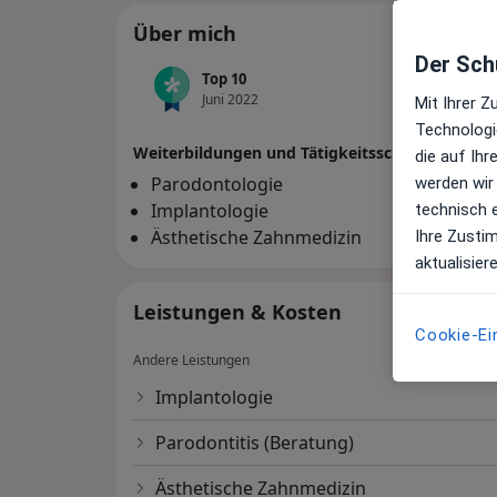
Über mich
Der Schu
Top 10
Top 20
Juni 2022
Juni 20
Mit Ihrer 
Technologi
Weiterbildungen und Tätigkeitsschwerpunkte
die auf Ih
Parodontologie
werden wir
Implantologie
technisch 
Ästhetische Zahnmedizin
Ihre Zusti
aktualisier
Leistungen & Kosten
Cookie-Ei
Andere Leistungen
Implantologie
Parodontitis (Beratung)
Ästhetische Zahnmedizin