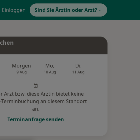
Einloggen
Sind Sie Ärztin oder Arzt?
uchen
e
Morgen
Mo,
Di,
Mi,
Do,
9 Aug
10 Aug
11 Aug
12 Aug
13 Au
r Arzt bzw. diese Ärztin bietet keine
e-Terminbuchung an diesem Standort
an.
Terminanfrage senden