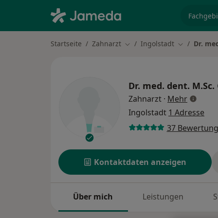
Fachgebi
Startseite
Zahnarzt
Ingolstadt
Dr. med
Stadt ändern
Stadt änder
Dr. med. dent. M.Sc.
über Spe
Zahnarzt
·
Mehr
Ingolstadt
1 Adresse
37 Bewertun
Kontaktdaten anzeigen
Über mich
Leistungen
S