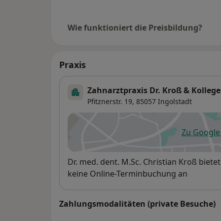
Wie funktioniert die Preisbildung?
Praxis
Zahnarztpraxis Dr. Kroß & Kolleg
Pfitznerstr. 19,
85057
Ingolstadt
Zu Googl
öf
Verfügbarkeit
Dr. med. dent. M.Sc. Christian Kroß biet
keine Online-Terminbuchung an
Zahlungsmodalitäten (private Besuche)