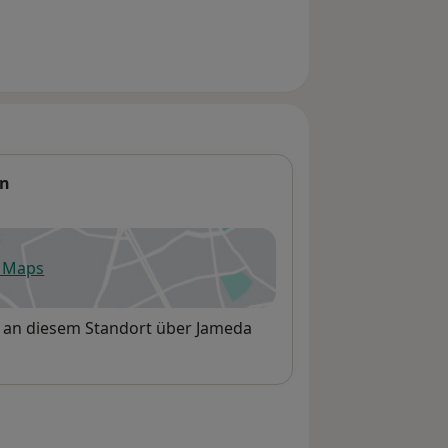
en
e Maps
fnet in einer neuen Registerkarte
et an diesem Standort über Jameda