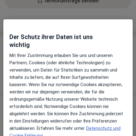
Terminanfrage senden
Leistungen
Standorte
Bewertungen
Der Schutz ihrer Daten ist uns
wichtig
Leistungen
Mit Ihrer Zustimmung erlauben Sie uns und unseren
Keine Informationen über Leistungen und Kosten
Partnern, Cookies (oder ähnliche Technologien) zu
Auf diesem Profil wurden noch keine Informationen
verwenden, um Daten für Statistiken zu sammeln und
über Leistungen hinzugefügt.
Inhalte zu liefern, die auf Ihren Surfgewohnheiten
basieren. Wenn Sie nur notwendige Cookies akzeptieren,
werden wir nur diejenigen verwenden, die für die
ordnungsgemäße Nutzung unserer Website technisch
Sind Sie Dr. med. Christine Döring-Coen?
erforderlich sind. Notwendige Cookies können nie
Arzt-Info
abgelehnt werden. Sie können Ihre Zustimmung jederzeit
in den Einstellungen widerrufen oder Ihre Präferenzen
Hinterlegen Sie kostenlos ein Portraitbild, Ihre
aktualisieren. Erfahren Sie mehr unter
Datenschutz und
Sprechzeiten und Leistungen. Dadurch werden Sie
Cookie Erklärung