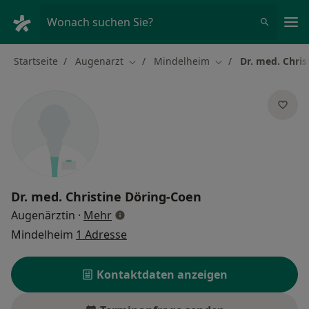
Ha
Wonach suchen Sie?
Startseite
Augenarzt
Mindelheim
Dr. med. Chris
Stadt ändern
Stadt ändern
Dr. med.
Christine Döring-Coen
über Spezialisierungen
Augenärztin
·
Mehr
Mindelheim
1 Adresse
Kontaktdaten anzeigen