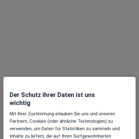
In Ihrer Nähe sind derzeit keine Ärzte oder
Heilberufler für Termine vor Ort verfügbar. Buchen
Sie stattdessen eine Videosprechstunde
Marta Maria Berger
Hautärztin (Dermatologin), Venerologin
Der Schutz ihrer Daten ist uns
103 Bewertungen
wichtig
Mit Ihrer Zustimmung erlauben Sie uns und unseren
Dieser Arzt bzw. diese Ärztin bietet keine Online-Terminbuchung an diesem Standort an.
Partnern, Cookies (oder ähnliche Technologien) zu
Terminanfrage senden
verwenden, um Daten für Statistiken zu sammeln und
Inhalte zu liefern, die auf Ihren Surfgewohnheiten