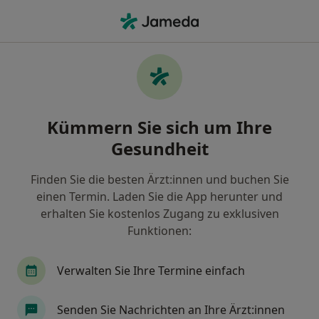
Ha
Hautarzt (Dermatologe) • Mindelheim, Bayern
Filter & Sortierung
Zu Google Maps
Hautarzt (Dermatologe) in Mindelheim:
Kümmern Sie sich um Ihre
Termin buchen mit jameda
Gesundheit
Finden Sie Hautärzte (Dermatologen) in Mindelheim
und buchen Sie online ohne zusätzliche Kosten.
Finden Sie die besten Ärzt:innen und buchen Sie
Wie wir die Suchergebnisse sortieren
einen Termin. Laden Sie die App herunter und
erhalten Sie kostenlos Zugang zu exklusiven
Funktionen:
Verwalten Sie Ihre Termine einfach
Senden Sie Nachrichten an Ihre Ärzt:innen