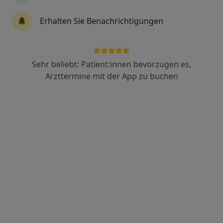
Dr. med. Kathrin Mörstedt
Erhalten Sie Benachrichtigungen
Hautärztin (Dermatologin)
13 Bewertungen
Sehr beliebt: Patient:innen bevorzugen es,
Zu Google
Türkheimer Str. 12, Bad Wörishofen
•
Arzttermine mit der App zu buchen
Maps
Hautpraxis Dr.med. Karthrin Mörstaedt Fachärztin für Dermatologie
Dieser Arzt bzw. diese Ärztin bietet keine Online-Terminbuchung an diesem Standort an.
Terminanfrage senden