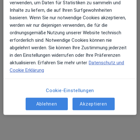
verwenden, um Daten für Statistiken zu sammeln und
Inhalte zu liefern, die auf Ihren Surfgewohnheiten
basieren. Wenn Sie nur notwendige Cookies akzeptieren,
werden wir nur diejenigen verwenden, die für die
Elfrun Mekbib
ordnungsgemäße Nutzung unserer Website technisch
Hautärztin (Dermatologin)
erforderlich sind. Notwendige Cookies können nie
116 Bewertungen
abgelehnt werden. Sie können Ihre Zustimmung jederzeit
in den Einstellungen widerrufen oder Ihre Präferenzen
Dieser Arzt bzw. diese Ärztin bietet keine Online-Terminbuchung an diesem Standort an.
aktualisieren. Erfahren Sie mehr unter
Datenschutz und
Cookie Erklärung
Terminanfrage senden
Cookie-Einstellungen
Ablehnen
Akzeptieren