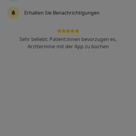
Dr. med. Jens Tesmann
Erhalten Sie Benachrichtigungen
·
Mehr
Hautarzt (Dermatologe), Allergologe, Phlebologe
280 Bewertungen
Sehr beliebt: Patient:innen bevorzugen es,
Theodor-Heuss-Str. 8, Stuttgart
•
Zu Google Maps
Arzttermine mit der App zu buchen
Hautzentrum Innenstadt Dr. Tesmann, Dr. Wilder & Kollegen
Dieser Arzt bzw. diese Ärztin bietet keine Online-Terminbuchung an diesem Standort an.
Terminanfrage senden