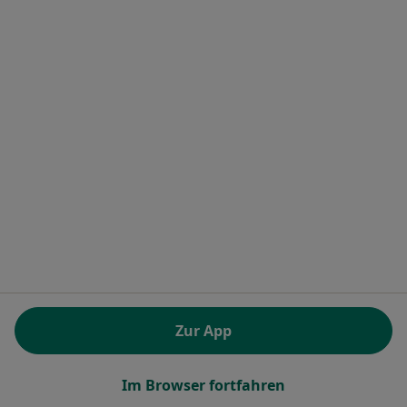
MVZ Hautzentrum am Kurpark
Medizinisches Versorgungszentrum
Dermatologie
174 Bewertungen
König-Karl-Str. 28, Stuttgart
•
Zu Google Maps
MVZ Hautzentrum am Kurpark
Keine Online-Terminbuchung über jameda verfügbar
Profil anzeigen
Zur App
Im Browser fortfahren