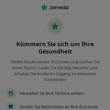
Ha
Hautarzt (Dermatologe) • Stuttgart, Baden-Württemberg
Filter & Sortierung
Zu Google Maps
Hautarzt (Dermatologe) in Stuttgart:
Kümmern Sie sich um Ihre
Termin buchen mit jameda
Gesundheit
Finden Sie Hautärzte (Dermatologen) in Stuttgart
und buchen Sie online ohne zusätzliche Kosten.
Finden Sie die besten Ärzt:innen und buchen Sie
Wie wir die Suchergebnisse sortieren
einen Termin. Laden Sie die App herunter und
erhalten Sie kostenlos Zugang zu exklusiven
Funktionen:
Verwalten Sie Ihre Termine einfach
Senden Sie Nachrichten an Ihre Ärzt:innen