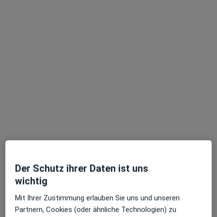
Marta Maria Berger
Hautärztin (Dermatologin), Venerologin
103 Bewertungen
Dieser Arzt bzw. diese Ärztin bietet keine Online-Terminbuchung an diesem Standort an.
Terminanfrage senden
Der Schutz ihrer Daten ist uns
wichtig
Mit Ihrer Zustimmung erlauben Sie uns und unseren
Partnern, Cookies (oder ähnliche Technologien) zu