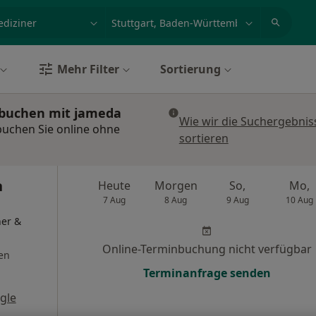
et, Erkrankung, Name
z.B. Berlin
Mehr Filter
Sortierung
n buchen mit jameda
Wie wir die Suchergebnis
 buchen Sie online ohne
sortieren
n
Heute
Morgen
So,
Mo,
7 Aug
8 Aug
9 Aug
10 Aug
her &
Online-Terminbuchung nicht verfügbar
en
Terminanfrage senden
gle