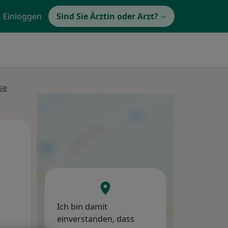
Einloggen
Sind Sie Ärztin oder Arzt?
se
Di,
Mi,
Do,
11 Aug
12 Aug
13 Aug
Ich bin damit
einverstanden, dass