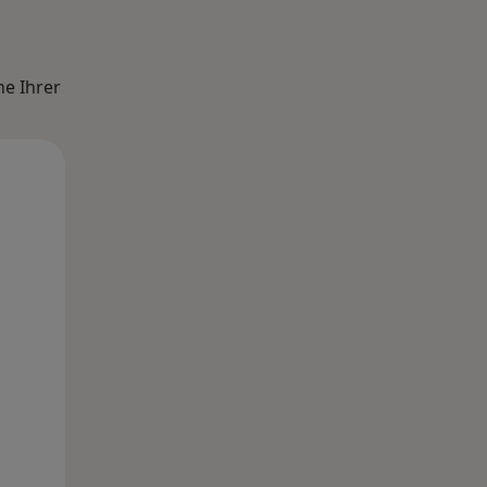
he Ihrer
Di,
Mi,
Do,
11 Aug
12 Aug
13 Aug