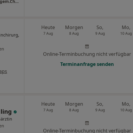
Praxis Dr.med. Bernd Weber Facharzt für Allgem.Chirurgie
Heute
Morgen
So,
Mo,
7 Aug
8 Aug
9 Aug
10 Aug
inchirurg,
en
Online-Terminbuchung nicht verfügbar
Terminanfrage senden
aps
Heute
Morgen
So,
Mo,
dling
7 Aug
8 Aug
9 Aug
10 Aug
ärztin
en
Online-Terminbuchung nicht verfügbar