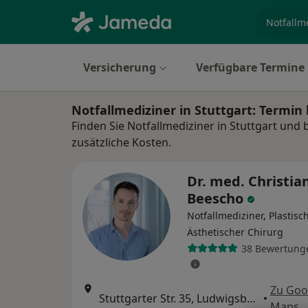
Fachgebi
Versicherung
Verfügbare Termine
Notfallmediziner in Stuttgart: Termi
Finden Sie Notfallmediziner in Stuttgart und
zusätzliche Kosten.
Dr. med. Christia
Beescho
Notfallmediziner, Plastisc
Ästhetischer Chirurg
38 Bewertung
Zu Goo
Stuttgarter Str. 35, Ludwigsburg
•
Maps