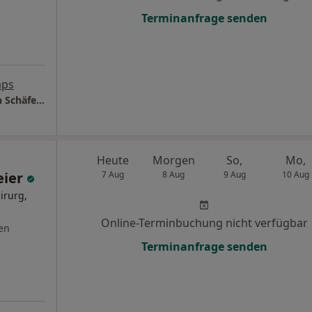
Terminanfrage senden
aps
Augenpraxisklinik Vogelsang Dres. Christian Schäferhoff und Beate Schäferhoff-Wendling
Heute
Morgen
So,
Mo,
eier
7 Aug
8 Aug
9 Aug
10 Aug
irurg,
Online-Terminbuchung nicht verfügbar
en
Terminanfrage senden