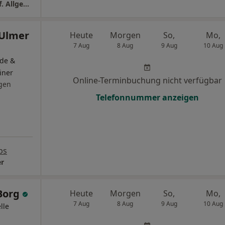
Praxis Dr.med. Anke Menikheim Fachärztin f. Allgemeinmedizin
 Ulmer
Heute
Morgen
So,
Mo,
7 Aug
8 Aug
9 Aug
10 Aug
äde &
iner
Online-Terminbuchung nicht verfügbar
gen
Telefonnummer anzeigen
ps
er
 Borg
Heute
Morgen
So,
Mo,
7 Aug
8 Aug
9 Aug
10 Aug
lle