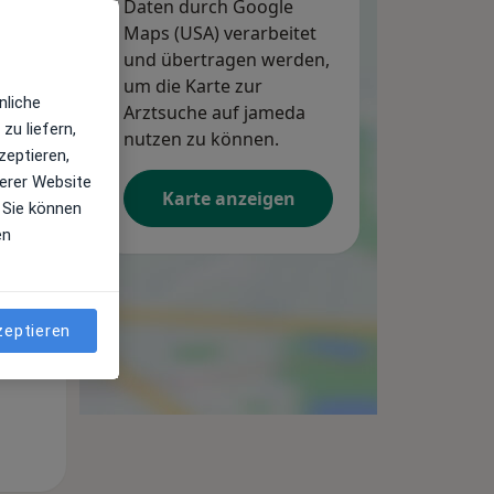
Daten durch Google
Maps (USA) verarbeitet
und übertragen werden,
um die Karte zur
nliche
Arztsuche auf jameda
zu liefern,
Di,
Mi,
Do,
nutzen zu können.
zeptieren,
11 Aug
12 Aug
13 Aug
erer Website
Karte anzeigen
 Sie können
en
zeptieren