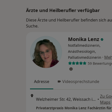
Ärzte und Heilberufler verfügbar
Diese Ärzte und Heilberufler befinden sich 
Suche.
Monika Lenz
Notfallmedizinerin,
Anästhesiologin,
·
Meh
Palliativmedizinerin
59 Bewertung
Adresse
Videosprechstunde
Zu Go
Welzheimer Str. 42, Weissach im Tal
•
Maps