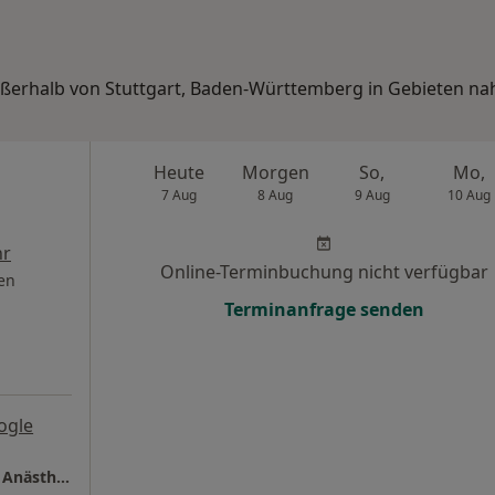
außerhalb von Stuttgart, Baden-Württemberg in Gebieten na
Heute
Morgen
So,
Mo,
7 Aug
8 Aug
9 Aug
10 Aug
r
Online-Terminbuchung nicht verfügbar
en
Terminanfrage senden
ogle
Privatarztpraxis Monika Lenz Fachärztin für Anästhesiologie