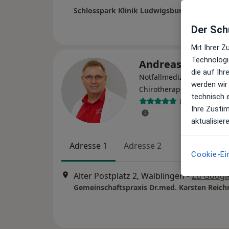
Der Schu
Mit Ihrer 
Technologi
Andreas Schlüter
die auf Ih
Notfallmediziner, Allgeme
werden wir
Chirotherapeut
technisch 
81 Bewertung
Ihre Zusti
aktualisier
Adresse 1
Adresse 2
Cookie-Ei
Alter Postplatz 2, Waiblingen
•
Zu Googl