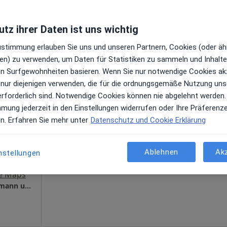
Schlosspark Klinik Ludwigsburg Privatklinik für Plastische- und Ästhetische Chirurgie
tz ihrer Daten ist uns wichtig
Zustimmung erlauben Sie uns und unseren Partnern, Cookies (oder äh
en) zu verwenden, um Daten für Statistiken zu sammeln und Inhalte 
Heute
Morgen
So,
Mo,
ren Surfgewohnheiten basieren. Wenn Sie nur notwendige Cookies ak
7 Aug
8 Aug
9 Aug
10 Aug
inchirurg,
 nur diejenigen verwenden, die für die ordnungsgemäße Nutzung uns
erforderlich sind. Notwendige Cookies können nie abgelehnt werden.
en
mmung jederzeit in den Einstellungen widerrufen oder Ihre Präferenz
Online-Terminbuchung nicht verfügbar
en. Erfahren Sie mehr unter
Datenschutz und Cookie Erklärung
Terminanfrage senden
Ablehnen
Ak
nstellungen
e Maps
Gemeinschaftspraxis Dr.med. Karsten Reichmann und Andreas Schlüter