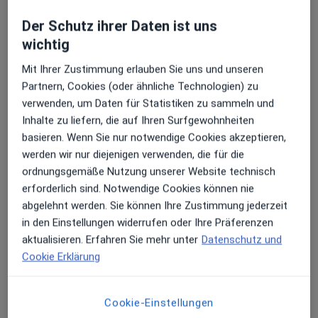
für Orthopädie und Unfallchirurgie
Der Schutz ihrer Daten ist uns
Gangolfusstr. 42,
52525
Heinsberg
wichtig
Mit Ihrer Zustimmung erlauben Sie uns und unseren
Zu Google Maps
öffnet in einer neuen Registe
Partnern, Cookies (oder ähnliche Technologien) zu
verwenden, um Daten für Statistiken zu sammeln und
Verfügbarkeit
Dr. med. Christoph Lentz bietet an diesem
Inhalte zu liefern, die auf Ihren Surfgewohnheiten
Standort über Jameda keine Online-
basieren. Wenn Sie nur notwendige Cookies akzeptieren,
Terminbuchung an
werden wir nur diejenigen verwenden, die für die
ordnungsgemäße Nutzung unserer Website technisch
erforderlich sind. Notwendige Cookies können nie
Zahlungsmodalitäten (private Besuche)
abgelehnt werden. Sie können Ihre Zustimmung jederzeit
in den Einstellungen widerrufen oder Ihre Präferenzen
Akzeptierte Versicherungen
aktualisieren. Erfahren Sie mehr unter
Datenschutz und
Details
Cookie Erklärung
Telefonnummer
02452...
Telefonnummer anzeigen
Cookie-Einstellungen