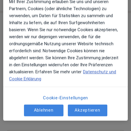
über die Adresse
Mit Ihrer Zustimmung erlauben Sie uns und unseren
Partnern, Cookies (oder ähnliche Technologien) zu
verwenden, um Daten für Statistiken zu sammeln und
Erfahrungen
Inhalte zu liefern, die auf Ihren Surfgewohnheiten
basieren. Wenn Sie nur notwendige Cookies akzeptieren,
Bewerten
werden wir nur diejenigen verwenden, die für die
ordnungsgemäße Nutzung unserer Website technisch
erforderlich sind. Notwendige Cookies können nie
abgelehnt werden. Sie können Ihre Zustimmung jederzeit
197 Bewertungen
in den Einstellungen widerrufen oder Ihre Präferenzen
aktualisieren. Erfahren Sie mehr unter
Datenschutz und
Cookie Erklärung
Jede einzelne Bewertungen ist wichtig. Wir
prüfen und moderieren Bewertungen
gemäß unserer Richtlinien. Erfahren Sie
Cookie-Einstellungen
mehr über Bewertungen und wie wir
Mehr übe
Sterne berechnen unter
Mehr erfahren
Ablehnen
Akzeptieren