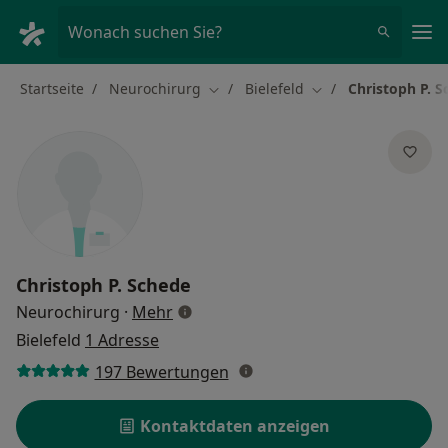
Ha
Wonach suchen Sie?
Startseite
Neurochirurg
Bielefeld
Christoph P. 
Stadt ändern
Stadt ändern
Christoph P. Schede
über Spezialisierungen
Neurochirurg
·
Mehr
Bielefeld
1 Adresse
197 Bewertungen
Kontaktdaten anzeigen