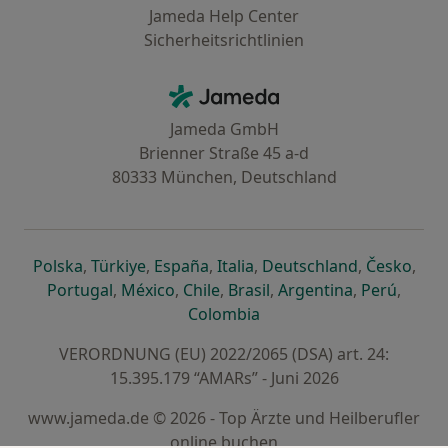
Jameda Help Center
Sicherheitsrichtlinien
Kontakt
Jameda - Startseite
Jameda GmbH
Brienner Straße 45 a-d
80333 München, Deutschland
öffnet in einer neuen Registerkarte
öffnet in einer neuen Registerkarte
öffnet in einer neuen Registerk
öffnet in einer neuen Reg
öffnet in ei
öffn
Polska
,
Türkiye
,
España
,
Italia
,
Deutschland
,
Česko
,
öffnet in einer neuen Registerkarte
öffnet in einer neuen Registerkarte
öffnet in einer neuen Register
öffnet in einer neuen R
öffnet in ei
öffnet
Portugal
,
México
,
Chile
,
Brasil
,
Argentina
,
Perú
,
öffnet in einer neuen Re
Colombia
VERORDNUNG (EU) 2022/2065 (DSA) art. 24:
15.395.179 “AMARs” - Juni 2026
www.jameda.de © 2026 - Top Ärzte und Heilberufler
online buchen