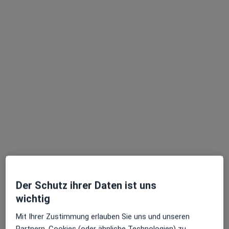
Dr. Isabel Bartella
Plastische & Ästhetische Chirurgin, Allgemeinchirurgin
1 Bewertung
Detmolder Str. 530, Bielefeld
•
Zu Google Maps
MediEsthetic GmbH Fachklinik für kosmetische Chirurgie und Laserzentrum
Privatpraxis
Dieser Arzt bzw. diese Ärztin bietet keine Online-Terminbuchung an diesem Standort an.
Terminanfrage senden
Der Schutz ihrer Daten ist uns
wichtig
Mit Ihrer Zustimmung erlauben Sie uns und unseren
Partnern, Cookies (oder ähnliche Technologien) zu