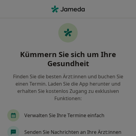
Ha
Allgemeine Sprechstunde • Bielefeld, Nordrhein-Westfalen
Filter & Sortierung
• 1
Zu Google Map
Allgemeine Sprechstunde, Bielefeld
Kümmern Sie sich um Ihre
Wie wir die Suchergebnisse sortieren
Gesundheit
Finden Sie die besten Ärzt:innen und buchen Sie
Nach welchem Fachgebiet suchen Sie?
einen Termin. Laden Sie die App herunter und
Zahnarzt
Internist
Urologe
Mund-Kie
erhalten Sie kostenlos Zugang zu exklusiven
Funktionen:
Verwalten Sie Ihre Termine einfach
Senden Sie Nachrichten an Ihre Ärzt:innen