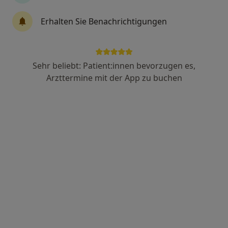
Erhalten Sie Benachrichtigungen
Dr. med. Dirk Wippermann
Urologe, Androloge
104 Bewertungen
Sehr beliebt: Patient:innen bevorzugen es,
Arzttermine mit der App zu buchen
Niederwall 20, Bielefeld
•
Zu Google Maps
Praxis Dr.med. Dirk Wippermann Facharzt für Urologie
Dieser Arzt bzw. diese Ärztin bietet keine Online-Terminbuchung an diesem Standort an.
Terminanfrage senden