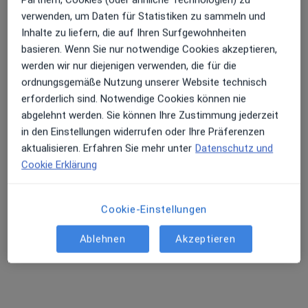
verwenden, um Daten für Statistiken zu sammeln und
Inhalte zu liefern, die auf Ihren Surfgewohnheiten
basieren. Wenn Sie nur notwendige Cookies akzeptieren,
werden wir nur diejenigen verwenden, die für die
ordnungsgemäße Nutzung unserer Website technisch
MediEsthetic GmbH Fachklinik für
erforderlich sind. Notwendige Cookies können nie
kosmetische Chirurgie und Laserzentrum
abgelehnt werden. Sie können Ihre Zustimmung jederzeit
in den Einstellungen widerrufen oder Ihre Präferenzen
Klinik
aktualisieren. Erfahren Sie mehr unter
Datenschutz und
Mund-, Kiefer-, Gesichtschirurgie, Plastische Chirurgie
Cookie Erklärung
30 Bewertungen
Cookie-Einstellungen
Detmolder Str. 530, Bielefeld
•
Zu Google Maps
MediEsthetic GmbH Fachklinik für kosmetische Chirurgie und Laserzentrum
Ablehnen
Akzeptieren
Allgemeine Sprechstunde
Kein Preis angegeben
Weitere Leistungen anzeigen