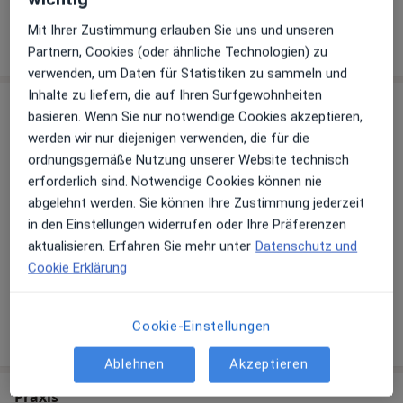
über Leistungen hinzugefügt.
Mit Ihrer Zustimmung erlauben Sie uns und unseren
Partnern, Cookies (oder ähnliche Technologien) zu
verwenden, um Daten für Statistiken zu sammeln und
Inhalte zu liefern, die auf Ihren Surfgewohnheiten
Sind Sie Dr. med. Claudia Epple?
Arzt-Info
basieren. Wenn Sie nur notwendige Cookies akzeptieren,
werden wir nur diejenigen verwenden, die für die
ordnungsgemäße Nutzung unserer Website technisch
Hinterlegen Sie kostenlos ein Portraitbild, Ihre
erforderlich sind. Notwendige Cookies können nie
Sprechzeiten und Leistungen. Dadurch werden Sie
abgelehnt werden. Sie können Ihre Zustimmung jederzeit
besser gefunden. Lassen Sie sich außerdem bereits
in den Einstellungen widerrufen oder Ihre Präferenzen
vor Veröffentlichung kostenfrei über neue
aktualisieren. Erfahren Sie mehr unter
Datenschutz und
Patienten-Feedbacks per E-Mail informieren.
Cookie Erklärung
Jetzt als Arzt anmelden
Cookie-Einstellungen
Ablehnen
Akzeptieren
Praxis