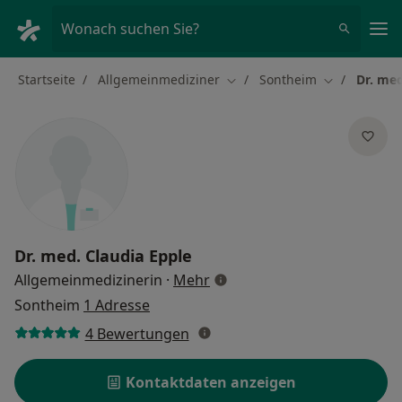
Ha
Wonach suchen Sie?
Startseite
Allgemeinmediziner
Sontheim
Dr. med
Stadt ändern
Stadt ändern
Dr. med.
Claudia Epple
über Spezialisierungen
Allgemeinmedizinerin
·
Mehr
Sontheim
1 Adresse
4 Bewertungen
Kontaktdaten anzeigen