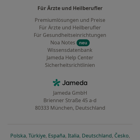
Für Ärzte und Heilberufler
Premiumlösungen und Preise
Für Ärzte und Heilberufler
Für Gesundheitseinrichtungen
Noa Notes
neu
Wissensdatenbank
Jameda Help Center
Sicherheitsrichtlinien
Kontakt
Jameda - Startseite
Jameda GmbH
Brienner Straße 45 a-d
80333 München, Deutschland
öffnet in einer neuen Registerkarte
öffnet in einer neuen Registerkarte
öffnet in einer neuen Registerk
öffnet in einer neuen Reg
öffnet in ei
öffn
Polska
,
Türkiye
,
España
,
Italia
,
Deutschland
,
Česko
,