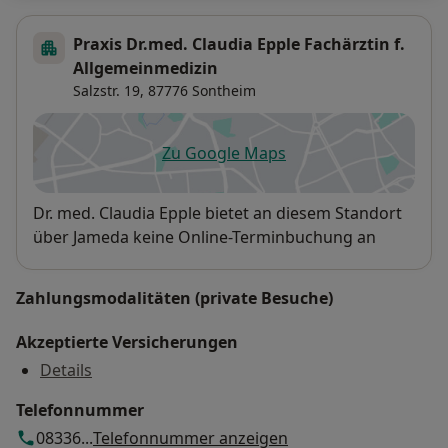
Praxis Dr.med. Claudia Epple Fachärztin f.
Allgemeinmedizin
Salzstr. 19,
87776
Sontheim
Zu Google Maps
öffnet in einer neuen Registe
Verfügbarkeit
Dr. med. Claudia Epple bietet an diesem Standort
über Jameda keine Online-Terminbuchung an
Zahlungsmodalitäten (private Besuche)
Akzeptierte Versicherungen
Details
Telefonnummer
08336...
Telefonnummer anzeigen