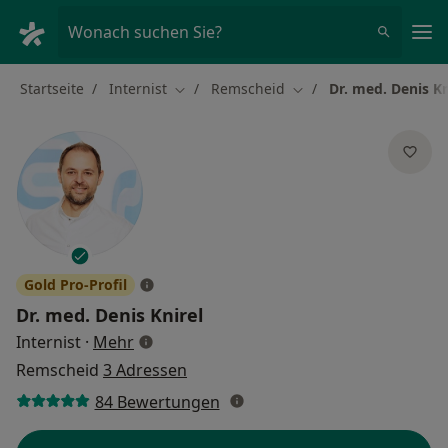
Ha
Wonach suchen Sie?
Startseite
Internist
Remscheid
Dr. med. Denis Kn
Stadt ändern
Stadt ändern
Gold Pro-Profil
Dr. med.
Denis Knirel
über Spezialisierungen
Internist
·
Mehr
Remscheid
3 Adressen
84 Bewertungen