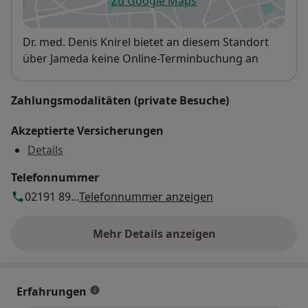
Zu Google Maps
öffnet in einer neuen Registe
Verfügbarkeit
Dr. med. Denis Knirel bietet an diesem Standort
über Jameda keine Online-Terminbuchung an
Zahlungsmodalitäten (private Besuche)
Akzeptierte Versicherungen
Details
Telefonnummer
02191 89...
Telefonnummer anzeigen
Mehr Details anzeigen
über die Adresse
Erfahrungen