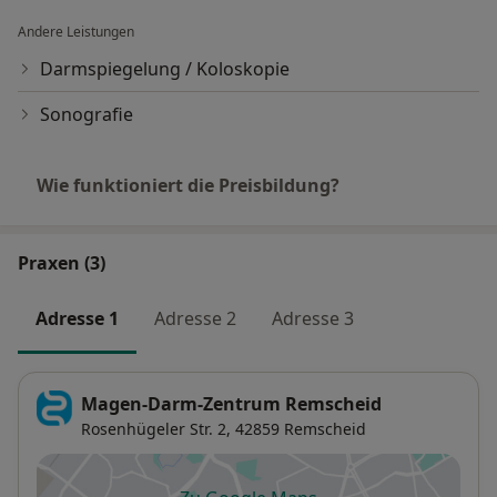
der eine Probe aus dem Organ entnommen wird.
Andere Leistungen
H2-Atemtest: Dieser Atemtest hilft uns, zum Beispiel
Darmspiegelung / Koloskopie
eine Fruktose- oder Fructosemalabsorption
Sonografie
Laktoseintoleranz zu diagnostizieren.
C13-Atemtest: Diese Untersuchung kann den Verdacht
Wie funktioniert die Preisbildung?
auf eine Infektion mit dem Bakterium Helicobacter
pylori verifizieren.
Praxen (3)
Sonografische Organpunktion:
Bei der sonografischen Organpunktion erfolgt eine
Adresse 1
Adresse 2
Adresse 3
schmerzfreie Probeentnahme von Gewebe
beispielsweise aus Leber, Bauchhöhle oder Rippenfell
mit einer dünnen Spezialnadel.
Magen-Darm-Zentrum Remscheid
Rosenhügeler Str. 2,
42859
Remscheid