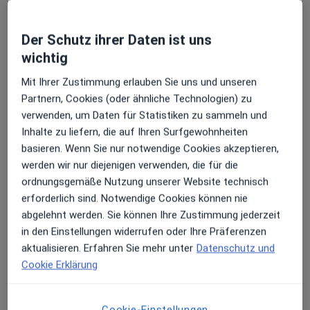
Diese gastroenterologischen Untersuchungen bieten
Auf jameda können Sie sich einen ersten Eindruck von
wir in unserer Praxis in Remscheid an
Der Schutz ihrer Daten ist uns
unserer Praxis verschaffen und sich über unser
Über mich
Leistungsspektrum informieren.
mehr
wichtig
Magenspiegelung – Gastroskopie:
Zum Beispiel bei Beschwerden im Bereich des
Hauptsächlich behandelte Krankheiten
Mit Ihrer Zustimmung erlauben Sie uns und unseren
Kontaktieren Sie uns gerne für einen Termin, wenn Sie
Oberbauches, Sodbrennen, Schluckbeschwerden und
Partnern, Cookies (oder ähnliche Technologien) zu
Diabetes
Morbus Crohn
Reizdarm
meine Sprechstunde besuchen möchten. Ich bin mit
anderen Symptomen hilft diese unkomplizierte und
verwenden, um Daten für Statistiken zu sammeln und
a11y_sr_mo
Darmentzündung
Reizdarmsyndrom
+11
meiner Erfahrung und meinem Fachwissen gerne für
kurze Untersuchung bei der Diagnosestellung.
Inhalte zu liefern, die auf Ihren Surfgewohnheiten
Sie da.
basieren. Wenn Sie nur notwendige Cookies akzeptieren,
Konsultationsformate
Dünndarmspiegelung – Intestinoskopie:
werden wir nur diejenigen verwenden, die für die
Ihr Dr. med. Denis Knirel
Persönlich
Standorte anzeigen (2)
Bei ungeklärten Blutungen oder dem Verdacht auf
ordnungsgemäße Nutzung unserer Website technisch
eine Engstelle kann diese Untersuchung helfen.
erforderlich sind. Notwendige Cookies können nie
Fotos und Videos
abgelehnt werden. Sie können Ihre Zustimmung jederzeit
Dickdarmspiegelung – Koloskopie:
in den Einstellungen widerrufen oder Ihre Präferenzen
Bauchschmerzen, Blut im Stuhl, Gewichtsabnahme
aktualisieren. Erfahren Sie mehr unter
Datenschutz und
und ähnliche Symptome können eine
Cookie Erklärung
Dickdarmspiegelung erforderlich machen.
Cookie-Einstellungen