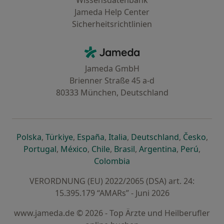
Wissensdatenbank
Jameda Help Center
Sicherheitsrichtlinien
Kontakt
Jameda - Startseite
Jameda GmbH
Brienner Straße 45 a-d
80333 München, Deutschland
öffnet in einer neuen Registerkarte
öffnet in einer neuen Registerkarte
öffnet in einer neuen Registerk
öffnet in einer neuen Reg
öffnet in ei
öffn
Polska
,
Türkiye
,
España
,
Italia
,
Deutschland
,
Česko
,
öffnet in einer neuen Registerkarte
öffnet in einer neuen Registerkarte
öffnet in einer neuen Register
öffnet in einer neuen R
öffnet in ei
öffnet
Portugal
,
México
,
Chile
,
Brasil
,
Argentina
,
Perú
,
öffnet in einer neuen Re
Colombia
VERORDNUNG (EU) 2022/2065 (DSA) art. 24:
15.395.179 “AMARs” - Juni 2026
www.jameda.de © 2026 - Top Ärzte und Heilberufler