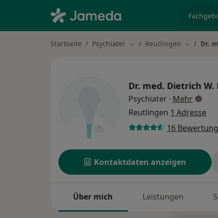
Fachgebi
Startseite
Psychiater
Reutlingen
Dr. m
Stadt ändern
Stadt änd
Dr. med.
Dietrich W.
über S
Psychiater
·
Mehr
Reutlingen
1 Adresse
16 Bewertun
Kontaktdaten anzeigen
Über mich
Leistungen
S