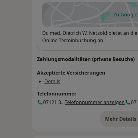
Zu Googl
öf
Verfügbarkeit
Dr. med. Dietrich W. Netzold bietet an d
Online-Terminbuchung an
Zahlungsmodalitäten (private Besuche)
Akzeptierte Versicherungen
Details
Telefonnummer
07121 3...
Telefonnummer anzeigen
071
Mehr Details
üb