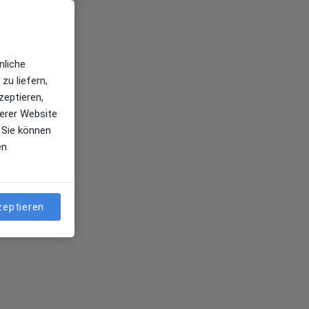
nliche
zu liefern,
zeptieren,
erer Website
 Sie können
en
zeptieren