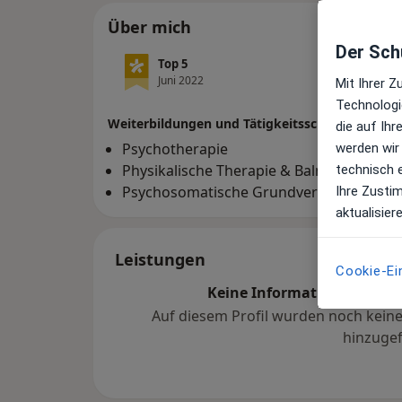
Über mich
Der Schu
Top 5
Top 5
Juni 2022
Juni 20
Mit Ihrer 
Technologi
Weiterbildungen und Tätigkeitsschwerpunkte
die auf Ih
Psychotherapie
werden wir
Physikalische Therapie & Balneologie
technisch 
Psychosomatische Grundversorgung
Ihre Zusti
aktualisier
Leistungen
Cookie-Ei
Keine Informationen über 
Auf diesem Profil wurden noch kein
hinzugef