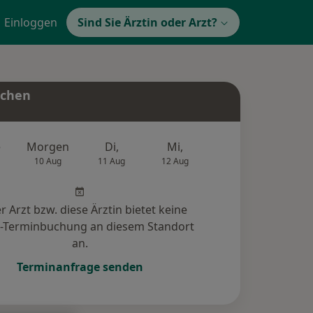
Einloggen
Sind Sie Ärztin oder Arzt?
uchen
e
Morgen
Di,
Mi,
Do,
Fr,
10 Aug
11 Aug
12 Aug
13 Aug
14 Au
r Arzt bzw. diese Ärztin bietet keine
e-Terminbuchung an diesem Standort
an.
Terminanfrage senden