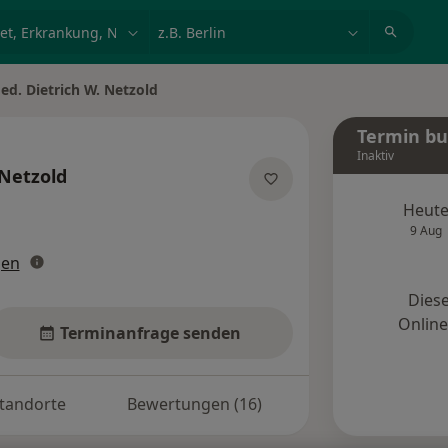
et, Erkrankung, Name
z.B. Berlin
ed. Dietrich W. Netzold
ern
Termin b
Inaktiv
 Netzold
pezialisierungen
Heut
9 Aug
gen
Diese
Onlin
Terminanfrage senden
tandorte
Bewertungen (16)