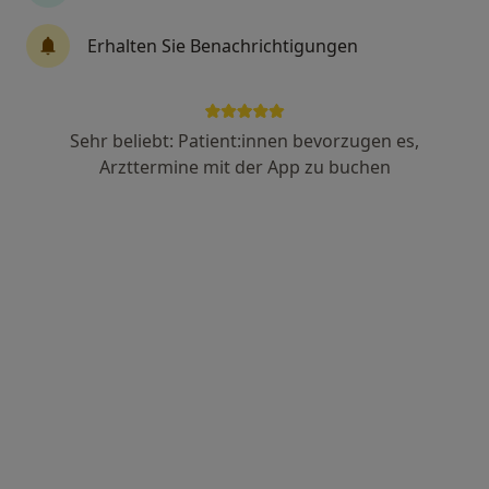
Dr. med. Jean-Christophe Datz
Erhalten Sie Benachrichtigungen
·
Mehr
Hautarzt (Dermatologe), Onkologe
46 Bewertungen
Sehr beliebt: Patient:innen bevorzugen es,
Wöhrdstr. 8, Tübingen
•
Zu Google Maps
Arzttermine mit der App zu buchen
Dres. Jean-Christophe Datz Sandra Großmann und Wolfram Kleck
Dieser Arzt bzw. diese Ärztin bietet keine Online-Terminbuchung an diesem Standort an.
Terminanfrage senden