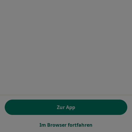
Dr. Dr. Sebastian Volc
Hautarzt (Dermatologe)
Liebermeisterstr. 25, Tübingen
•
Zu Google Maps
Universitätsklinikum Tübingen Universitäts-Hautklinik
Dieser Arzt bzw. diese Ärztin bietet keine Online-Terminbuchung an diesem Standort an.
Terminanfrage senden
Zur App
Im Browser fortfahren