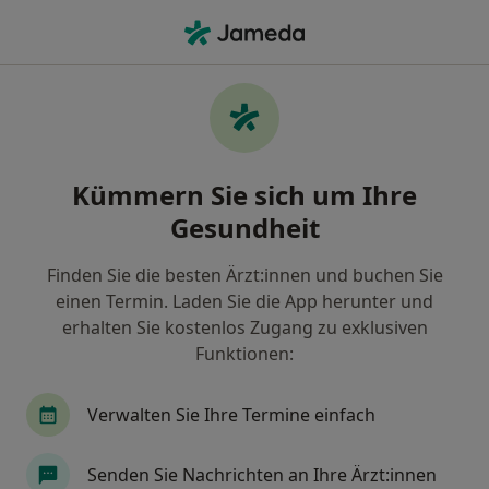
Ha
Hautarzt (Dermatologe) • Reutlingen, Baden-Württemberg
Filter & Sortierung
Zu Google Maps
Hautarzt (Dermatologe) in Reutlingen:
Kümmern Sie sich um Ihre
Termin buchen mit jameda
Gesundheit
Finden Sie Hautärzte (Dermatologen) in Reutlingen
und buchen Sie online ohne zusätzliche Kosten.
Finden Sie die besten Ärzt:innen und buchen Sie
Wie wir die Suchergebnisse sortieren
einen Termin. Laden Sie die App herunter und
erhalten Sie kostenlos Zugang zu exklusiven
Funktionen:
Verwalten Sie Ihre Termine einfach
Senden Sie Nachrichten an Ihre Ärzt:innen