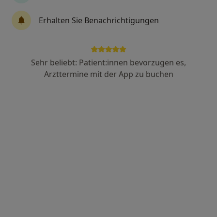
Dagmar Langeneck
Erhalten Sie Benachrichtigungen
Physiotherapeutin, Heilpraktikerin für Physiotherapie,
·
Mehr
Spezielle Schmerztherapeutin
67 Bewertungen
Sehr beliebt: Patient:innen bevorzugen es,
Arzttermine mit der App zu buchen
Uhlandstr. 68, Pfullingen
•
Zu Google Maps
Praxis Praeventja Dagmar Langeneck Physiotherapie
Dieser Arzt bzw. diese Ärztin bietet keine Online-Terminbuchung an diesem Standort an.
Terminanfrage senden