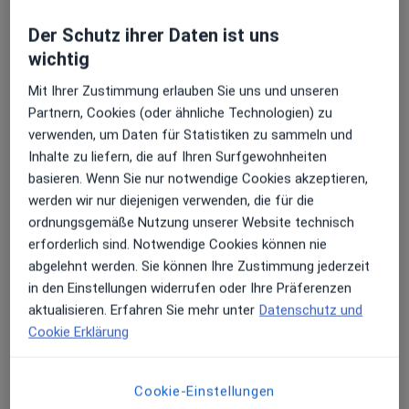
Der Schutz ihrer Daten ist uns
wichtig
Mit Ihrer Zustimmung erlauben Sie uns und unseren
Partnern, Cookies (oder ähnliche Technologien) zu
Sandra Stolfi
verwenden, um Daten für Statistiken zu sammeln und
Inhalte zu liefern, die auf Ihren Surfgewohnheiten
·
Mehr
Physiotherapeutin, Heilpraktikerin
basieren. Wenn Sie nur notwendige Cookies akzeptieren,
15 Bewertungen
werden wir nur diejenigen verwenden, die für die
ordnungsgemäße Nutzung unserer Website technisch
Zu Google
erforderlich sind. Notwendige Cookies können nie
Niklastorstraße 34, Marbach am Neckar
•
Maps
abgelehnt werden. Sie können Ihre Zustimmung jederzeit
Sandra Stolfi - Praxis für mehr Gesundheit
in den Einstellungen widerrufen oder Ihre Präferenzen
Privatpraxis
aktualisieren. Erfahren Sie mehr unter
Datenschutz und
Cookie Erklärung
Dieser Arzt bzw. diese Ärztin bietet keine Online-Terminbuchung an diesem Standort an.
Terminanfrage senden
Cookie-Einstellungen