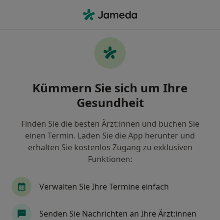
Ha
Physiotherapeut • Reutlingen, Baden-Württemberg
Filter & Sortierung
Zu Google Maps
Physiotherapeut in Reutlingen: Termin
Kümmern Sie sich um Ihre
buchen mit jameda
Gesundheit
Finden Sie Physiotherapeuten in Reutlingen und
buchen Sie online ohne zusätzliche Kosten.
Finden Sie die besten Ärzt:innen und buchen Sie
Wie wir die Suchergebnisse sortieren
einen Termin. Laden Sie die App herunter und
erhalten Sie kostenlos Zugang zu exklusiven
Funktionen:
Verwalten Sie Ihre Termine einfach
Senden Sie Nachrichten an Ihre Ärzt:innen