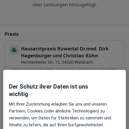
über Leistungen hinzugefügt.
Praxis
Hausarztpraxis Ruwertal Dr.med. Dirk
Hagenburger und Christian Kühn
Hermeskeiler Str. 15,
54320
Waldrach
Zu Google Maps
öffnet in einer neuen Registe
Der Schutz ihrer Daten ist uns
wichtig
Verfügbarkeit
Dr. med. Dirk Hagenburger bietet an diesem
Standort über Jameda keine Online-
Mit Ihrer Zustimmung erlauben Sie uns und unseren
Terminbuchung an
Partnern, Cookies (oder ähnliche Technologien) zu
verwenden, um Daten für Statistiken zu sammeln und
Inhalte zu liefern, die auf Ihren Surfgewohnheiten
Zahlungsmodalitäten (private Besuche)