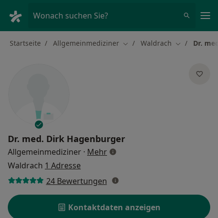
Ha
Wonach suchen Sie?
Startseite
Allgemeinmediziner
Waldrach
Dr. me
Stadt ändern
Stadt ändern
Dr. med.
Dirk Hagenburger
über Spezialisierungen
Allgemeinmediziner
·
Mehr
Waldrach
1 Adresse
24 Bewertungen
Kontaktdaten anzeigen