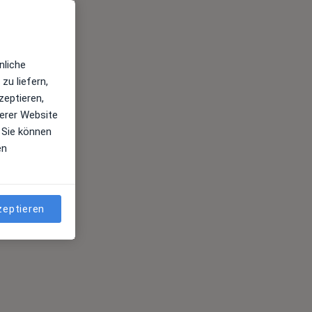
Top 10
nliche
Juni 2022
zu liefern,
zeptieren,
erer Website
 Sie können
en
zeptieren