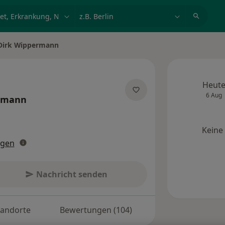
et, Erkrankung, Name
z.B. Berlin
 Dirk Wippermann
Heut
6 Aug
ermann
zialisierungen
Keine
ngen
Nachricht senden
tandorte
Bewertungen (104)