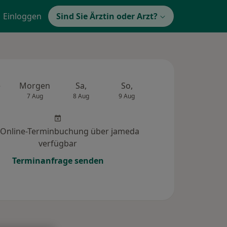
Einloggen
Sind Sie Ärztin oder Arzt?
e
Morgen
Sa,
So,
Mo,
Di,
7 Aug
8 Aug
9 Aug
10 Aug
11 Au
 Online-Terminbuchung über jameda
verfügbar
Terminanfrage senden