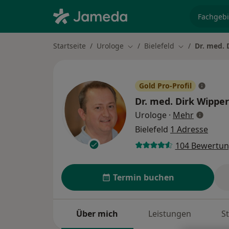
Fachgebi
Startseite
Urologe
Bielefeld
Dr. med.
Stadt ändern
Stadt ändern
Gold Pro-Profil
Dr. med.
Dirk Wipp
über Spe
Urologe
·
Mehr
Bielefeld
1 Adresse
104 Bewertu
Termin buchen
Über mich
Leistungen
S