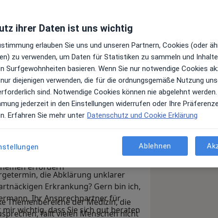
tz ihrer Daten ist uns wichtig
Zustimmung erlauben Sie uns und unseren Partnern, Cookies (oder äh
en) zu verwenden, um Daten für Statistiken zu sammeln und Inhalte 
ren Surfgewohnheiten basieren. Wenn Sie nur notwendige Cookies ak
 nur diejenigen verwenden, die für die ordnungsgemäße Nutzung uns
erforderlich sind. Notwendige Cookies können nie abgelehnt werden.
mmung jederzeit in den Einstellungen widerrufen oder Ihre Präferenz
 Wippermann, begrüße Sie auf meinem
en. Erfahren Sie mehr unter
Datenschutz und Cookie Erklärung
ste Gut des Menschen. Wir möchten
logie Dr. med. Wippermann in Bielefeld
der Sie als Mensch und Ihre
Ablehnen
Ak
nstellungen
n viel Wert auf einen vertrauten
Themen erfordern
rgetermin, die Abklärung unklarer
artnäckigen Erkrankung? Gern bin ich,
ermann, Ihr Ansprechpartner für
xe Themenbereiche der Medizin, die
mir wichtig, dass Sie sich gut beraten
sprechen, fällt vielen Menschen nicht