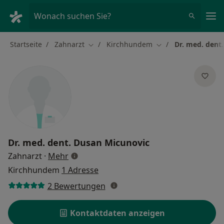
Ha
Wonach suchen Sie?
Startseite
Zahnarzt
Kirchhundem
Dr. med. dent
Stadt ändern
Stadt ändern
Dr. med. dent.
Dusan Micunovic
über Spezialisierungen
Zahnarzt
·
Mehr
Kirchhundem
1 Adresse
2 Bewertungen
Kontaktdaten anzeigen