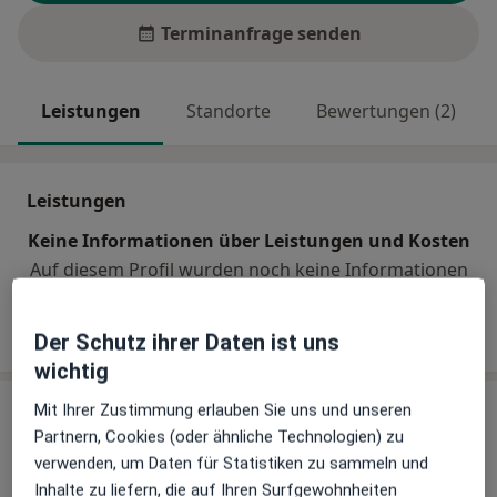
Terminanfrage senden
Leistungen
Standorte
Bewertungen (2)
Leistungen
Keine Informationen über Leistungen und Kosten
Auf diesem Profil wurden noch keine Informationen
über Leistungen hinzugefügt.
Der Schutz ihrer Daten ist uns
wichtig
Mit Ihrer Zustimmung erlauben Sie uns und unseren
Sind Sie Dr. med. dent. Dusan Micunovic?
Partnern, Cookies (oder ähnliche Technologien) zu
Arzt-Info
verwenden, um Daten für Statistiken zu sammeln und
Inhalte zu liefern, die auf Ihren Surfgewohnheiten