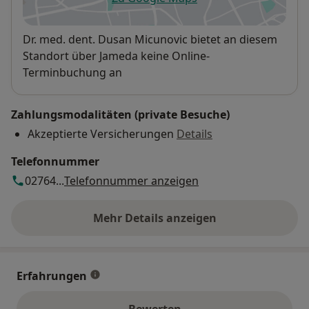
öffnet in einer neuen Registe
Verfügbarkeit
Dr. med. dent. Dusan Micunovic bietet an diesem
Standort über Jameda keine Online-
Terminbuchung an
Zahlungsmodalitäten (private Besuche)
Akzeptierte Versicherungen
Details
Telefonnummer
02764...
Telefonnummer anzeigen
Mehr Details anzeigen
über die Adresse
Erfahrungen