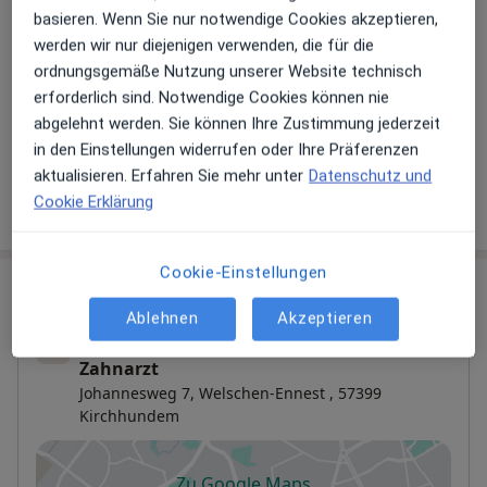
basieren. Wenn Sie nur notwendige Cookies akzeptieren,
Hinterlegen Sie kostenlos ein Portraitbild, Ihre
werden wir nur diejenigen verwenden, die für die
Sprechzeiten und Leistungen. Dadurch werden Sie
ordnungsgemäße Nutzung unserer Website technisch
besser gefunden. Lassen Sie sich außerdem bereits
erforderlich sind. Notwendige Cookies können nie
vor Veröffentlichung kostenfrei über neue
abgelehnt werden. Sie können Ihre Zustimmung jederzeit
Patienten-Feedbacks per E-Mail informieren.
in den Einstellungen widerrufen oder Ihre Präferenzen
aktualisieren. Erfahren Sie mehr unter
Datenschutz und
Jetzt als Arzt anmelden
Cookie Erklärung
Cookie-Einstellungen
Praxis
Ablehnen
Akzeptieren
Praxis Dr.med.dent. Dusan Micunovic
Zahnarzt
Johannesweg 7,
Welschen-Ennest
, 57399
Kirchhundem
Zu Google Maps