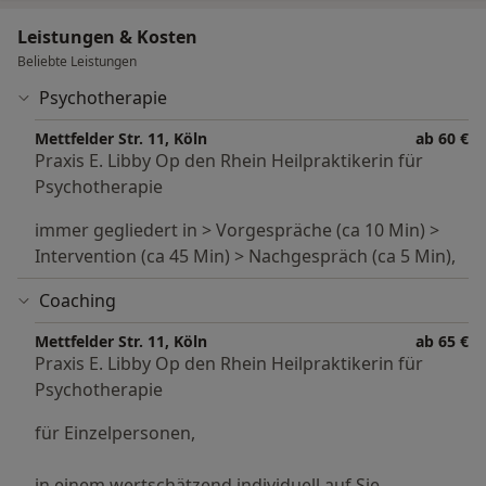
werden können, zB: Allergien - Asthma -
Bluthochdruck ( essenzielle Hypertonie > trotz
Leistungen & Kosten
umfassender ärzrtlicher Diagnostik finden sich oft
Beliebte Leistungen
keine anatomisch relevanten Organbefunde) -
Psychotherapie
chronische Müdigkeit - Migräne - Schwindel - Übelkeit
- Ohrgeräusche (manche Tinitus Formen nach
Mettfelder Str. 11, Köln
ab 60 €
ärztlicher Abklärung) - Reizdarm - Schmerzen ohne
Praxis E. Libby Op den Rhein Heilpraktikerin für
organischen Ursprung nach ärztlichen
Psychotherapie
Untersuchungen z.B.: Rückenschmerzen - unruhige
immer gegliedert in > Vorgespräche (ca 10 Min) >
Beine,..
Intervention (ca 45 Min) > Nachgespräch (ca 5 Min),
- Krisen- und Konfliktmanagment: Krisen sind einer
Coaching
der für uns oft als nicht so angenehm empfundenen
Bestandteile unseres hiesigen Daseins, bergen aber
Mettfelder Str. 11, Köln
ab 65 €
Praxis E. Libby Op den Rhein Heilpraktikerin für
kritsch betrachtet je nach Art der Krise großes
Psychotherapie
Potential für sehr positive Veränderungen.
für Einzelpersonen,
- Psychoonkologie nennt sich die Therapie des
seelischen Teils, den eine Krebserkrankung bei
in einem wertschätzend individuell auf Sie