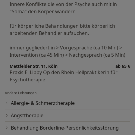
Entstehungskomponenten:
Innere Konflikte die von der Psyche auch mit in
1. Die neurobiologische Komponente: eine
"Soma" den Körper wandern
Gehirnstoffewechselstörung.
2. Die psychosoziale Komponente: Erfahrungen
für körperliche Behandlungen bitte körperlich
Erlebnisse und so weiter.
arbeitenden Behandler aufsuchen.
so kommt es denn auch auf die Form der Erkrankung
immer gegliedert in > Vorgespräche (ca 10 Min) >
an die das Vorgehen bestimmt.
Intervention (ca 45 Min) > Nachgespräch (ca 5 Min),
- Gewichtskontrolle
Mettfelder Str. 11, Köln
ab 65 €
Praxis E. Libby Op den Rhein Heilpraktikerin für
- Essstörung: Menschen, die oft subjektiv
Psychotherapie
(Selbstwahrnehmung gestört) etwas an ihrem Gewicht
auszusetzen haben - oder durch z.B. Zwänge zu einem
Andere Leistungen
unnormalen Eßverhalten gekommen sind.
- Prävention: Es gibt viele Möglichkeiten, die
Allergie- & Schmerztherapie
Entwicklung von seelischen Leiden zu lindern, zu
Angsttherapie
beeinflußen oder zu verhindern. Der Erfolg hängt aber
immer maßgebllich von Art und Entstehung ab.
Behandlung Borderline-Persönlichkeitsstörung
- Selbstfindung