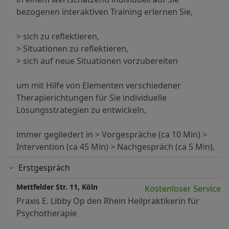
Patienten und Angehörigen verursacht, abdeckt. Ziel
bezogenen interaktiven Training erlernen Sie,
ist es, Wege aufzuzeigen, besser mit der Erkrankung
umzugehen, als zusätzliches Angebot neben den
> sich zu reflektieren,
medizinisch vorhandenen Möglichkeiten.
> Situationen zu reflektieren,
> sich auf neue Situationen vorzubereiten
- Schmerzen: Schmerzen haben ihren Platz in unserem
Leben. Sie sind ein wichtiger Warnmechanismus
um mit Hilfe von Elementen verschiedener
unseres Körpers. Im Großen und Ganzen gibt es drei
Therapierichtungen für Sie individuelle
Formen von Schmerzen:
Lösungsstrategien zu entwickeln,
1. akute Schmerzen (durch ärztliche Eingriffe,
Geburten, Verletzungen entstandene)
immer gegliedert in > Vorgespräche (ca 10 Min) >
2. chronische Schmerzen (wenn der Schmerz länger
Intervention (ca 45 Min) > Nachgespräch (ca 5 Min),
als 3-6 Monate andauert und keinen Warneffekt mehr
hat)
Erstgespräch
3. Schmerzen ohne körperlichen Grund (psychische
Mettfelder Str. 11, Köln
Schmerzen, psychosomatische Schmerzen)
Kostenloser Service
Praxis E. Libby Op den Rhein Heilpraktikerin für
Hier unterstütze ich mittels Hypnotherapie auch bei
Psychotherapie
körperlich begründeten Schmerzen (gerne auch