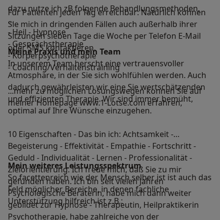
dazu nutze ich zB folgende Behandlungsmethoden,
Für Patienten jeden Tag erreichbar: Natürlich können
Sie mich in dringenden Fällen auch außerhalb ihrer
- Heil - Hypnose
Sitzungen sieben Tage die Woche per Telefon E-Mail
- Gesprächstherapie
oder SMS kontaktieren.
Meine Praxis und mein Team
- Körperpsychotherapie
In unserem Team herscht eine vertrauensvoller
- Coaching/Verhaltenstraining
Atmosphäre, in der Sie sich wohlfühlen werden. Auch
dadurch gewährleisten wir eine Sie wertschätzenden
...mehr zu möglichen Lösungswegen können Sie auf
und effizienten Therapie. Wir sind immer bemüht,
meiner Homepage www.1-Lotse.com erfahren,
optimal auf Ihre Wünsche einzugehen.
10 Eigenschaften - Das bin ich: Achtsamkeit -
Begeisterung - Effektivität - Empathie - Fortschritt -
Geduld - Individualität - Lernen - Professionalität -
Mein weiteres Leistungs­spektrum
Zielorientierung. Ich freue mich, daß Sie zu mir
So facettenreich wie der Mensch selber ist ist auch das
gefunden haben. Ich bin seit vielen Jahren
Feld möglicher Bereiche, in denen fachliche
Psychologische Beraterin, habe mich dann weiter
Unterstützung hilfreich ist z.B.:
gebildet zur Hypnose - Therapeutin, Heilpraktikerin
Psychotherapie, habe zahlreiche von der