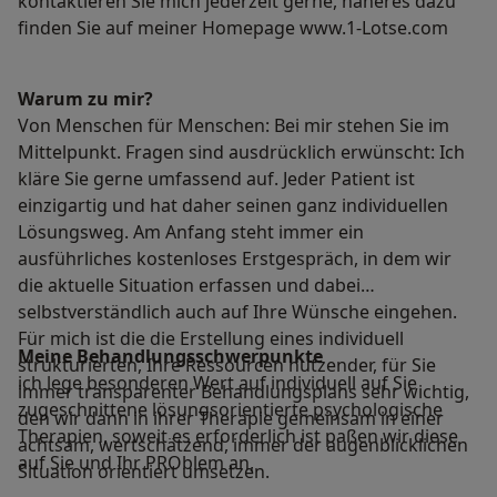
kontaktieren Sie mich jederzeit gerne, näheres dazu
finden Sie auf meiner Homepage www.1-Lotse.com
Warum zu mir?
Von Menschen für Menschen: Bei mir stehen Sie im
Mittelpunkt. Fragen sind ausdrücklich erwünscht: Ich
kläre Sie gerne umfassend auf. Jeder Patient ist
einzigartig und hat daher seinen ganz individuellen
Lösungsweg. Am Anfang steht immer ein
ausführliches kostenloses Erstgespräch, in dem wir
die aktuelle Situation erfassen und dabei
selbstverständlich auch auf Ihre Wünsche eingehen.
Für mich ist die die Erstellung eines individuell
Meine Behandlungs­schwerpunkte
strukturierten, Ihre Ressourcen nutzender, für Sie
ich lege besonderen Wert auf individuell auf Sie
immer transparenter Behandlungsplans sehr wichtig,
zugeschnittene lösungsorientierte psychologische
den wir dann in ihrer Therapie gemeinsam in einer
Therapien, soweit es erforderlich ist paßen wir diese
achtsam, wertschätzend, immer der augenblicklichen
auf Sie und Ihr PROblem an,
Situation orientiert umsetzen.