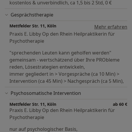
kostenlos & unverbindlich, ca 1,5 bis 2 Std, 0 €
begleitend bei Ihren z.B.
vor/wärend/nachzahnärztlichen Eningriffen oder
Gesprächstherapie
chronischen Schmerzen) nach Absprache mit ihrem
schulmedizinischen (für's körperliche) Behandler.
Mettfelder Str. 11, Köln
Mehr erfahren
Praxis E. Libby Op den Rhein Heilpraktikerin für
- Schlafstörung: Ein - und Durchschlafprobleme, aber
Psychotherapie
auch Albträume wenn hinreichend abgeklärt ist, daß
"sprechenden Leuten kann geholfen werden"
hierfür kein körperlicher medizinischer Grund vorliegt,
gemeinsam - wertschätzend über Ihre PRObleme
rät der erfahrene Therapeut zur seelischen Abklärung.
reden, Lösestrategien entwickeln,
immer gegliedert in > Vorgespräche (ca 10 Min) >
- Depression: Bei der Depression handelt es sich um
Intervention (ca 45 Min) > Nachgespräch (ca 5 Min),
eine der schwersten aber verharmlosesten
psychischen Erkrankung. Fachkreise schätzen, dass
Psychosomatische Intervention
fast jeder 5. Bürger einmal daran gelitten hat und es
Millionen Hilfebedürftiger gibt. Depression geht mit
Mettfelder Str. 11, Köln
ab 60 €
Praxis E. Libby Op den Rhein Heilpraktikerin für
vielen Begleiterkrakungen und Symptomen einher, so
Psychotherapie
dass die Ursachenfindung nicht einfach ist. Es gibt im
Großen und Ganzen die These der zwei
nur auf psychologischer Basis,