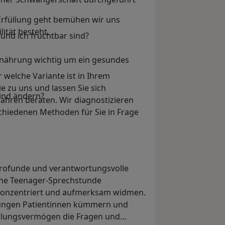
 Erfüllung geht bemühen wir uns
ität besteht.
 und ich fruchtbar sind?
rnährung wichtig um ein gesundes
r welche Variante ist in Ihrem
e zu uns und lassen Sie sich
ind ändern?
fahren beraten. Wir diagnostizieren
chiedenen Methoden für Sie in Frage
 profunde und verantwortungsvolle
gene Teenager-Sprechstunde
n konzentriert und aufmerksam widmen.
jungen Patientinnen kümmern und
ühlungsvermögen die Fragen und