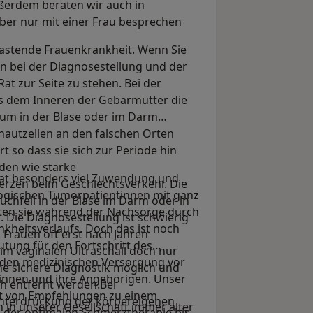
ßerdem beraten wir auch in
eber nur mit einer Frau besprechen
lastende Frauenkrankheit. Wenn Sie
en bei der Diagnosestellung und der
t zur Seite zu stehen. Bei der
us dem Inneren der Gebärmutter die
aum in der Blase oder im Darm
autzellen an den falschen Orten
 so dass sie sich zur Periode hin
den wie starke
hat besonders viel Zuwendung und
zen beim Geschlechtsverkehr. Die
logischen Tumorpatientinnen mit ganz
chfell in der Blase im Darm oder in
ten sie während der Nachsorge durch
 Die Diagnosestellung ist schwierig
kheitsverlaufs. Doch das ist noch
Frauen oft erst nach Jahren
tung für den Fortschritt des
 im vaginalen Ultraschall doch nur
nden medizinischen Versorgung vor
ne sichere Diagnostik möglich und
ntinnen und ihre Angehörigen. Unser
ch entfernt werden.Bei
ht von Empfehlungen zu einem
nterdrückung der körpereigenen
 in unserer Gesellschaft immer älter
g der optimalen Schmerztherapie bis