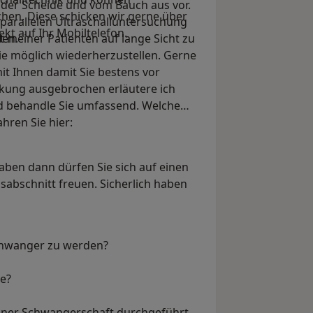
 der Scheide und vom Bauch aus vor.
hen. Diese schicken wir gerne über
parallelen Ultraschalluntersuchung
kt auf Ihr Mobiltelefon.
den.
 meiner Patienten auf lange Sicht zu
wie möglich wiederherzustellen. Gerne
 Ihnen damit Sie bestens vor
ankung ausgebrochen erläutere ich
nd behandle Sie umfassend. Welche
ahren Sie hier:
ben dann dürfen Sie sich auf einen
bschnitt freuen. Sicherlich haben
schwanger zu werden?
e?
iner Schwangerschaft durchgeführt