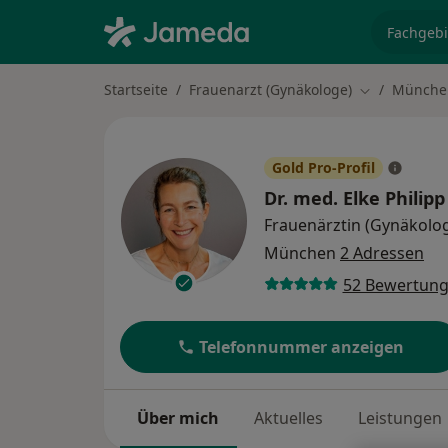
Fachgebi
Startseite
Frauenarzt (Gynäkologe)
Münche
Stadt ändern
Gold Pro-Profil
Dr. med.
Elke Philipp
Frauenärztin (Gynäkolog
München
2 Adressen
52 Bewertun
Telefonnummer anzeigen
Über mich
Aktuelles
Leistungen