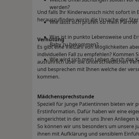
werden?
Und falls Ihr Kinderwunsch nicht sofort in
herauszufinden worin die Ursache der Steril
Wie lässt sich prüfen ob mein Partner
Was ist in punkto Lebensweise und E
Verhütung
Baby zu bekommen?
Es gibt eine Vielzahl von Möglichkeiten abe
individuellen Fall zu empfehlen? Kommen Si
Wie wird sich mein Leben durch das K
ausführlich über die unterschiedlichen Ver
und besprechen mit Ihnen welche der vers
kommen.
Mädchensprechstunde
Speziell für junge Patientinnen bieten wir
Erstinformation. Dafür haben wir eine ei
eingerichtet in der wir uns Ihren Anliege
So können wir uns besonders um unsere 
ihnen mit Aufklärung und sensiblem Einf