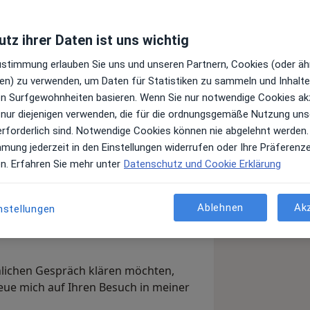
tz ihrer Daten ist uns wichtig
Zustimmung erlauben Sie uns und unseren Partnern, Cookies (oder äh
en) zu verwenden, um Daten für Statistiken zu sammeln und Inhalte 
ren Surfgewohnheiten basieren. Wenn Sie nur notwendige Cookies ak
 nur diejenigen verwenden, die für die ordnungsgemäße Nutzung uns
erforderlich sind. Notwendige Cookies können nie abgelehnt werden.
mmung jederzeit in den Einstellungen widerrufen oder Ihre Präferenz
en. Erfahren Sie mehr unter
Datenschutz und Cookie Erklärung
fil! Hier erfahren Sie Wissenswertes
Ruhe über die Fachgebiete, auf die ich
Ablehnen
Ak
eistungen, die ich in meiner Praxis
nstellungen
nlichen Gespräch klären möchten,
reue mich auf Ihren Besuch in meiner