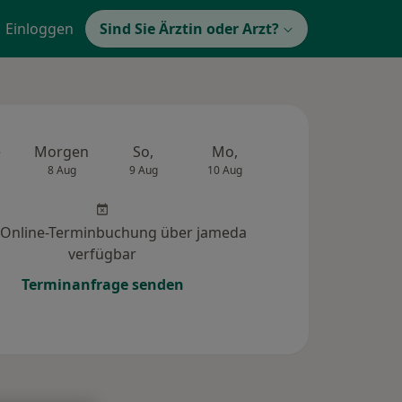
Einloggen
Sind Sie Ärztin oder Arzt?
e
Morgen
So,
Mo,
Di,
Mi,
8 Aug
9 Aug
10 Aug
11 Aug
12 Au
 Online-Terminbuchung über jameda
verfügbar
Terminanfrage senden