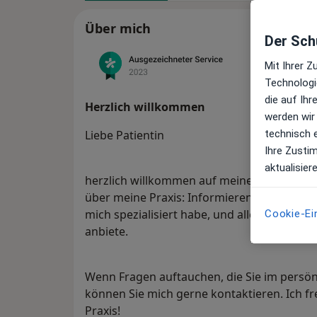
Über mich
Der Schu
Mit Ihrer 
Technologi
die auf Ih
Herzlich willkommen
werden wir
technisch 
Liebe Patientin
Ihre Zusti
aktualisier
herzlich willkommen auf meinem jameda-Pro
über meine Praxis: Informieren Sie sich in 
mich spezialisiert habe, und alle weiteren L
Cookie-Ei
anbiete.
Wenn Fragen auftauchen, die Sie im persö
können Sie mich gerne kontaktieren. Ich f
Praxis!