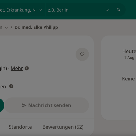
et, Erkrankung, Name
z.B. Berlin
n
Dr. med. Elke Philipp
Stadt ändern
Heut
7 Aug
über Spezialisierungen
in)
·
Mehr
Keine
gen
Nachricht senden
Standorte
Bewertungen (52)