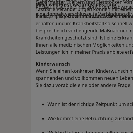
Gebärmutter Eileitern und Eierstöcken von
Mein weiteres Leistungs­spektrum
hochauflösende Bilder von Ihrem Baby mac
Tastbare Veränderungen können mit einer 
eine doppelt verschlüsselte Verbindung dire
bildhaft dargestellt und diagnostiziert wer
Ich lege großen Wert darauf die Gesundheit
erhalten und im Krankheitsfall so schnell 
bespreche ich vorbeugende Maßnahmen mit
Krankheiten geschützt sind. Ist eine Erkr
Ihnen alle medizinischen Möglichkeiten u
Leistungen ich in meiner Praxis anbiete erf
Kinderwunsch
Wenn Sie einen konkreten Kinderwunsch ha
spannenden und vollkommen neuen Lebensa
Sie dazu vorab die eine oder andere Frage:
Wann ist der richtige Zeitpunkt um 
Wie kommt eine Befruchtung zustand
Welche Untersuchungen sollten vor e