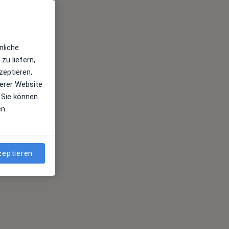
nliche
zu liefern,
zeptieren,
erer Website
 Sie können
en
zeptieren