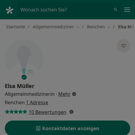
Ha
Wonach suchen Sie?
Startseite
Allgemeinmediziner
Renchen
Elsa Mül
Stadt ändern
Stadt ändern
Elsa Müller
über Spezialisierungen
Allgemeinmedizinerin
·
Mehr
Renchen
1 Adresse
10 Bewertungen
Kontaktdaten anzeigen