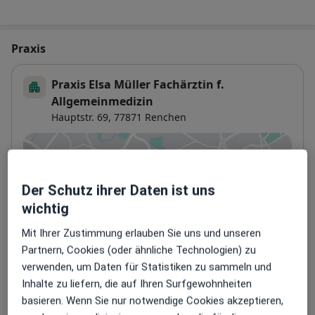
Praxis
Praxis Elsa Müller Fachärztin f.
Allgemeinmedizin
Hauptstr. 69,
77871
Renchen
Zu Google Maps
öffnet in einer neuen Registe
Der Schutz ihrer Daten ist uns
Verfügbarkeit
Elsa Müller bietet an diesem Standort über
wichtig
Jameda keine Online-Terminbuchung an
Mit Ihrer Zustimmung erlauben Sie uns und unseren
Partnern, Cookies (oder ähnliche Technologien) zu
Zahlungsmodalitäten (private Besuche)
verwenden, um Daten für Statistiken zu sammeln und
Inhalte zu liefern, die auf Ihren Surfgewohnheiten
Akzeptierte Versicherungen
basieren. Wenn Sie nur notwendige Cookies akzeptieren,
Details