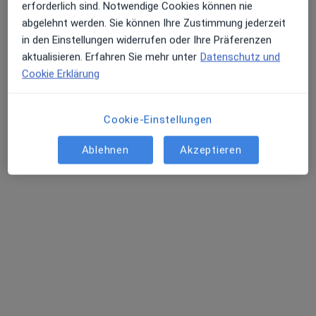
Dr. med. Erika Rüttgers
erforderlich sind. Notwendige Cookies können nie
Endokrinologin & Diabetologin, Internistin, Gastroenterologin
abgelehnt werden. Sie können Ihre Zustimmung jederzeit
·
Mehr
in den Einstellungen widerrufen oder Ihre Präferenzen
aktualisieren. Erfahren Sie mehr unter
Datenschutz und
Zu Google
Dechant-Deckers-Str. 8, Eschweiler
•
Cookie Erklärung
Maps
St.-Antonius-Hospital Klinik f. Innere Medizin und Internistische Intensivmedizin
Dieser Arzt bzw. diese Ärztin bietet keine Online-Terminbuchung an diesem Standort an.
Cookie-Einstellungen
Terminanfrage senden
Ablehnen
Akzeptieren
Prof. Dr. med. Wolfram Karges