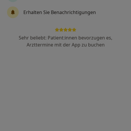
Erhalten Sie Benachrichtigungen
Jan Vachta
Endokrinologe & Diabetologe, Geriatrie (Altersheilkunde)
1 Bewertung
Sehr beliebt: Patient:innen bevorzugen es,
Arzttermine mit der App zu buchen
Adresse 1
Adresse 2
Steinfeldstr. 5, Stolberg
•
Zu Google Maps
Bethlehem Gesundheitszentrum Klinik für Innere Medizin
Dieser Arzt bzw. diese Ärztin bietet keine Online-Terminbuchung an diesem Standort an.
Terminanfrage senden