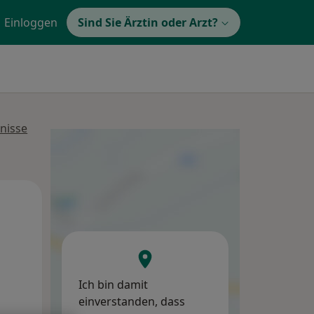
Einloggen
Sind Sie Ärztin oder Arzt?
nisse
Di,
Mi,
Do,
11 Aug
12 Aug
13 Aug
Ich bin damit
einverstanden, dass