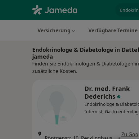
Fachgebi
Versicherung
Verfügbare Termine
Endokrinologe & Diabetologe in Datte
jameda
Finden Sie Endokrinologen & Diabetologen in
zusätzliche Kosten.
Dr. med. Frank
Dederichs
Endokrinologe & Diabetol
Internist, Gastroenterolo
Zu Goo
Röntgenstr. 10, Recklinghausen
•