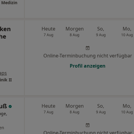
e Medizin
iken
Heute
Morgen
So,
Mo,
he
7 Aug
8 Aug
9 Aug
10 Aug
Online-Terminbuchung nicht verfügbar
Profil anzeigen
aps
nik II
euß
Heute
Morgen
So,
Mo,
7 Aug
8 Aug
9 Aug
10 Aug
oge,
en
Online-Terminbuchung nicht verfügbar