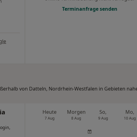
n
Terminanfrage senden
gle
ußerhalb von Datteln, Nordrhein-Westfalen in Gebieten nahe
ia
Heute
Morgen
So,
Mo,
7 Aug
8 Aug
9 Aug
10 Aug
ogin,