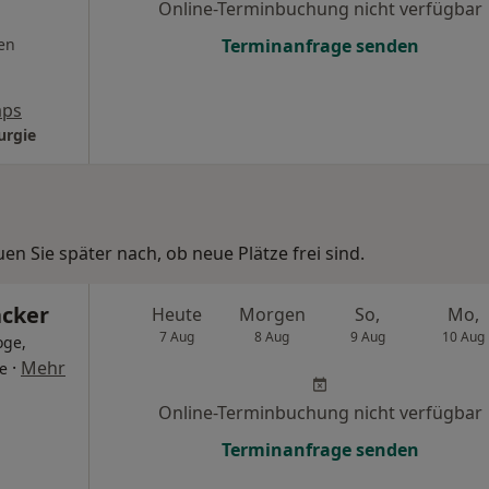
Online-Terminbuchung nicht verfügbar
en
Terminanfrage senden
aps
urgie
n Sie später nach, ob neue Plätze frei sind.
acker
Heute
Morgen
So,
Mo,
7 Aug
8 Aug
9 Aug
10 Aug
oge,
·
Mehr
ge
Online-Terminbuchung nicht verfügbar
Terminanfrage senden