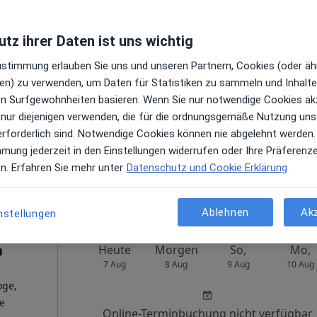
Elisabeth-Krankenhaus Abt. Innere Medizin und Gastroenterologie
tz ihrer Daten ist uns wichtig
ud
Zustimmung erlauben Sie uns und unseren Partnern, Cookies (oder äh
Heute
Morgen
So,
Mo,
7 Aug
8 Aug
9 Aug
10 Aug
en) zu verwenden, um Daten für Statistiken zu sammeln und Inhalte 
ren Surfgewohnheiten basieren. Wenn Sie nur notwendige Cookies ak
ogin,
 nur diejenigen verwenden, die für die ordnungsgemäße Nutzung uns
rin
Online-Terminbuchung nicht verfügbar
erforderlich sind. Notwendige Cookies können nie abgelehnt werden.
en
mmung jederzeit in den Einstellungen widerrufen oder Ihre Präferenz
Terminanfrage senden
en. Erfahren Sie mehr unter
Datenschutz und Cookie Erklärung
e Maps
Praxis Dr.med. Edeltraud J.S. Kühle Fachärztin für Innere Medizin
Ablehnen
Ak
nstellungen
n
Heute
Morgen
So,
Mo,
7 Aug
8 Aug
9 Aug
10 Aug
oge,
ge
Online-Terminbuchung nicht verfügbar