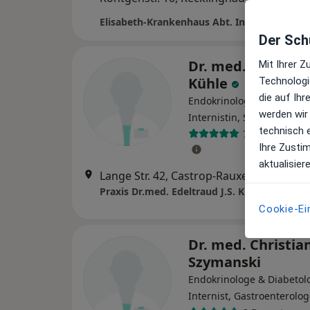
Maps
Der Schu
Dr. med. Edeltra
Mit Ihrer 
Kühle
Technologi
die auf Ih
Endokrinologin & Diabetol
werden wir
Internistin, Sportmedizine
technisch 
79 Bewertung
Ihre Zusti
aktualisier
Lange Str. 42, Castrop-Rauxel
•
Zu Googl
Cookie-Ei
Dr. med. Christia
Szymanski
Endokrinologe & Diabetol
Internist, Gastroenterolo