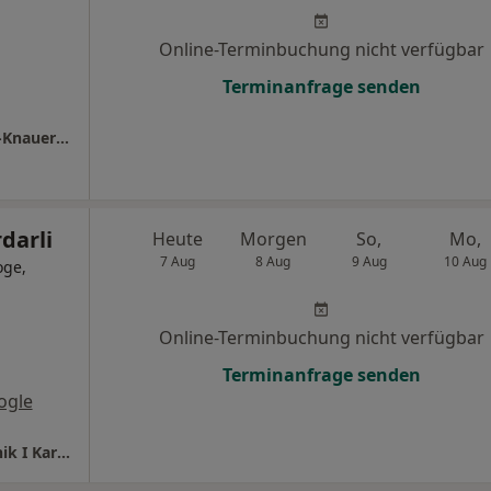
Online-Terminbuchung nicht verfügbar
Terminanfrage senden
Hausarztpraxis Datteln Dr.med. Ute Kraneis-Knauer Fachärztin f. Allgemeinmedizin
darli
Heute
Morgen
So,
Mo,
7 Aug
8 Aug
9 Aug
10 Aug
oge,
Online-Terminbuchung nicht verfügbar
Terminanfrage senden
ogle
Knappschaftskrankenhaus Medizinische Klinik I Kardiologie, Gastroenterologie und Diabetologie