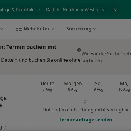
et, Erkrankung, Name
z.B. Berlin
Mehr Filter
Sortierung
ln: Termin buchen mit
Wie wir die Suchergeb
 Datteln und buchen Sie online ohne
sortieren
Heute
Morgen
So,
Mo,
7 Aug
8 Aug
9 Aug
10 Aug
oge,
ge
Online-Terminbuchung nicht verfügbar
Terminanfrage senden
gle