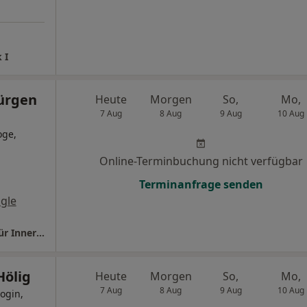
 I
Jürgen
Heute
Morgen
So,
Mo,
7 Aug
8 Aug
9 Aug
10 Aug
oge,
Online-Terminbuchung nicht verfügbar
Terminanfrage senden
gle
Praxis Dr.med. Martin-Frank Glos Facharzt für Innere Medizin
Hölig
Heute
Morgen
So,
Mo,
7 Aug
8 Aug
9 Aug
10 Aug
ogin,