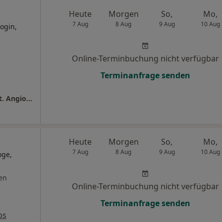
Heute
Morgen
So,
Mo,
7 Aug
8 Aug
9 Aug
10 Aug
ogin,
Online-Terminbuchung nicht verfügbar
Terminanfrage senden
St. Marien-Hospital Medizinsche Klinik II Abt. Angiologie und Diabetologie
Heute
Morgen
So,
Mo,
7 Aug
8 Aug
9 Aug
10 Aug
oge,
en
Online-Terminbuchung nicht verfügbar
Terminanfrage senden
ps