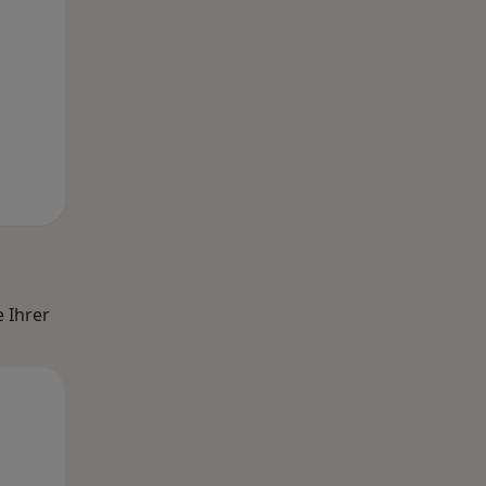
 Ihrer
Di,
Mi,
Do,
11 Aug
12 Aug
13 Aug