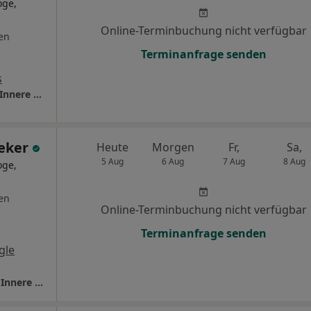
oge,
Online-Terminbuchung nicht verfügbar
en
Terminanfrage senden
s
Praxis. Dr.med. Harm Hammer Facharzt für Innere Medizin
ieker
Heute
Morgen
Fr,
Sa,
5 Aug
6 Aug
7 Aug
8 Aug
oge,
en
Online-Terminbuchung nicht verfügbar
Terminanfrage senden
gle
Praxis Dr.med. Knut W. Spieker Facharzt für Innere Medizin