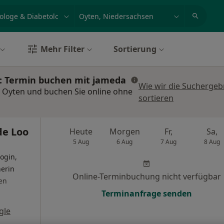
et, Erkrankung, Name
z.B. Berlin
Mehr Filter
Sortierung
n: Termin buchen mit jameda
Wie wir die Suchergeb
n Oyten und buchen Sie online ohne
sortieren
de Loo
Heute
Morgen
Fr,
Sa,
5 Aug
6 Aug
7 Aug
8 Aug
ogin,
nerin
Online-Terminbuchung nicht verfügbar
en
Terminanfrage senden
gle