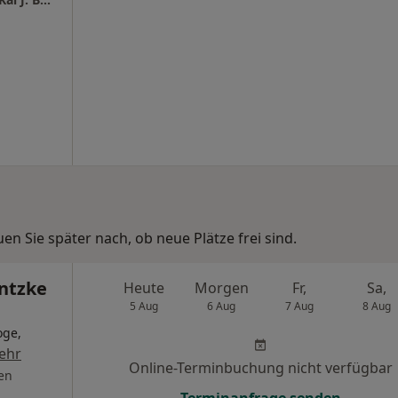
n Sie später nach, ob neue Plätze frei sind.
entzke
Heute
Morgen
Fr,
Sa,
5 Aug
6 Aug
7 Aug
8 Aug
oge,
ehr
Online-Terminbuchung nicht verfügbar
en