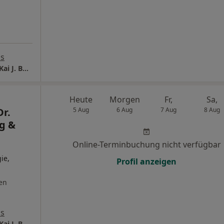
ps
Hormonzentrum Hamburg | Prof. Dr. med. Kai J. Bühling & Kollegen
Heute
Morgen
Fr,
Sa,
Dr.
5 Aug
6 Aug
7 Aug
8 Aug
ng &
Online-Terminbuchung nicht verfügbar
ie,
Profil anzeigen
en
ps
Hormonzentrum Hamburg | Prof. Dr. med. Kai J. Bühling & Kollegen