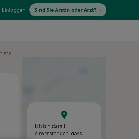
Einloggen
Sind Sie Ärztin oder Arzt?
nisse
So,
Mo,
Di,
9 Aug
10 Aug
11 Aug
Ich bin damit
einverstanden, dass