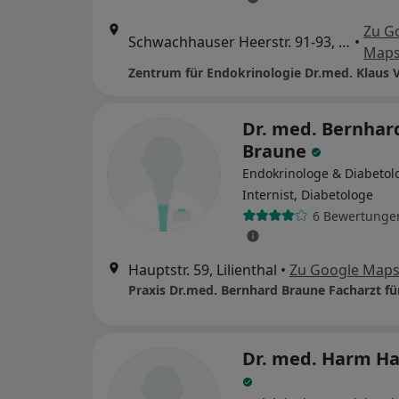
Zu G
Schwachhauser Heerstr. 91-93, Bremen
•
Map
Dr. med. Bernhar
Braune
Endokrinologe & Diabetol
Internist, Diabetologe
6 Bewertunge
Hauptstr. 59, Lilienthal
•
Zu Google Map
Dr. med. Harm 