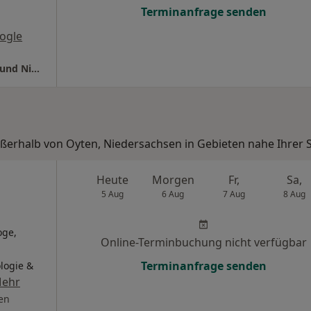
Terminanfrage senden
ogle
Dres. Arnd J. Busmann Christine Wichmann und Nikola Eulenberger
ußerhalb von Oyten, Niedersachsen in Gebieten nahe Ihrer 
Heute
Morgen
Fr,
Sa,
5 Aug
6 Aug
7 Aug
8 Aug
oge,
Online-Terminbuchung nicht verfügbar
Terminanfrage senden
logie &
ehr
en