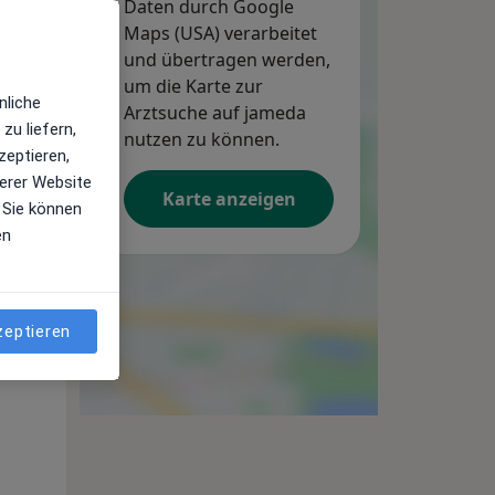
Daten durch Google
Maps (USA) verarbeitet
und übertragen werden,
um die Karte zur
So,
Mo,
Di,
nliche
Arztsuche auf jameda
9 Aug
10 Aug
11 Aug
zu liefern,
nutzen zu können.
zeptieren,
erer Website
Karte anzeigen
 Sie können
en
zeptieren
So,
Mo,
Di,
9 Aug
10 Aug
11 Aug