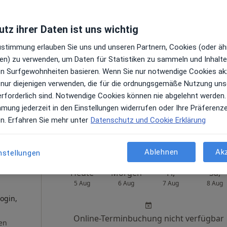
Praxis Dr.med. Iris van de Loo Fachärztin für Innere Medizin
tz ihrer Daten ist uns wichtig
r
Heute
Morgen
Fr,
Sa,
Zustimmung erlauben Sie uns und unseren Partnern, Cookies (oder äh
5 Aug
6 Aug
7 Aug
8 Aug
en) zu verwenden, um Daten für Statistiken zu sammeln und Inhalte 
oge,
ren Surfgewohnheiten basieren. Wenn Sie nur notwendige Cookies ak
 nur diejenigen verwenden, die für die ordnungsgemäße Nutzung uns
Online-Terminbuchung nicht verfügbar
en
erforderlich sind. Notwendige Cookies können nie abgelehnt werden.
Terminanfrage senden
mmung jederzeit in den Einstellungen widerrufen oder Ihre Präferenz
en. Erfahren Sie mehr unter
Datenschutz und Cookie Erklärung
e Maps
Ablehnen
Ak
nstellungen
Heute
Morgen
Fr,
Sa,
5 Aug
6 Aug
7 Aug
8 Aug
ogin,
Online-Terminbuchung nicht verfügbar
en