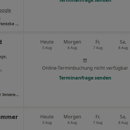
Terminanfrage senden
oogle
s
Zentrum für Endokrinologie Dr.med. Klaus Ventzke Facharzt für Innere Medizin Endokrinologie u. Diabetologie
d
Heute
Morgen
Fr,
Sa,
5 Aug
6 Aug
7 Aug
8 Aug
oge,
Online-Terminbuchung nicht verfügbar
n
Terminanfrage senden
s
Praxis Dr.med. Bernhard Braune Facharzt für Innere Medizin
Hammer
Heute
Morgen
Fr,
Sa,
5 Aug
6 Aug
7 Aug
8 Aug