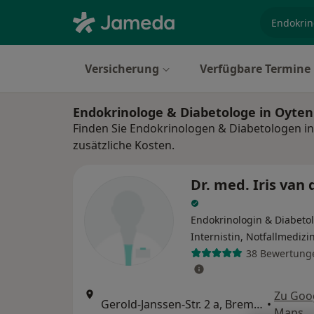
Fachgebi
Versicherung
Verfügbare Termine
Endokrinologe & Diabetologe in Oyte
Finden Sie Endokrinologen & Diabetologen i
zusätzliche Kosten.
Dr. med. Iris van 
Endokrinologin & Diabetol
Internistin, Notfallmedizi
38 Bewertung
Zu Goo
Gerold-Janssen-Str. 2 a, Bremen
•
Maps