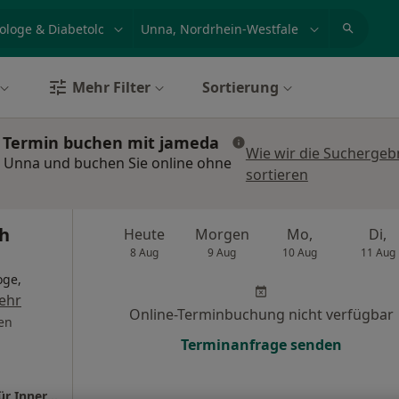
et, Erkrankung, Name
z.B. Berlin
Mehr Filter
Sortierung
: Termin buchen mit jameda
Wie wir die Suchergeb
n Unna und buchen Sie online ohne
sortieren
ph
Heute
Morgen
Mo,
Di,
8 Aug
9 Aug
10 Aug
11 Aug
oge,
ehr
Online-Terminbuchung nicht verfügbar
en
Terminanfrage senden
Praxis Dr.med.Christoph Viergutz Facharzt für Innere Medizin