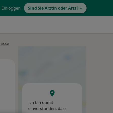
Einloggen
Sind Sie Ärztin oder Arzt?
nisse
Mi,
Do,
Fr,
12 Aug
13 Aug
14 Aug
Ich bin damit
einverstanden, dass