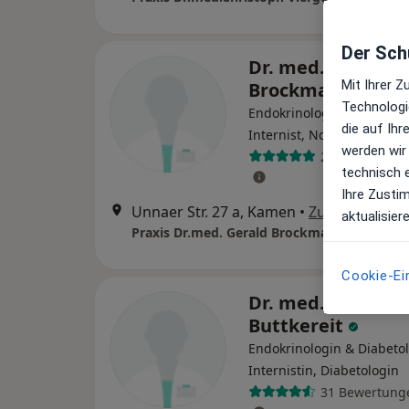
Der Schu
Dr. med. Gerald
Mit Ihrer 
Brockmann
Technologi
Endokrinologe & Diabetol
die auf Ih
Internist, Notfallmedizine
werden wir
26 Bewertung
technisch 
Ihre Zusti
Unnaer Str. 27 a, Kamen
•
Zu Google Ma
aktualisier
Cookie-Ei
Dr. med. Vicky Bel
Buttkereit
Endokrinologin & Diabetol
Internistin, Diabetologin
31 Bewertung