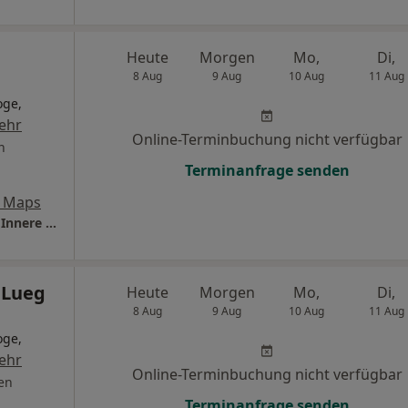
Heute
Morgen
Mo,
Di,
8 Aug
9 Aug
10 Aug
11 Aug
oge,
ehr
Online-Terminbuchung nicht verfügbar
n
Terminanfrage senden
e Maps
Praxis Dr.med. Philipp Kersting Facharzt für Innere Medizin
 Lueg
Heute
Morgen
Mo,
Di,
8 Aug
9 Aug
10 Aug
11 Aug
oge,
ehr
Online-Terminbuchung nicht verfügbar
en
Terminanfrage senden