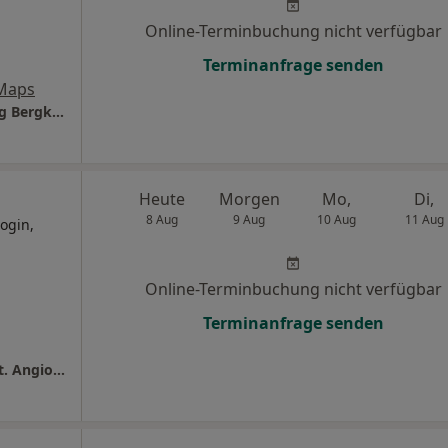
Online-Terminbuchung nicht verfügbar
Terminanfrage senden
Maps
MVZ Königsborn GmbH Zweigsniederlassung Bergkamen
Heute
Morgen
Mo,
Di,
8 Aug
9 Aug
10 Aug
11 Aug
ogin,
Online-Terminbuchung nicht verfügbar
Terminanfrage senden
St. Marien-Hospital Medizinsche Klinik II Abt. Angiologie und Diabetologie