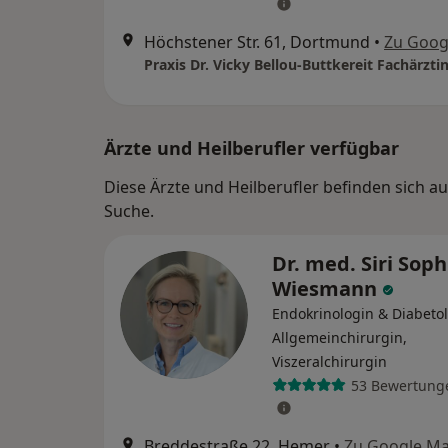
Höchstener Str. 61, Dortmund
•
Zu Goog
Ärzte und Heilberufler verfügbar
Diese Ärzte und Heilberufler befinden sich 
Suche.
Dr. med. Siri Soph
Wiesmann
Endokrinologin & Diabetol
Allgemeinchirurgin,
Viszeralchirurgin
53 Bewertung
Breddestraße 22, Hemer
•
Zu Google M