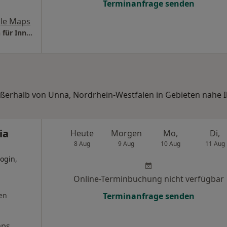
Terminanfrage senden
le Maps
Praxis Dr. Vicky Bellou-Buttkereit Fachärztin für Innere Medizin
außerhalb von Unna, Nordrhein-Westfalen in Gebieten nahe I
ia
Heute
Morgen
Mo,
Di,
8 Aug
9 Aug
10 Aug
11 Aug
ogin,
Online-Terminbuchung nicht verfügbar
en
Terminanfrage senden
aps