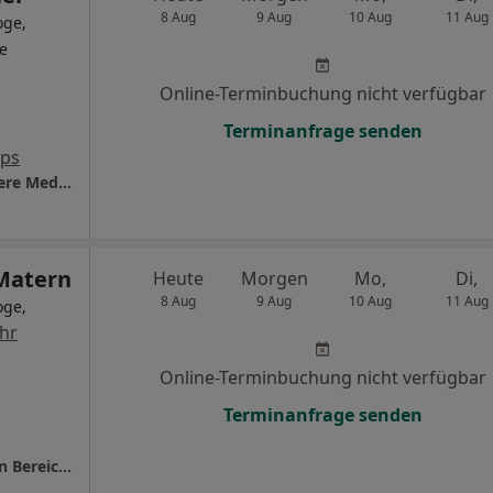
8 Aug
9 Aug
10 Aug
11 Aug
oge,
ge
Online-Terminbuchung nicht verfügbar
Terminanfrage senden
aps
Marienkrankenhaus Schwerte Klinik für Innere Medizin
Matern
Heute
Morgen
Mo,
Di,
8 Aug
9 Aug
10 Aug
11 Aug
oge,
hr
Online-Terminbuchung nicht verfügbar
Terminanfrage senden
St. Vincenz-Krankenhaus Abt. Innere Medizin Bereich Kardiologie, Diabetologie + Intensivmed.