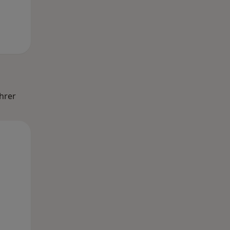
hrer
Mi,
Do,
Fr,
12 Aug
13 Aug
14 Aug