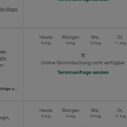
le Maps
Heute
Morgen
Mo,
Di,
8 Aug
9 Aug
10 Aug
11 Aug
oge,
ehr
Online-Terminbuchung nicht verfügbar
en
Terminanfrage senden
CampusDocs Dres. Ralf Dollenkamp Bianca Dröge und Kathrin Püttmann
Heute
Morgen
Mo,
Di,
8 Aug
9 Aug
10 Aug
11 Aug
ogin,