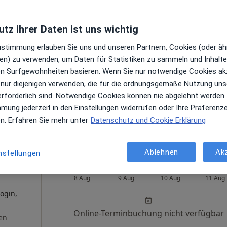
tz ihrer Daten ist uns wichtig
Heute
Morgen
Mo,
Di,
Zustimmung erlauben Sie uns und unseren Partnern, Cookies (oder äh
8 Aug
9 Aug
10 Aug
11 Aug
en) zu verwenden, um Daten für Statistiken zu sammeln und Inhalte 
oge,
ren Surfgewohnheiten basieren. Wenn Sie nur notwendige Cookies ak
r
Online-Terminbuchung nicht verfügbar
 nur diejenigen verwenden, die für die ordnungsgemäße Nutzung uns
en
erforderlich sind. Notwendige Cookies können nie abgelehnt werden.
Terminanfrage senden
mmung jederzeit in den Einstellungen widerrufen oder Ihre Präferenz
ps
en. Erfahren Sie mehr unter
Datenschutz und Cookie Erklärung
Praxis Dr.med. Gerald Brockmann Facharzt für Innere Medizin
Ablehnen
Ak
nstellungen
lou-
Heute
Morgen
Mo,
Di,
8 Aug
9 Aug
10 Aug
11 Aug
ogin,
Online-Terminbuchung nicht verfügbar
en