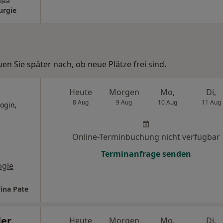
urgie
n Sie später nach, ob neue Plätze frei sind.
Heute
Morgen
Mo,
Di,
8 Aug
9 Aug
10 Aug
11 Aug
ogin,
Online-Terminbuchung nicht verfügbar
Terminanfrage senden
ogle
ina Pate
ler
Heute
Morgen
Mo,
Di,