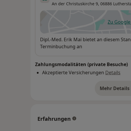
An der Christuskirche 9,
06886
Lutherst
Zu Googl
öf
Verfügbarkeit
Dipl.-Med. Erik Mai bietet an diesem Sta
Terminbuchung an
Zahlungsmodalitäten (private Besuche)
Akzeptierte Versicherungen
Details
Mehr Details
üb
Erfahrungen