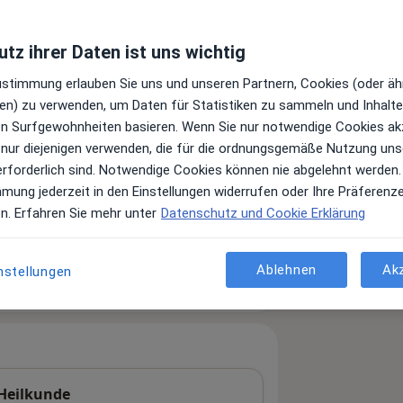
tz ihrer Daten ist uns wichtig
Zustimmung erlauben Sie uns und unseren Partnern, Cookies (oder äh
en) zu verwenden, um Daten für Statistiken zu sammeln und Inhalte 
ren Surfgewohnheiten basieren. Wenn Sie nur notwendige Cookies ak
 nur diejenigen verwenden, die für die ordnungsgemäße Nutzung uns
erforderlich sind. Notwendige Cookies können nie abgelehnt werden.
mmung jederzeit in den Einstellungen widerrufen oder Ihre Präferenz
Leistungen und Kosten
en. Erfahren Sie mehr unter
Datenschutz und Cookie Erklärung
e Informationen über Leistungen
ügt.
Ablehnen
Ak
nstellungen
-Heilkunde