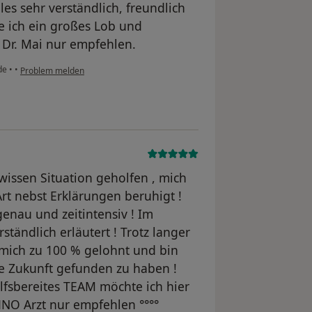
es sehr verständlich, freundlich
te ich ein großes Lob und
Dr. Mai nur empfehlen.
nde
•
•
Problem melden
ewissen Situation geholfen , mich
rt nebst Erklärungen beruhigt !
enau und zeitintensiv ! Im
tändlich erläutert ! Trotz langer
r mich zu 100 % gelohnt und bin
ie Zukunft gefunden zu haben !
lfsbereites TEAM möchte ich hier
HNO Arzt nur empfehlen °°°°