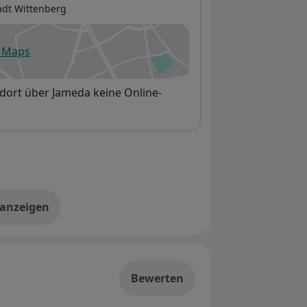
adt Wittenberg
e Maps
fnet in einer neuen Registerkarte
ndort über Jameda keine Online-
 anzeigen
er die Adresse
Bewerten