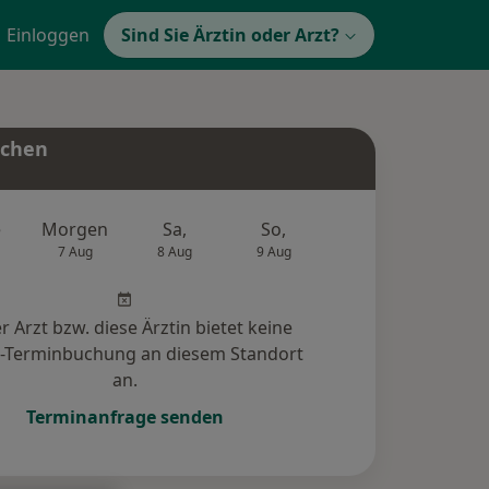
Einloggen
Sind Sie Ärztin oder Arzt?
uchen
e
Morgen
Sa,
So,
Mo,
Di,
7 Aug
8 Aug
9 Aug
10 Aug
11 Au
r Arzt bzw. diese Ärztin bietet keine
e-Terminbuchung an diesem Standort
an.
Terminanfrage senden