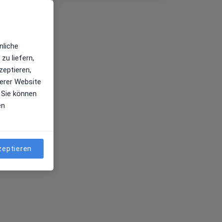
nliche
zu liefern,
zeptieren,
erer Website
 Sie können
en
zeptieren