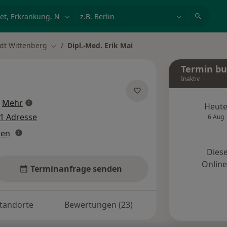
et, Erkrankung, Name
z.B. Berlin
dt Wittenberg
Dipl.-Med. Erik Mai
Stadt ändern
Termin b
Inaktiv
über Spezialisierungen
Mehr
Heut
1 Adresse
6 Aug
gen
Diese
Onlin
Terminanfrage senden
tandorte
Bewertungen (23)