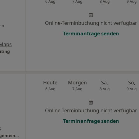
6 Aug
7 Aug
8 Aug
9 Aug
Online-Terminbuchung nicht verfügbar
en
Terminanfrage senden
 Maps
uting
Heute
Morgen
Sa,
So,
6 Aug
7 Aug
8 Aug
9 Aug
Online-Terminbuchung nicht verfügbar
Terminanfrage senden
s
Familienpraxis Stefan Gsinn Facharzt für Allgemeinmedizin