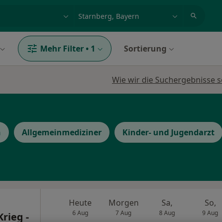
et, Erkrankung, Name
z.B. Berlin
Mehr Filter
•
1
Sortierung
Wie wir die Suchergebnisse s
n
Allgemeinmediziner
Kinder- und Jugendarzt
Heute
Morgen
Sa,
So,
6 Aug
7 Aug
8 Aug
9 Aug
rieg -