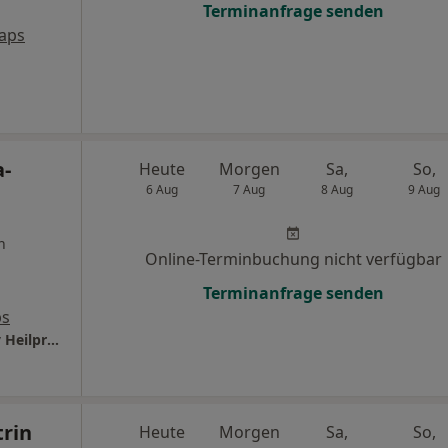
Terminanfrage senden
aps
a-
Heute
Morgen
Sa,
So,
6 Aug
7 Aug
8 Aug
9 Aug
n
Online-Terminbuchung nicht verfügbar
Terminanfrage senden
ps
Heilpraxis Prey Dr.med.dent. Eva-Maria Prey Heilpraktikerin
trin
Heute
Morgen
Sa,
So,