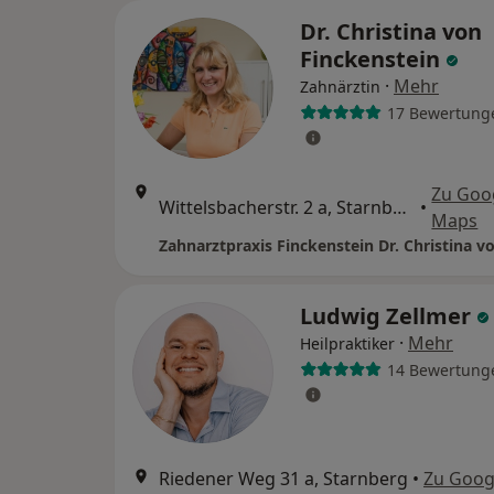
Dr. Christina von
Finckenstein
·
Mehr
Zahnärztin
17 Bewertung
Zu Goo
Wittelsbacherstr. 2 a, Starnberg
•
Maps
Ludwig Zellmer
·
Mehr
Heilpraktiker
14 Bewertung
Riedener Weg 31 a, Starnberg
•
Zu Goog