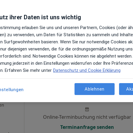
,
Online-Terminbuchung nicht verfügbar
tz ihrer Daten ist uns wichtig
Telefonnummer anzeigen
en
Zustimmung erlauben Sie uns und unseren Partnern, Cookies (oder äh
en) zu verwenden, um Daten für Statistiken zu sammeln und Inhalte 
ren Surfgewohnheiten basieren. Wenn Sie nur notwendige Cookies ak
 nur diejenigen verwenden, die für die ordnungsgemäße Nutzung uns
erforderlich sind. Notwendige Cookies können nie abgelehnt werden.
mmung jederzeit in den Einstellungen widerrufen oder Ihre Präferenz
e Maps
en. Erfahren Sie mehr unter
Datenschutz und Cookie Erklärung
Ablehnen
Ak
eetz
nstellungen
Heute
Morgen
Sa,
So,
6 Aug
7 Aug
8 Aug
9 Aug
en
Online-Terminbuchung nicht verfügbar
Terminanfrage senden