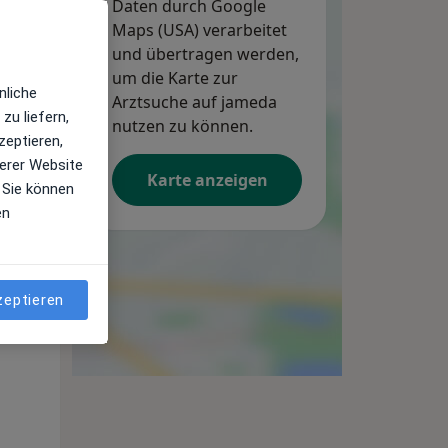
Daten durch Google
Maps (USA) verarbeitet
und übertragen werden,
um die Karte zur
nliche
Arztsuche auf jameda
zu liefern,
nutzen zu können.
zeptieren,
erer Website
Karte anzeigen
 Sie können
en
zeptieren
Mo,
Di,
Mi,
10 Aug
11 Aug
12 Aug