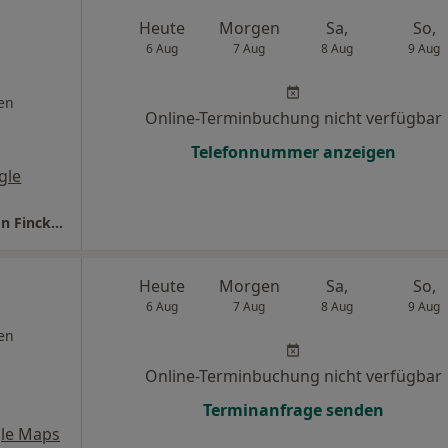
Heute
Morgen
Sa,
So,
6 Aug
7 Aug
8 Aug
9 Aug
en
Online-Terminbuchung nicht verfügbar
Telefonnummer anzeigen
gle
Zahnarztpraxis Finckenstein Dr. Christina von Finckenstein
Heute
Morgen
Sa,
So,
6 Aug
7 Aug
8 Aug
9 Aug
en
Online-Terminbuchung nicht verfügbar
Terminanfrage senden
le Maps