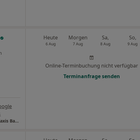
Heute
Morgen
Sa,
So,
6 Aug
7 Aug
8 Aug
9 Aug
n
Online-Terminbuchung nicht verfügbar
Terminanfrage senden
oogle
s
Praxis Ulla Rogge-Schöll Heilpraktikerin - Praxis Bachern/Inning