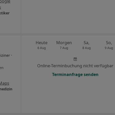
oogle
s
ktiker
Heute
Morgen
Sa,
So,
6 Aug
7 Aug
8 Aug
9 Aug
·
iziner
Online-Terminbuchung nicht verfügbar
en
Terminanfrage senden
 Maps
medizin