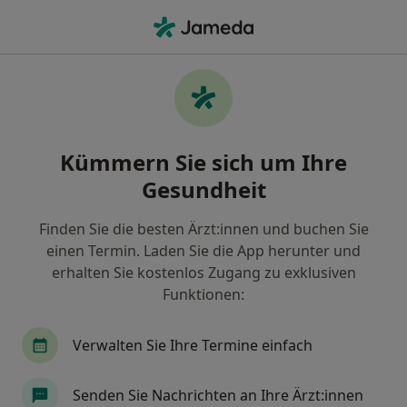
Ha
Angst • Dresden, Sachsen
Filter & Sortierung
• 1
Zu Google Map
Angst, Dresden
Kümmern Sie sich um Ihre
Wie wir die Suchergebnisse sortieren
Gesundheit
Finden Sie die besten Ärzt:innen und buchen Sie
Nach welchem Fachgebiet suchen Sie?
einen Termin. Laden Sie die App herunter und
Heilpraktiker für Psychotherapie
Psychologe
erhalten Sie kostenlos Zugang zu exklusiven
Funktionen:
Verwalten Sie Ihre Termine einfach
Senden Sie Nachrichten an Ihre Ärzt:innen