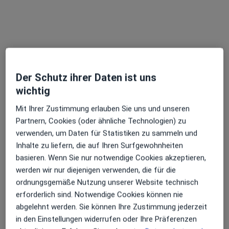
Kathrin Nake
·
Mehr
Heilpraktikerin für Psychotherapie
Der Schutz ihrer Daten ist uns
23 Bewertungen
wichtig
Mit Ihrer Zustimmung erlauben Sie uns und unseren
Uhlandstraße 39, Dresden
•
Zu Google Maps
Partnern, Cookies (oder ähnliche Technologien) zu
Praxis Kathrin Nake Dresden
verwenden, um Daten für Statistiken zu sammeln und
Privatpraxis
Inhalte zu liefern, die auf Ihren Surfgewohnheiten
Dieser Arzt bzw. diese Ärztin bietet keine Online-Terminbuchung an diesem Standort an.
basieren. Wenn Sie nur notwendige Cookies akzeptieren,
werden wir nur diejenigen verwenden, die für die
Terminanfrage senden
ordnungsgemäße Nutzung unserer Website technisch
erforderlich sind. Notwendige Cookies können nie
abgelehnt werden. Sie können Ihre Zustimmung jederzeit
in den Einstellungen widerrufen oder Ihre Präferenzen