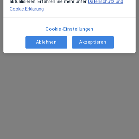
aktualisieren. Erfahren Sie mehr unter
Datenschutz und
Cookie Erklärung
Cookie-Einstellungen
Henry Creutz
Ablehnen
Akzeptieren
Heilpraktiker für Psychotherapie
7 Bewertungen
Adresse 1
Adresse 2
Zu Google
Dorothea-Erxleben-Straße 10, Dresden
•
Maps
Auflösende Hypnose Dresden
Privatpraxis
Dieser Arzt bzw. diese Ärztin bietet keine Online-Terminbuchung an diesem Standort an.