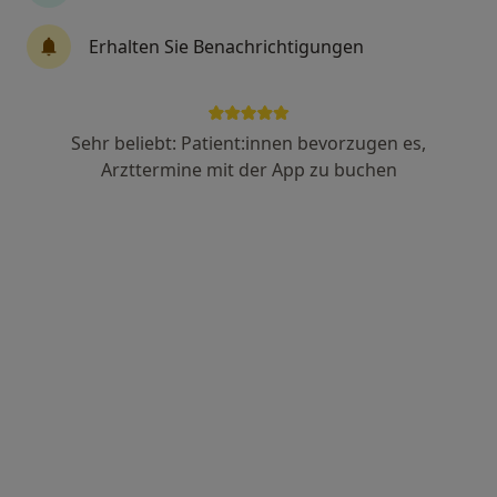
Erhalten Sie Benachrichtigungen
Ursula Ines Keil
Heilpraktikerin für Psychotherapie
29 Bewertungen
Sehr beliebt: Patient:innen bevorzugen es,
Arzttermine mit der App zu buchen
Adresse
Videosprechstunde
Kretschmerstr. 10, Dresden
•
Zu Google Maps
Praxis für Familien-, Einzel- und Paartherapie
Dieser Arzt bzw. diese Ärztin bietet keine Online-Terminbuchung an diesem Standort an.
Terminanfrage senden