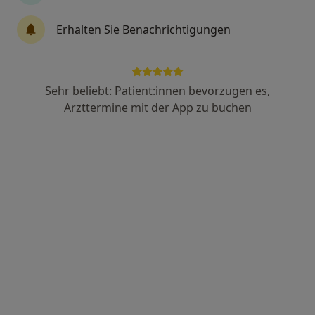
Heilpraktiker für Psychotherapie
Erhalten Sie Benachrichtigungen
Mehr anzeigen
Sehr beliebt: Patient:innen bevorzugen es,
Arzttermine mit der App zu buchen
M.Sc. Psych. Jan-Markus Fromm
Psychologischer Psychotherapeut
Bundesstr. 21, Hamburg
•
Zu Google Maps
Praxis Jan Fromm Psycholog. Psychotherapeut
Privatpraxis
Dieser Arzt bzw. diese Ärztin bietet keine Online-Terminbuchung an diesem Standort an.