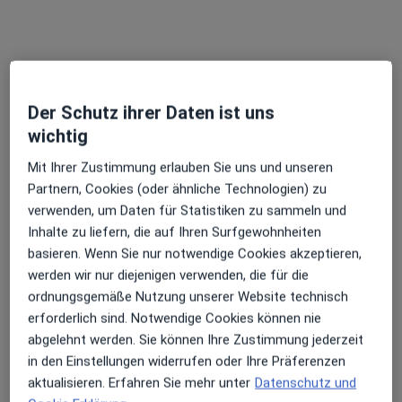
Der Schutz ihrer Daten ist uns
wichtig
Mit Ihrer Zustimmung erlauben Sie uns und unseren
Partnern, Cookies (oder ähnliche Technologien) zu
Mariam Bluhm
verwenden, um Daten für Statistiken zu sammeln und
Psychologische Psychotherapeutin
Inhalte zu liefern, die auf Ihren Surfgewohnheiten
Julius-Leber-Str. 20, Hamburg
•
Zu Google Maps
basieren. Wenn Sie nur notwendige Cookies akzeptieren,
Praxis Mariam Bluhm Psycholog. Psychotherapeutin
werden wir nur diejenigen verwenden, die für die
ordnungsgemäße Nutzung unserer Website technisch
Privatpraxis
erforderlich sind. Notwendige Cookies können nie
Dieser Arzt bzw. diese Ärztin bietet keine Online-Terminbuchung an diesem Standort an.
abgelehnt werden. Sie können Ihre Zustimmung jederzeit
in den Einstellungen widerrufen oder Ihre Präferenzen
Terminanfrage senden
aktualisieren. Erfahren Sie mehr unter
Datenschutz und