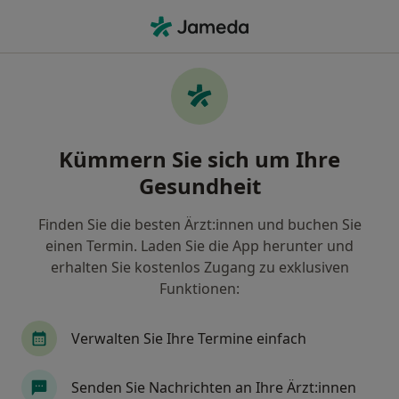
Ha
Autismus • Hamburg, Hamburg
Filter & Sortierung
• 1
Zu Google Map
Autismus, Hamburg
Kümmern Sie sich um Ihre
Wie wir die Suchergebnisse sortieren
Gesundheit
Finden Sie die besten Ärzt:innen und buchen Sie
Nach welchem Fachgebiet suchen Sie?
einen Termin. Laden Sie die App herunter und
Psychologischer Psychotherapeut
erhalten Sie kostenlos Zugang zu exklusiven
Funktionen:
Kinder- und Jugendpsychiater und -psychotherape
Verwalten Sie Ihre Termine einfach
Kinder- und Jugendarzt
Psychiater
Senden Sie Nachrichten an Ihre Ärzt:innen