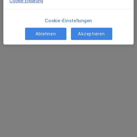
Cookie Erklärung
Cookie-Einstellungen
Ablehnen
Akzeptieren
Marc Grethler
Psychologe, Psychologischer Psychotherapeut
Osterstr. 95, Hamburg
•
Zu Google Maps
Privatpraxis Marc Grethler Psycholog. Psychotherapeut
Privatpraxis
Dieser Arzt bzw. diese Ärztin bietet keine Online-Terminbuchung an diesem Standort an.
Terminanfrage senden