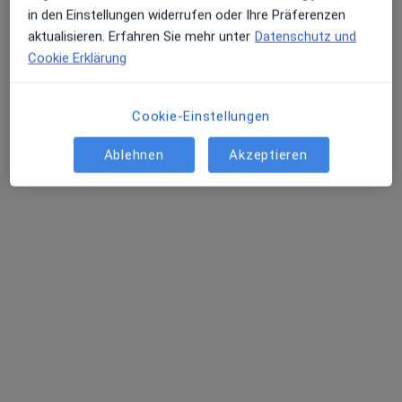
in den Einstellungen widerrufen oder Ihre Präferenzen
aktualisieren. Erfahren Sie mehr unter
Datenschutz und
Cookie Erklärung
Cookie-Einstellungen
Dr. med. Friedrich Ziebula
Ablehnen
Akzeptieren
·
Mehr
Allgemeinmediziner
Herzogstr. 60, München
•
Zu Google Maps
Avi Medical München Schwabing
Dieser Arzt bzw. diese Ärztin bietet keine Online-Terminbuchung an diesem Standort an.
Terminanfrage senden