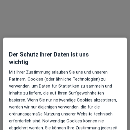
Profil anzeigen
Der Schutz ihrer Daten ist uns
wichtig
Dr. Sarah Landgrebe
Mit Ihrer Zustimmung erlauben Sie uns und unseren
·
Mehr
Allgemeinmedizinerin
Partnern, Cookies (oder ähnliche Technologien) zu
Herzogstr. 60, München
•
Zu Google Maps
verwenden, um Daten für Statistiken zu sammeln und
Avi Medical München Schwabing
Inhalte zu liefern, die auf Ihren Surfgewohnheiten
basieren. Wenn Sie nur notwendige Cookies akzeptieren,
Dieser Arzt bzw. diese Ärztin bietet keine Online-Terminbuchung an diesem Standort an.
werden wir nur diejenigen verwenden, die für die
ordnungsgemäße Nutzung unserer Website technisch
Terminanfrage senden
erforderlich sind. Notwendige Cookies können nie
abgelehnt werden. Sie können Ihre Zustimmung jederzeit