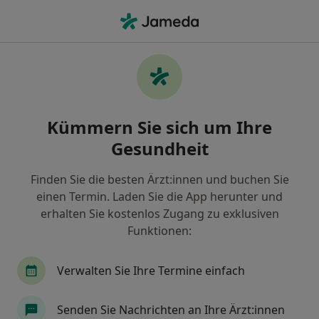
Ha
Chronische Wunden • München, Bayern
Filter & Sortierung
• 1
Zu Google Map
Chronische Wunden, München
Kümmern Sie sich um Ihre
Wie wir die Suchergebnisse sortieren
Gesundheit
Finden Sie die besten Ärzt:innen und buchen Sie
Nach welchem Fachgebiet suchen Sie?
einen Termin. Laden Sie die App herunter und
Allgemeinmediziner
Internist
Hausarzt
erhalten Sie kostenlos Zugang zu exklusiven
Funktionen:
Verwalten Sie Ihre Termine einfach
Senden Sie Nachrichten an Ihre Ärzt:innen