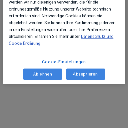
werden wir nur diejenigen verwenden, die für die
ordnungsgemäße Nutzung unserer Website technisch
erforderlich sind. Notwendige Cookies können nie
abgelehnt werden. Sie können Ihre Zustimmung jederzeit
in den Einstellungen widerrufen oder Ihre Präferenzen
aktualisieren. Erfahren Sie mehr unter
Datenschutz und
Cookie Erklärung
Dr. med. J. L. Philine Howe
Plastische & Ästhetische Chirurgin
21 Bewertungen
Cookie-Einstellungen
Ablehnen
Akzeptieren
Tibusstr. 1 a, Münster
•
Zu Google Maps
Privatpraxis Dr.med. Peter Mikowsky Facharzt für Plastische- und Ästhetische Chirurgie
Privatpraxis
Dieser Arzt bzw. diese Ärztin bietet keine Online-Terminbuchung an diesem Standort an.
Terminanfrage senden