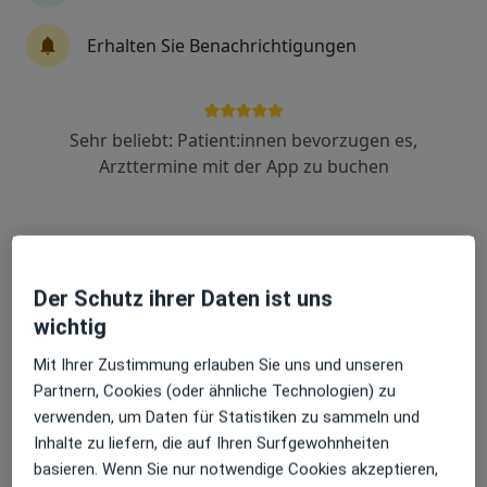
Erhalten Sie Benachrichtigungen
Dr. med. Peter Mikowsky
Plastischer & Ästhetischer Chirurg, Allgemeinchirurg,
Sehr beliebt: Patient:innen bevorzugen es,
Handchirurg
153 Bewertungen
Arzttermine mit der App zu buchen
Adresse 1
Adresse 2
Der Schutz ihrer Daten ist uns
Tibusstr. 1 a, Münster
•
Zu Google Maps
wichtig
Privatpraxis Dr.med. Peter Mikowsky Facharzt für Plastische- und Ästhetische Chirurgie
Dieser Arzt bzw. diese Ärztin bietet keine Online-Terminbuchung an diesem Standort an.
Mit Ihrer Zustimmung erlauben Sie uns und unseren
Partnern, Cookies (oder ähnliche Technologien) zu
Terminanfrage senden
verwenden, um Daten für Statistiken zu sammeln und
Inhalte zu liefern, die auf Ihren Surfgewohnheiten
basieren. Wenn Sie nur notwendige Cookies akzeptieren,