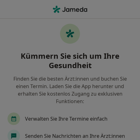
Ha
Falten • Münster, Nordrhein-Westfalen
Filter & Sortierung
• 1
Zu Google Map
Falten, Münster
Kümmern Sie sich um Ihre
Wie wir die Suchergebnisse sortieren
Gesundheit
Finden Sie die besten Ärzt:innen und buchen Sie
Nach welchem Fachgebiet suchen Sie?
einen Termin. Laden Sie die App herunter und
Plastischer & Ästhetischer Chirurg
Handchiru
erhalten Sie kostenlos Zugang zu exklusiven
Funktionen:
Verwalten Sie Ihre Termine einfach
Senden Sie Nachrichten an Ihre Ärzt:innen