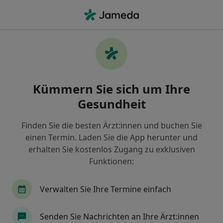
Ha
Notfallmediziner • Münster, Nordrhein-Westfalen
Filter & Sortierung
Zu Google Maps
Notfallmediziner in Münster: Termin
Kümmern Sie sich um Ihre
buchen mit jameda
Gesundheit
Finden Sie Notfallmediziner in Münster und buchen
Sie online ohne zusätzliche Kosten.
Finden Sie die besten Ärzt:innen und buchen Sie
Wie wir die Suchergebnisse sortieren
einen Termin. Laden Sie die App herunter und
erhalten Sie kostenlos Zugang zu exklusiven
Funktionen:
Verwalten Sie Ihre Termine einfach
Senden Sie Nachrichten an Ihre Ärzt:innen