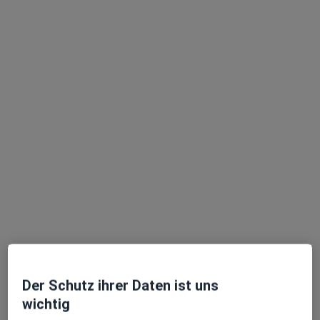
17 Bewertungen
Osttor 74, Münster
•
Zu Google Maps
Hausarztpraxis am Osttor Dr.med. Tobias Feeken Facharzt für Innere Medizin
Dieser Arzt bzw. diese Ärztin bietet keine Online-Terminbuchung an diesem Standort an.
Terminanfrage senden
Ärzte und Heilberufler verfügbar
Diese Ärzte und Heilberufler befinden sich
außerhalb von Münster, Nordrhein-Westfalen in
Gebieten nahe Ihrer Suche.
Der Schutz ihrer Daten ist uns
wichtig