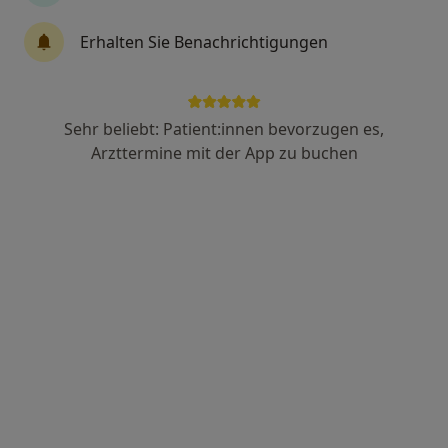
Dr. med. Thorsten Reddemann
Erhalten Sie Benachrichtigungen
Notfallmediziner, Internist, Gastroenterologe
26 Bewertungen
Sehr beliebt: Patient:innen bevorzugen es,
Zu Google
Windhorststr. 31 / Ecke Klosterstrasse, Münster
•
Arzttermine mit der App zu buchen
Maps
Privatpraxis Leber - Magen - Darm Münster
Dieser Arzt bzw. diese Ärztin bietet keine Online-Terminbuchung an diesem Standort an.
Terminanfrage senden