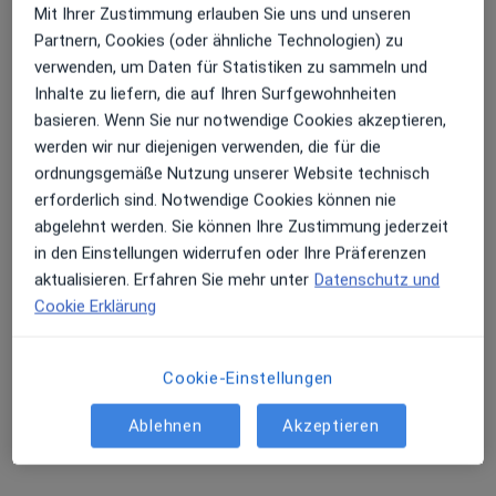
Mit Ihrer Zustimmung erlauben Sie uns und unseren
Partnern, Cookies (oder ähnliche Technologien) zu
verwenden, um Daten für Statistiken zu sammeln und
Inhalte zu liefern, die auf Ihren Surfgewohnheiten
basieren. Wenn Sie nur notwendige Cookies akzeptieren,
Dr. med. Christian Duif
werden wir nur diejenigen verwenden, die für die
Notfallmediziner, Orthopäde & Unfallchirurg, Orthopäde
ordnungsgemäße Nutzung unserer Website technisch
167 Bewertungen
erforderlich sind. Notwendige Cookies können nie
abgelehnt werden. Sie können Ihre Zustimmung jederzeit
Hellweg 6 - 8, Bochum
•
Zu Google Maps
in den Einstellungen widerrufen oder Ihre Präferenzen
Praxis Dr.med. Christian Duif Facharzt für Orthopädie und Unfallchirurgie
aktualisieren. Erfahren Sie mehr unter
Datenschutz und
Cookie Erklärung
Privatpraxis
Dieser Arzt bzw. diese Ärztin bietet keine Online-Terminbuchung an diesem Standort an.
Cookie-Einstellungen
Terminanfrage senden
Ablehnen
Akzeptieren