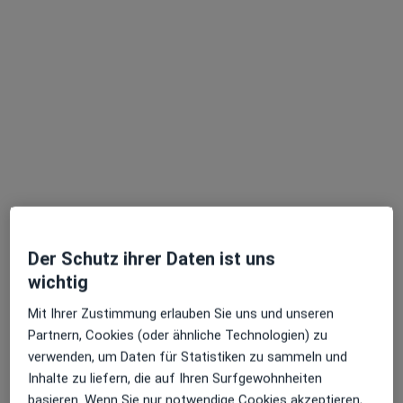
Dr. med. Dirk Hammes
·
Mehr
Orthopäde & Unfallchirurg, Akupunkteur, Osteopath
179 Bewertungen
Adresse 1
Adresse 2
Zu Google
Der Schutz ihrer Daten ist uns
Heinz-Fangman-Str. 61, Wuppertal
•
Maps
wichtig
Gemeinschaftspraxis Dr. med. Scheibe, Dr. med. Hammes und Dr. med. Cossmann
Mit Ihrer Zustimmung erlauben Sie uns und unseren
Dieser Arzt bzw. diese Ärztin bietet keine Online-Terminbuchung an diesem Standort an.
Partnern, Cookies (oder ähnliche Technologien) zu
Terminanfrage senden
verwenden, um Daten für Statistiken zu sammeln und
Inhalte zu liefern, die auf Ihren Surfgewohnheiten
basieren. Wenn Sie nur notwendige Cookies akzeptieren,