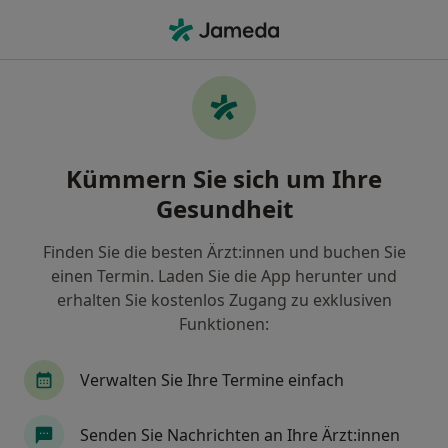
Ha
Fersensporn • Wuppertal, Nordrhein-Westfalen
Filter & Sortierung
• 1
Zu Google Map
Fersensporn, Wuppertal
Kümmern Sie sich um Ihre
Wie wir die Suchergebnisse sortieren
Gesundheit
Finden Sie die besten Ärzt:innen und buchen Sie
Nach welchem Fachgebiet suchen Sie?
einen Termin. Laden Sie die App herunter und
Orthopäde & Unfallchirurg
Chirotherapeut
erhalten Sie kostenlos Zugang zu exklusiven
Funktionen:
Verwalten Sie Ihre Termine einfach
Senden Sie Nachrichten an Ihre Ärzt:innen