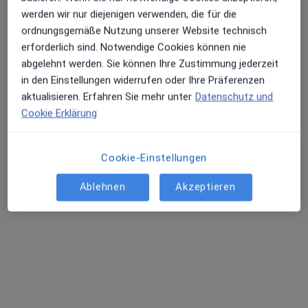
werden wir nur diejenigen verwenden, die für die
ordnungsgemäße Nutzung unserer Website technisch
erforderlich sind. Notwendige Cookies können nie
abgelehnt werden. Sie können Ihre Zustimmung jederzeit
in den Einstellungen widerrufen oder Ihre Präferenzen
aktualisieren. Erfahren Sie mehr unter
Datenschutz und
Cookie Erklärung
Dr. med. Jan Cossmann
Orthopäde & Unfallchirurg, Sportmediziner, Chirotherapeut
130 Bewertungen
Cookie-Einstellungen
Ablehnen
Akzeptieren
Zu Google
Heinz-Fangman-Str. 61, Wuppertal
•
Maps
Gemeinschaftspraxis Dr. med. Scheibe, Dr. med. Hammes und Dr. med. Cossmann
Dieser Arzt bzw. diese Ärztin bietet keine Online-Terminbuchung an diesem Standort an.
Terminanfrage senden