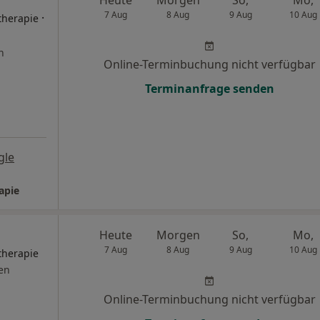
Heute
Morgen
So,
Mo,
7 Aug
8 Aug
9 Aug
10 Aug
·
therapie
n
Online-Terminbuchung nicht verfügbar
Terminanfrage senden
gle
apie
Heute
Morgen
So,
Mo,
7 Aug
8 Aug
9 Aug
10 Aug
therapie
en
Online-Terminbuchung nicht verfügbar