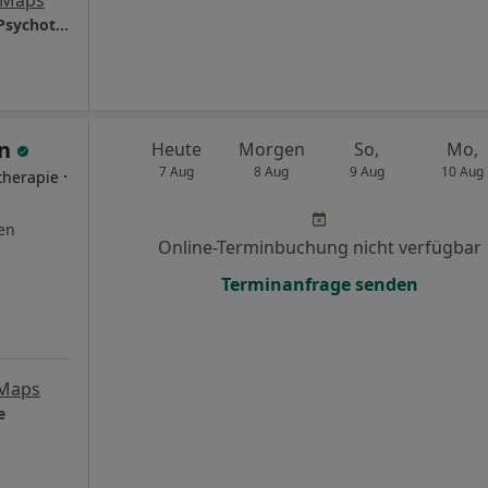
Praxis Stefanie Evita Ibrahim Heilprakt. für Psychotherapie
en
Heute
Morgen
So,
Mo,
7 Aug
8 Aug
9 Aug
10 Aug
·
therapie
en
Online-Terminbuchung nicht verfügbar
Terminanfrage senden
 Maps
e