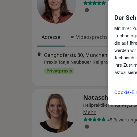
58 Bewertung
Der Schu
Mit Ihrer 
Technologi
Adresse
Videosprechstunde
die auf Ih
werden wir
Ganghoferstr. 80, München
•
Zu Google
technisch 
Praxis Tanja Neubauer Heilprakt. für Psych
Ihre Zusti
Privatpraxis
aktualisier
Cookie-Ei
Natascha Schütz
Heilpraktikerin für Psycho
Mehr
45 Bewertung