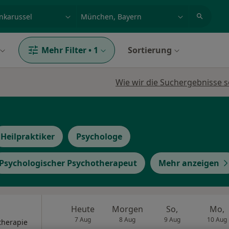
et, Erkrankung, Name
z.B. Berlin
Mehr Filter
•
1
Sortierung
Wie wir die Suchergebnisse s
Heilpraktiker
Psychologe
Psychologischer Psychotherapeut
Mehr anzeigen
Heute
Morgen
So,
Mo,
7 Aug
8 Aug
9 Aug
10 Aug
therapie