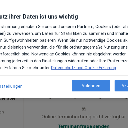
en
Online-Terminbuchung nicht verfügbar
tz ihrer Daten ist uns wichtig
Terminanfrage senden
Zustimmung erlauben Sie uns und unseren Partnern, Cookies (oder äh
en) zu verwenden, um Daten für Statistiken zu sammeln und Inhalte 
ren Surfgewohnheiten basieren. Wenn Sie nur notwendige Cookies ak
 nur diejenigen verwenden, die für die ordnungsgemäße Nutzung uns
 Maps
erforderlich sind. Notwendige Cookies können nie abgelehnt werden.
otherapie
mmung jederzeit in den Einstellungen widerrufen oder Ihre Präferenz
en. Erfahren Sie mehr unter
Datenschutz und Cookie Erklärung
Ablehnen
Ak
nstellungen
Heute
Morgen
So,
Mo,
7 Aug
8 Aug
9 Aug
10 Aug
·
therapie
en
Online-Terminbuchung nicht verfügbar
Terminanfrage senden