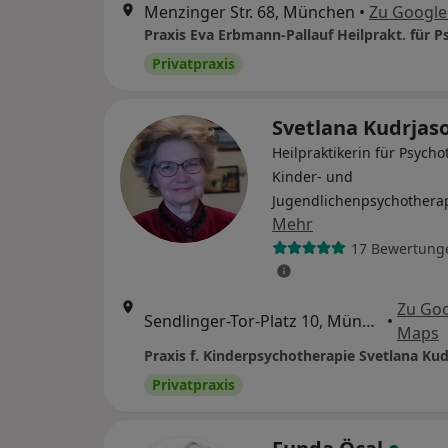
Menzinger Str. 68, München
•
Zu Googl
Privatpraxis
Svetlana Kudrjas
Heilpraktikerin für Psycho
Kinder- und
Jugendlichenpsychothera
Mehr
17 Bewertung
Zu Go
Sendlinger-Tor-Platz 10, München
•
Maps
Privatpraxis