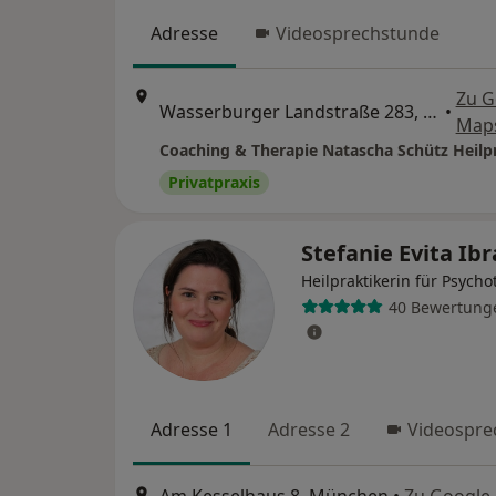
Adresse
Videosprechstunde
Zu G
Wasserburger Landstraße 283, München
•
Map
Privatpraxis
Stefanie Evita I
Heilpraktikerin für Psycho
40 Bewertung
Adresse 1
Adresse 2
Videospre
Am Kesselhaus 8, München
•
Zu Google