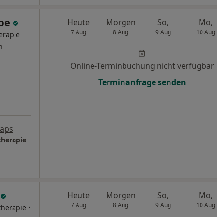
abe
Heute
Morgen
So,
Mo,
7 Aug
8 Aug
9 Aug
10 Aug
herapie
n
Online-Terminbuchung nicht verfügbar
Terminanfrage senden
Maps
therapie
t
Heute
Morgen
So,
Mo,
7 Aug
8 Aug
9 Aug
10 Aug
·
therapie