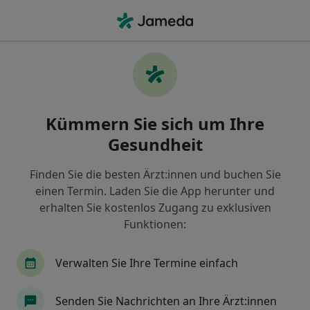
Ha
Gelenkschmerzen • Duisburg, Nordrhein-Westfalen
Filter & Sortierung
• 1
Zu Google Map
Gelenkschmerzen, Duisburg
Kümmern Sie sich um Ihre
Wie wir die Suchergebnisse sortieren
Gesundheit
Finden Sie die besten Ärzt:innen und buchen Sie
Nach welchem Fachgebiet suchen Sie?
einen Termin. Laden Sie die App herunter und
Orthopäde & Unfallchirurg
Physiotherapeut
erhalten Sie kostenlos Zugang zu exklusiven
Funktionen:
Verwalten Sie Ihre Termine einfach
Senden Sie Nachrichten an Ihre Ärzt:innen