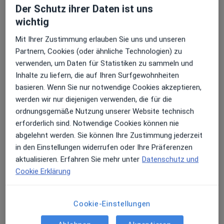
Der Schutz ihrer Daten ist uns
wichtig
Mit Ihrer Zustimmung erlauben Sie uns und unseren
Partnern, Cookies (oder ähnliche Technologien) zu
verwenden, um Daten für Statistiken zu sammeln und
Inhalte zu liefern, die auf Ihren Surfgewohnheiten
basieren. Wenn Sie nur notwendige Cookies akzeptieren,
Sandra Zigan
werden wir nur diejenigen verwenden, die für die
Physiotherapeutin
ordnungsgemäße Nutzung unserer Website technisch
3 Bewertungen
erforderlich sind. Notwendige Cookies können nie
abgelehnt werden. Sie können Ihre Zustimmung jederzeit
in den Einstellungen widerrufen oder Ihre Präferenzen
Mülheimer Str. 140, Duisburg
•
Zu Google Maps
aktualisieren. Erfahren Sie mehr unter
Datenschutz und
Elementa Physiotherapie Duisburg
Cookie Erklärung
Dieser Arzt bzw. diese Ärztin bietet keine Online-Terminbuchung an diesem Standort an.
Terminanfrage senden
Cookie-Einstellungen