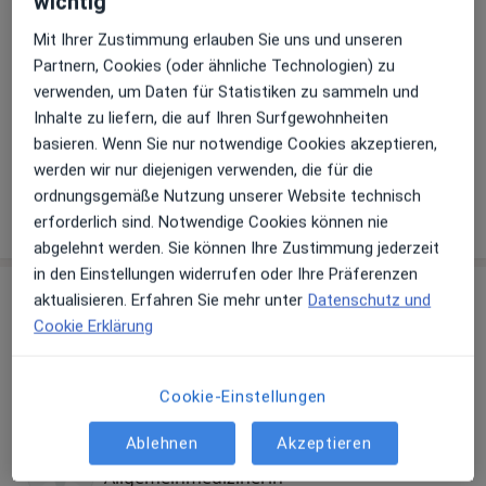
wichtig
Befundbesprechung
Mit Ihrer Zustimmung erlauben Sie uns und unseren
Partnern, Cookies (oder ähnliche Technologien) zu
Allgemeine Beratung
verwenden, um Daten für Statistiken zu sammeln und
Inhalte zu liefern, die auf Ihren Surfgewohnheiten
basieren. Wenn Sie nur notwendige Cookies akzeptieren,
+ 10 Terminarten
werden wir nur diejenigen verwenden, die für die
ordnungsgemäße Nutzung unserer Website technisch
erforderlich sind. Notwendige Cookies können nie
Wie funktioniert die Preisbildung?
abgelehnt werden. Sie können Ihre Zustimmung jederzeit
in den Einstellungen widerrufen oder Ihre Präferenzen
Behandler:innen
Überprüfe meine Versicherung
aktualisieren. Erfahren Sie mehr unter
Datenschutz und
Cookie Erklärung
Allgemeinmediziner
Cookie-Einstellungen
Ablehnen
Akzeptieren
Dr. med. Susanne Falk
Allgemeinmedizinerin