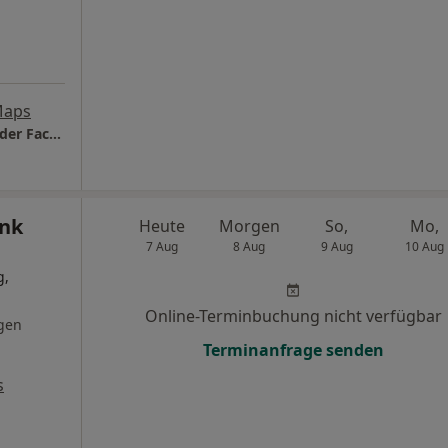
Maps
ORTHO CONCEPT Prof. Dr. Sandra Utzschneider Fachärztin für Orthopädie
ank
Heute
Morgen
So,
Mo,
7 Aug
8 Aug
9 Aug
10 Aug
g,
Online-Terminbuchung nicht verfügbar
gen
Terminanfrage senden
s