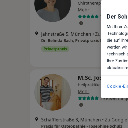
Chirotherapeutin, Orthop
Mehr
Der Schu
71 Bewertung
Mit Ihrer 
Jahnstraße 5, München
•
Zu Google Ma
Technologi
die auf Ih
werden wir
Privatpraxis
technisch 
Ihre Zusti
aktualisier
M.Sc. Josephine 
Heilpraktikerin, Osteopat
Cookie-Ei
Mehr
59 Bewertung
Schäfflerstraße 3, München
•
Zu Google
Praxis für Osteopathie - Josephine Schulz