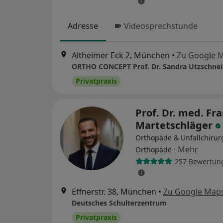
Adresse
Videosprechstunde
Altheimer Eck 2, München
•
Zu Google 
Privatpraxis
Prof. Dr. med. Fr
Martetschläger
Orthopäde & Unfallchirur
·
Mehr
Orthopäde
257 Bewertun
Effnerstr. 38, München
•
Zu Google Map
Deutsches Schulterzentrum
Privatpraxis