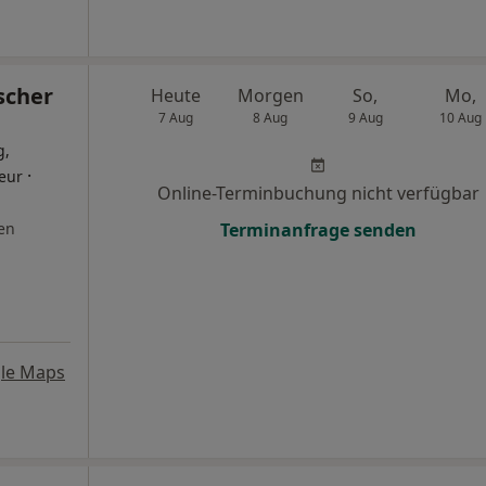
scher
Heute
Morgen
So,
Mo,
7 Aug
8 Aug
9 Aug
10 Aug
g,
·
eur
Online-Terminbuchung nicht verfügbar
en
Terminanfrage senden
le Maps