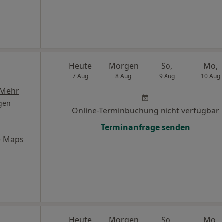
Heute
Morgen
So,
Mo,
7 Aug
8 Aug
9 Aug
10 Aug
Mehr
gen
Online-Terminbuchung nicht verfügbar
Terminanfrage senden
e Maps
Heute
Morgen
So,
Mo,