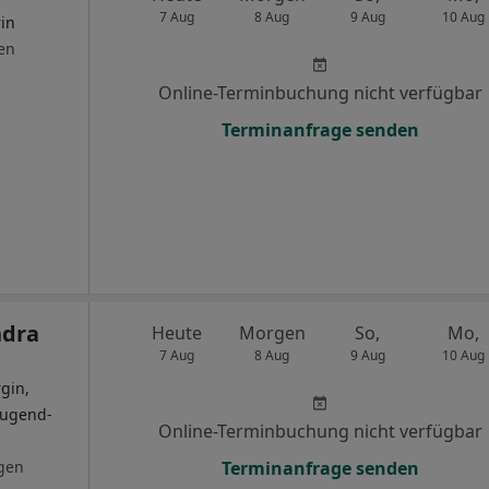
7 Aug
8 Aug
9 Aug
10 Aug
rin
en
Online-Terminbuchung nicht verfügbar
Terminanfrage senden
ndra
Heute
Morgen
So,
Mo,
7 Aug
8 Aug
9 Aug
10 Aug
gin,
Jugend-
Online-Terminbuchung nicht verfügbar
gen
Terminanfrage senden