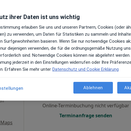
·
ädin
Online-Terminbuchung nicht verfügbar
tz ihrer Daten ist uns wichtig
en
Terminanfrage senden
Zustimmung erlauben Sie uns und unseren Partnern, Cookies (oder äh
ps
en) zu verwenden, um Daten für Statistiken zu sammeln und Inhalte 
ren Surfgewohnheiten basieren. Wenn Sie nur notwendige Cookies ak
Dr. Belinda Bach, Privatpraxis für Orthopädie und Traditionelle Chinesische Medizin
 nur diejenigen verwenden, die für die ordnungsgemäße Nutzung uns
erforderlich sind. Notwendige Cookies können nie abgelehnt werden.
mmung jederzeit in den Einstellungen widerrufen oder Ihre Präferenz
en. Erfahren Sie mehr unter
Datenschutz und Cookie Erklärung
Schulz
Heute
Morgen
So,
Mo,
7 Aug
8 Aug
9 Aug
10 Aug
·
hin
Ablehnen
Ak
nstellungen
en
Online-Terminbuchung nicht verfügbar
Terminanfrage senden
 Maps