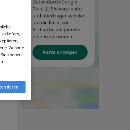
Daten durch Google
Maps (USA) verarbeitet
und übertragen werden,
um die Karte zur
nliche
Arztsuche auf jameda
zu liefern,
nutzen zu können.
zeptieren,
erer Website
Karte anzeigen
 Sie können
en
Di,
Mi,
Do,
11 Aug
12 Aug
13 Aug
zeptieren