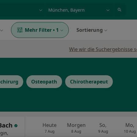
et, Erkrankung, Name
z.B. Berlin
Mehr Filter
•
1
Sortierung
Wie wir die Suchergebnisse s
chirurg
Osteopath
Chirotherapeut
 Bach
Heute
Morgen
So,
Mo,
7 Aug
8 Aug
9 Aug
10 Aug
gin,