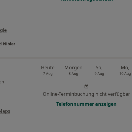
gle
d Nibler
Heute
Morgen
So,
Mo,
7 Aug
8 Aug
9 Aug
10 Aug
en
Online-Terminbuchung nicht verfügbar
Telefonnummer anzeigen
Maps