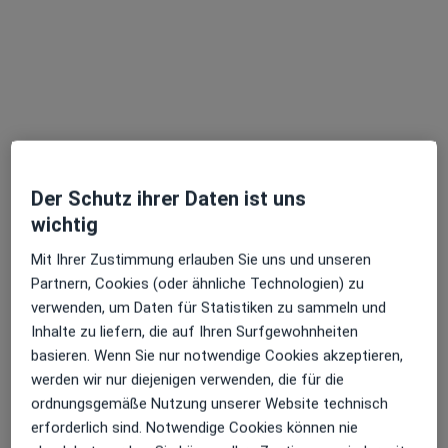
Der Schutz ihrer Daten ist uns
Dr. med. Nicola Fritz
wichtig
·
Mehr
Allgemeinmedizinerin, Hausärztin
Mit Ihrer Zustimmung erlauben Sie uns und unseren
193 Bewertungen
Partnern, Cookies (oder ähnliche Technologien) zu
verwenden, um Daten für Statistiken zu sammeln und
Inhalte zu liefern, die auf Ihren Surfgewohnheiten
Adresse
Videosprechstunde
basieren. Wenn Sie nur notwendige Cookies akzeptieren,
werden wir nur diejenigen verwenden, die für die
Einsteinstr. 1, München
•
Zu Google Maps
ordnungsgemäße Nutzung unserer Website technisch
Ärztezentrum Einsteinstraße Dr.med. Nicola Fritz Fachärztin f. Allgemeinmedizin
erforderlich sind. Notwendige Cookies können nie