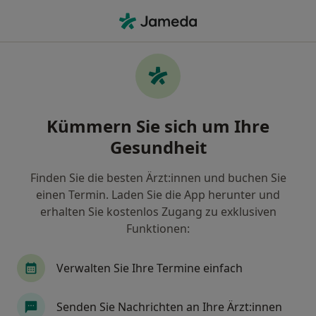
Ha
Grippe • München, Bayern
Filter & Sortierung
• 1
Zu Google Map
Grippe, München
Kümmern Sie sich um Ihre
Wie wir die Suchergebnisse sortieren
Gesundheit
Finden Sie die besten Ärzt:innen und buchen Sie
Nach welchem Fachgebiet suchen Sie?
einen Termin. Laden Sie die App herunter und
Allgemeinmediziner
Internist
erhalten Sie kostenlos Zugang zu exklusiven
Funktionen:
Hausarzt
Akupunkteur
Verwalten Sie Ihre Termine einfach
Heilpraktiker
Mehr anzeigen
Senden Sie Nachrichten an Ihre Ärzt:innen