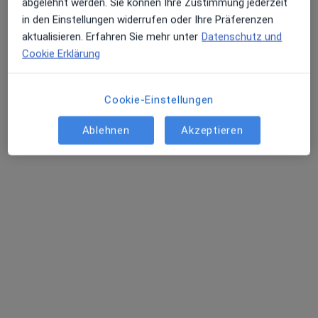
abgelehnt werden. Sie können Ihre Zustimmung jederzeit
Dieser Arzt bzw. diese Ärztin bietet keine Online-Terminbuchung an diesem Standort an.
in den Einstellungen widerrufen oder Ihre Präferenzen
Terminanfrage senden
aktualisieren. Erfahren Sie mehr unter
Datenschutz und
Cookie Erklärung
Cookie-Einstellungen
Ablehnen
Akzeptieren
Birgit Ulrich
·
Mehr
Heilpraktikerin
90 Bewertungen
Martin-Kollar-Str. 5, München
•
Zu Google Maps
Naturheilpraxis Ki-Do Birgit Ulrich Heilpraktikerin
Privatpraxis