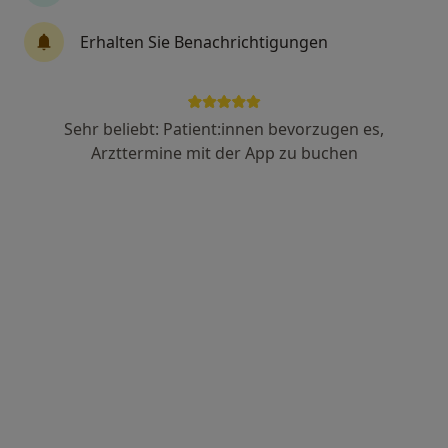
Erhalten Sie Benachrichtigungen
Sehr beliebt: Patient:innen bevorzugen es,
Arzttermine mit der App zu buchen
Dr. med. Edmund Schmidt
Allgemeinmediziner, Chirotherapeut
58 Bewertungen
Hubertusstr. 2, Ottobrunn
•
Zu Google Maps
Praxis Dr.med. Edmund Schmidt Facharzt für Allgemeinmedizin
Dieser Arzt bzw. diese Ärztin bietet keine Online-Terminbuchung an diesem Standort an.
Terminanfrage senden