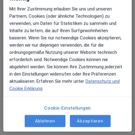
Mit Ihrer Zustimmung erlauben Sie uns und unseren
Partnern, Cookies (oder ähnliche Technologien) zu
verwenden, um Daten für Statistiken zu sammeln und
Wan-Azlan Wan-Omar
Inhalte zu liefern, die auf Ihren Surfgewohnheiten
Augenarzt
basieren. Wenn Sie nur notwendige Cookies akzeptieren,
11 Bewertungen
werden wir nur diejenigen verwenden, die für die
ordnungsgemäße Nutzung unserer Website technisch
erforderlich sind. Notwendige Cookies können nie
Adresse 1
Adresse 2
abgelehnt werden. Sie können Ihre Zustimmung jederzeit
in den Einstellungen widerrufen oder Ihre Präferenzen
Elisenstr. 32, Aschaffenburg
•
Zu Google Maps
aktualisieren. Erfahren Sie mehr unter
Datenschutz und
ReVis Augenklinik Hauptstandort
Cookie Erklärung
Dieser Arzt bzw. diese Ärztin bietet keine Online-Terminbuchung an diesem Standort an.
Terminanfrage senden
Cookie-Einstellungen
Ablehnen
Akzeptieren