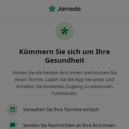
Ha
Grüner Star • Aschaffenburg, Bayern
Filter & Sortierung
• 1
Zu Google Map
Grüner Star, Aschaffenburg
Kümmern Sie sich um Ihre
Wie wir die Suchergebnisse sortieren
Gesundheit
Finden Sie die besten Ärzt:innen und buchen Sie
Nach welchem Fachgebiet suchen Sie?
einen Termin. Laden Sie die App herunter und
Augenarzt
erhalten Sie kostenlos Zugang zu exklusiven
Funktionen:
Verwalten Sie Ihre Termine einfach
Senden Sie Nachrichten an Ihre Ärzt:innen