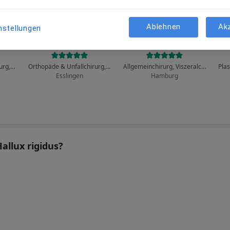
Ablehnen
Ak
nstellungen
t
Bernd Hagelmayer
Wolfgang Reinpold
Orthopäde & Unfallchirurg, Orthopäde
Orthopäde & Unfallchirurg, Allgemeinchirurg, Spezieller Unfallchirurg
Allgemeinchirurg, Viszeralchirurg
Esslingen
Hamburg
allux rigidus?