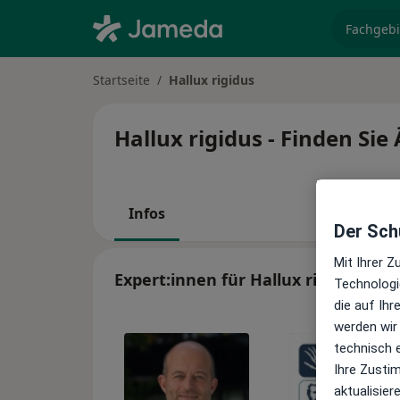
Fachgebi
Startseite
Hallux rigidus
Hallux rigidus - Finden Sie
Infos
Der Schu
Mit Ihrer 
Expert:innen für Hallux rigidus
Technologi
die auf Ih
werden wir
technisch 
Ihre Zusti
aktualisier