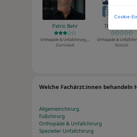
Cookie-Ei
Patric Behr
Thomas Willer
Orthopäde & Unfallchirurg, Chirotherapeut, Sportmediziner
Darmstadt
Rostock
Welche Fachärzt:innen behandeln H
Allgemeinchirurg
Fußchirurg
Orthopäde & Unfallchirurg
Spezieller Unfallchirurg