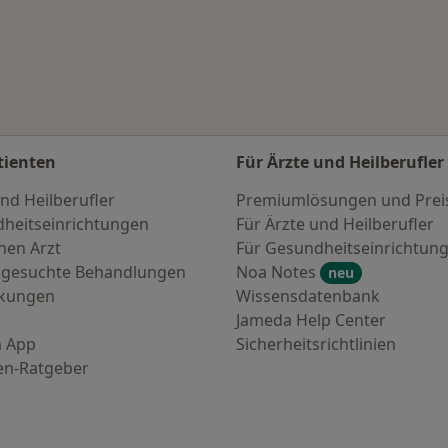
tienten
Für Ärzte und Heilberufler
nd Heilberufler
Premiumlösungen und Prei
heitseinrichtungen
Für Ärzte und Heilberufler
nen Arzt
Für Gesundheitseinrichtun
 gesuchte Behandlungen
Noa Notes
neu
nkungen
Wissensdatenbank
Jameda Help Center
 App
Sicherheitsrichtlinien
en-Ratgeber