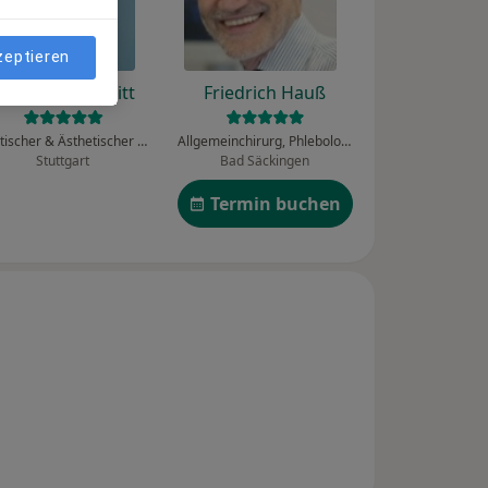
zeptieren
Johannes Schmitt
Friedrich Hauß
Plastischer & Ästhetischer Chirurg, Allgemeinchirurg
Allgemeinchirurg, Phlebologe, Proktologe
Stuttgart
Bad Säckingen
Termin buchen