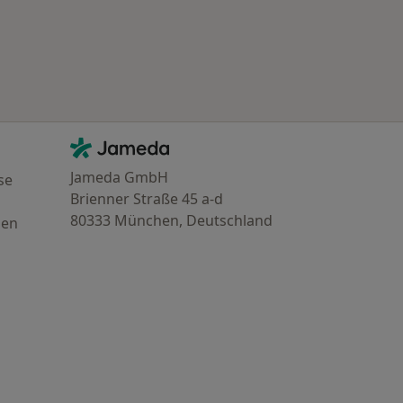
Kontakt
Jameda - Startseite
Jameda GmbH
se
Brienner Straße 45 a-d
80333 München, Deutschland
gen