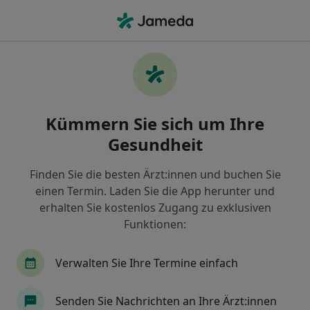
Ha
Hallux Valgus • Dortmund, Nordrhein-Westfalen
Filter & Sortierung
• 1
Zu Google Map
Hallux valgus, Dortmund
Kümmern Sie sich um Ihre
Wie wir die Suchergebnisse sortieren
Gesundheit
Finden Sie die besten Ärzt:innen und buchen Sie
Nach welchem Fachgebiet suchen Sie?
einen Termin. Laden Sie die App herunter und
Orthopäde & Unfallchirurg
Chirotherapeut
erhalten Sie kostenlos Zugang zu exklusiven
Funktionen:
Verwalten Sie Ihre Termine einfach
Senden Sie Nachrichten an Ihre Ärzt:innen