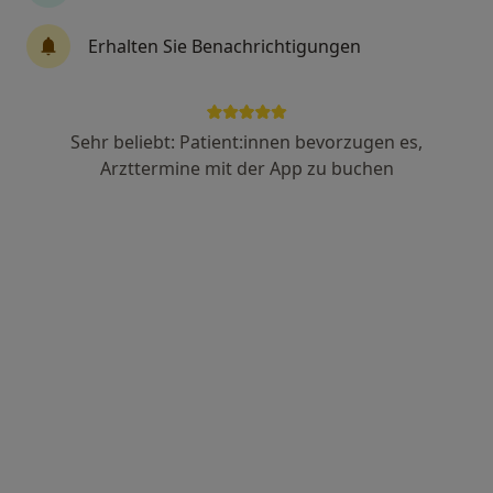
Erhalten Sie Benachrichtigungen
Anzeige
Dr. med. Ardeshir Ghiassi
Sehr beliebt: Patient:innen bevorzugen es,
·
Orthopäde & Unfallchirurg, Chirotherapeut, Akupunkteur
Arzttermine mit der App zu buchen
Mehr
164 Bewertungen
Zu Google
Brackeler Hellweg 121, Dortmund
•
Maps
CENTRUM VITAE MVZ Dr. Ghiassi & Kollegen
Dieser Arzt bzw. diese Ärztin bietet keine Online-Terminbuchung an diesem Standort an.
Terminanfrage senden