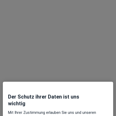
Dr. med. Felicitas Manig
Orthopädin & Unfallchirurgin
1 Bewertung
Zu Google
Wellinghofer Amtsstr. 33, Dortmund
•
Maps
Prävent Centrum
Privatpraxis
Dieser Arzt bzw. diese Ärztin bietet keine Online-Terminbuchung an diesem Standort an.
Der Schutz ihrer Daten ist uns
wichtig
Terminanfrage senden
Mit Ihrer Zustimmung erlauben Sie uns und unseren