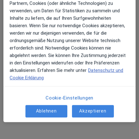
Partnern, Cookies (oder ähnliche Technologien) zu
verwenden, um Daten für Statistiken zu sammeln und
Inhalte zu liefern, die auf Ihren Surfgewohnheiten
basieren. Wenn Sie nur notwendige Cookies akzeptieren,
werden wir nur diejenigen verwenden, die für die
ordnungsgemäße Nutzung unserer Website technisch
erforderlich sind. Notwendige Cookies können nie
Prävent Centrum
abgelehnt werden. Sie können Ihre Zustimmung jederzeit
in den Einstellungen widerrufen oder Ihre Präferenzen
Gemeinschaftspraxis
20 Bewertungen
aktualisieren. Erfahren Sie mehr unter
Datenschutz und
Cookie Erklärung
Zu Google
Wellinghofer Amtsstr. 33, Dortmund
•
Maps
Cookie-Einstellungen
Prävent Centrum
Ablehnen
Akzeptieren
Keine Online-Terminbuchung über jameda verfügbar
Profil anzeigen